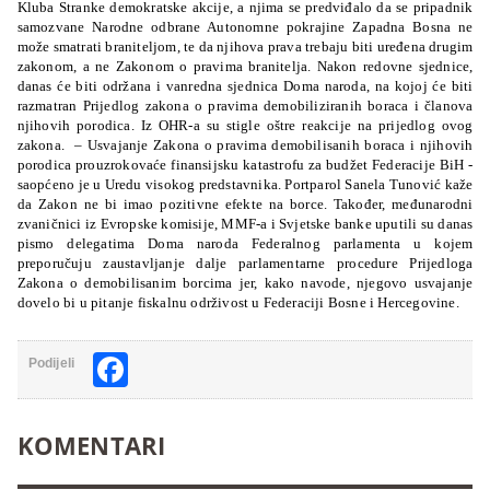
Kluba Stranke demokratske akcije, a njima se predviđalo da se pripadnik
samozvane Narodne odbrane Autonomne pokrajine Zapadna Bosna ne
može smatrati braniteljom, te da njihova prava trebaju biti uređena drugim
zakonom, a ne Zakonom o pravima branitelja. Nakon redovne sjednice,
danas će biti održana i vanredna sjednica Doma naroda, na kojoj će biti
razmatran Prijedlog zakona o pravima demobiliziranih boraca i članova
njihovih porodica.
Iz OHR-a su stigle oštre reakcije na prijedlog ovog
zakona. – Usvajanje Zakona o pravima demobilisanih boraca i njihovih
porodica prouzrokovaće finansijsku katastrofu za budžet Federacije BiH -
saopćeno je u Uredu visokog predstavnika. Portparol Sanela Tunović kaže
da Zakon ne bi imao pozitivne efekte na borce. Također, međunarodni
zvaničnici iz Evropske komisije, MMF-a i Svjetske banke uputili su danas
pismo delegatima Doma naroda Federalnog parlamenta u kojem
preporučuju zaustavljanje dalje parlamentarne procedure Prijedloga
Zakona o demobilisanim borcima jer, kako navode, njegovo usvajanje
dovelo bi u pitanje fiskalnu održivost u Federaciji Bosne i Hercegovine.
Facebook
Podijeli
KOMENTARI