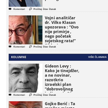


Komentari
Pročitaj čitav članak
Vojni analitičar
dr. Vilko Klasan
upozorava : “Ovo
nije primirje ,
nego početak
svjetskog rata!”
(Video)


Komentari
Pročitaj čitav članak
KOLUMNE
VIŠE ČLANAKA
Gideon Levy :
Kako je tinejdžer,
a ne novinar,
razotkrio
izraelski plan
“dobrovoljnog
iseljavanja ” iz


Komentari
Pročitaj čitav članak
Gaze
Gojko Berić : Ta