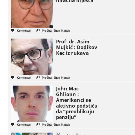
mračna mjesta


Komentari
Pročitaj čitav članak
Prof. dr. Asim
Mujkić : Dodikov
Kec iz rukava


Komentari
Pročitaj čitav članak
John Mac
Ghlionn :
Amerikanci se
aktivno podstiču
da “preoblikuju
penziju”


Komentari
Pročitaj čitav članak