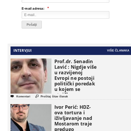
*
E-mail adresa:
INTERVJUI
VIŠE ČLANAKA
Prof.dr. Senadin
Lavić : Nigdje više
u razvijenoj
Evropi ne postoji
politički poredak
u kojem se
etničke grupe


Komentari
Pročitaj čitav članak
pojavljuju kao
osnovne
Ivor Perić: HDZ-
političke jedinice
ova tortura i
iživljavanje nad
Mostarom traje
predugo