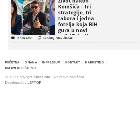
Život nakon
Komšića : Tri
strategije, tri
tabora i jedna
fotelja koja BiH
gura u novi
politički triler


Komentari
Pročitaj čitav članak
POČETNA
O NAMA
IMPRESSUM
KONTAKT
MARKETING
USLOVI KORIŠTENJA
© 2013 Copyright
Kliker.info
. Sva prava zadržana.
Developed by
LEFTOR