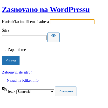
Zasnovano na WordPressu
Korisničko ime ili email adresa
Šifra
Zapamti me
Zaboravili ste šifru?
← Nazad na Kliker.info
Jezik