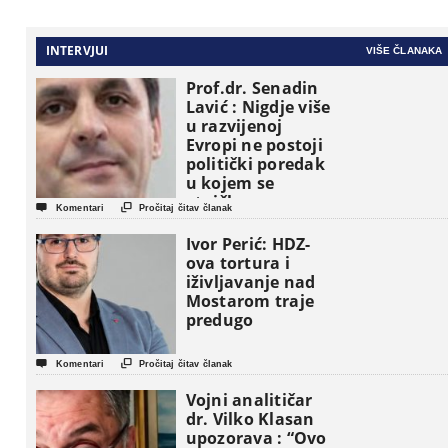
INTERVJUI
VIŠE ČLANAKA
Prof.dr. Senadin
Lavić : Nigdje više
u razvijenoj
Evropi ne postoji
politički poredak
u kojem se
etničke grupe


Komentari
Pročitaj čitav članak
pojavljuju kao
osnovne
Ivor Perić: HDZ-
političke jedinice
ova tortura i
iživljavanje nad
Mostarom traje
predugo


Komentari
Pročitaj čitav članak
Vojni analitičar
dr. Vilko Klasan
upozorava : “Ovo