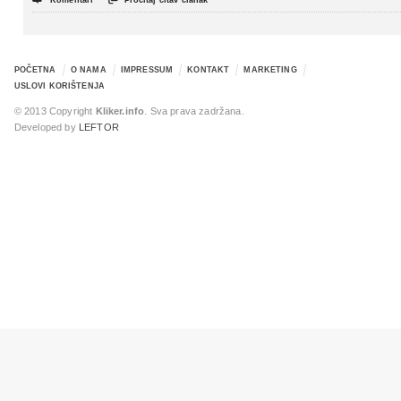
Komentari
Pročitaj čitav članak
POČETNA
O NAMA
IMPRESSUM
KONTAKT
MARKETING
USLOVI KORIŠTENJA
© 2013 Copyright
Kliker.info
. Sva prava zadržana.
Developed by
LEFTOR