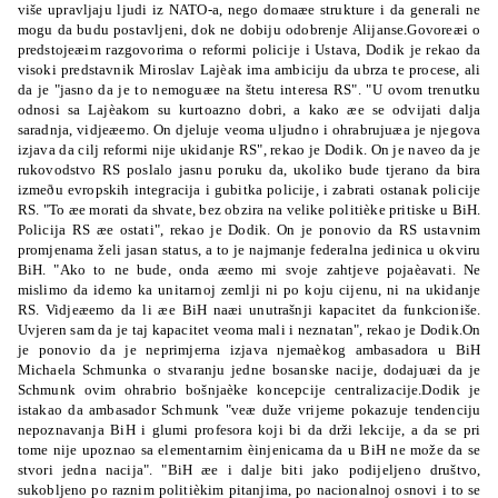
više upravljaju ljudi iz NATO-a, nego domaæe strukture i da generali ne
mogu da budu postavljeni, dok ne dobiju odobrenje Alijanse.Govoreæi o
predstojeæim razgovorima o reformi policije i Ustava, Dodik je rekao da
visoki predstavnik Miroslav Lajèak ima ambiciju da ubrza te procese, ali
da je "jasno da je to nemoguæe na štetu interesa RS". "U ovom trenutku
odnosi sa
Lajèakom su kurtoazno dobri, a kako æe se odvijati dalja
saradnja, vidjeæemo. On djeluje veoma uljudno i ohrabrujuæa je njegova
izjava da cilj reformi nije ukidanje RS",
rekao je Dodik. On je naveo da je
rukovodstvo RS poslalo jasnu poruku da, ukoliko bude tjerano da bira
izmeðu evropskih integracija i gubitka policije, i
zabrati ostanak policije
RS. "To æe morati da shvate, bez obzira na velike politièke pritiske u BiH.
Policija RS æe ostati", rekao je Dodik. On je ponovio da RS ustavnim
promjenama želi jasan status, a to je najmanje federalna
jedinica u okviru
BiH. "Ako to ne bude, onda æemo mi svoje zahtjeve pojaèavati. Ne
mislimo da idemo ka unitarnoj zemlji ni po koju cijenu, ni na ukidanje
RS. Vidjeæemo da li æe BiH naæi unutrašnji kapacitet da funkcioniše.
Uvjeren sam da je taj kapacitet veoma mali i neznatan", rekao je Dodik.On
je ponovio da je neprimjerna izjava njemaèkog ambasadora u BiH
Michaela Schmunka o stvaranju jedne bosanske nacije, dodajuæi da je
Schmunk ovim ohrabrio bošnjaèke koncepcije centralizacije.Dodik je
istakao da ambasador Schmunk "veæ duže vrijeme pokazuje tendenciju
nepoznavanja BiH i glumi profesora koji bi da drži lekcije, a da se pri
tome nije upoznao sa elementarnim
èinjenicama da u BiH ne može da se
stvori jedna nacija". "BiH æe i dalje biti jako podijeljeno društvo,
sukobljeno po raznim politièkim pitanjima, po nacionalnoj osnovi i to se