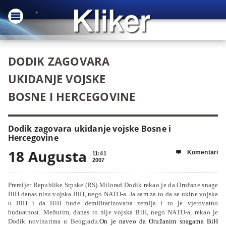
DODIK ZAGOVARA
UKIDANJE VOJSKE
BOSNE I HERCEGOVINE
Dodik zagovara ukidanje vojske Bosne i
Hercegovine
18 Augusta
Komentari

11:41
2007
Premijer Republike Srpske (RS) Milorad Dodik rekao je da Oružane snage
BiH danas nisu vojska BiH, nego NATO-a. Ja sam za to da se ukine vojska
u BiH i da BiH bude demilitarizovana zemlja i to je vjerovatno
buduænost. Meðutim, danas to nije vojska BiH, nego NATO-a, rekao je
Dodik novinarima u Beogradu.
On je naveo da Oružanim snagama BiH