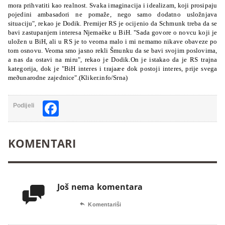
mora prihvatiti kao realnost. Svaka imaginacija i idealizam, koji prosipaju
pojedini ambasadori ne pomaže, nego samo dodatno usložnjava
situaciju", rekao je Dodik. Premijer RS je ocijenio da Schmunk treba da se
bavi zastupanjem
interesa Njemaèke u BiH. "Sada govore o novcu koji je
uložen u BiH, ali u RS je to veoma malo i mi nemamo nikave obaveze po
tom osnovu. Veoma smo jasno rekli Šmunku da se bavi svojim poslovima,
a nas da ostavi na miru", rekao je Dodik.On je istakao da je RS trajna
kategorija, dok je "BiH interes i trajaæe dok postoji interes, prije
svega
meðunarodne zajednice".(Kliker.info/Srna)
Facebook
Podijeli
KOMENTARI
Još nema komentara


Komentariši