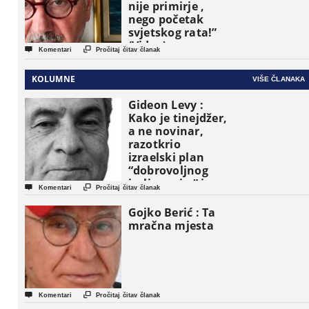
nije primirje ,
nego početak
svjetskog rata!”
(Video)


Komentari
Pročitaj čitav članak
KOLUMNE
VIŠE ČLANAKA
Gideon Levy :
Kako je tinejdžer,
a ne novinar,
razotkrio
izraelski plan
“dobrovoljnog
iseljavanja ” iz


Komentari
Pročitaj čitav članak
Gaze
Gojko Berić : Ta
mračna mjesta


Komentari
Pročitaj čitav članak