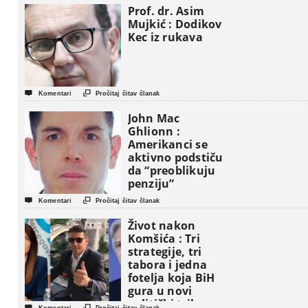
Prof. dr. Asim
Mujkić : Dodikov
Kec iz rukava


Komentari
Pročitaj čitav članak
John Mac
Ghlionn :
Amerikanci se
aktivno podstiču
da “preoblikuju
penziju”


Komentari
Pročitaj čitav članak
Život nakon
Komšića : Tri
strategije, tri
tabora i jedna
fotelja koja BiH
gura u novi
politički triler

