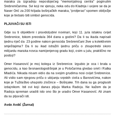
maraka za izgradnju nepostojećeg “memorijalnog centra” poginulim
Srebreničanima. Svi koji ne vjeruju, neka odu do Kladnja i uvjere se da je
Naser Orić za 200 hiljada bošnjačkih maraka, “protjerao” spomen obilježje
koje je trebalo biti simbol genocida.
PLJUVAČI SU ISTI
Gdje su ti objektivni i pravdoljubivi novinari, koji 11. jula istaknu cvijet
Srebrenice, tokom preostala 364 dana u godini? Da li su ikada napisali
ijednu riječ da 23 godine nakon genocida Srebreničani žive u kolektivnim
smještajima? Da li su ikad istražili ijednu priču o zloupotrebi skoro
milijardu maraka novca namijenjenog gradu koji, osim u julu, praktično ne
postoji?
Omer Hasanović je moj kolega iz Srebrenice. Izgubio je oca i brata u
genocidu, a kao šesnaestogodišnjak je u Potočarima gledao smrt i Ratka
Mladića. Nikada nisam vidio da na svojim grudima nosi cvijet Srebrenice.
Ali vidio sam njegovu priču o ubijanju srpskih civila u Banovićima, nakon
koje je Tužilaštvo uhapsilo zločince – Bošnjake. Tih dana su ga proglasili
izdajnikom. Isti ovi koji danas pljuju Marka Radoju. Ne kažem da je
Radoja spreman uraditi isto ono što je uradio Omer Hasanović. Ali znam
da su pljuvači isti.
Avdo Avdić (Žurnal)