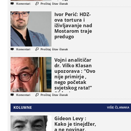
etničke grupe


Komentari
Pročitaj čitav članak
pojavljuju kao
osnovne
Ivor Perić: HDZ-
političke jedinice
ova tortura i
iživljavanje nad
Mostarom traje
predugo


Komentari
Pročitaj čitav članak
Vojni analitičar
dr. Vilko Klasan
upozorava : “Ovo
nije primirje ,
nego početak
svjetskog rata!”
(Video)


Komentari
Pročitaj čitav članak
KOLUMNE
VIŠE ČLANAKA
Gideon Levy :
Kako je tinejdžer,
a ne novinar,