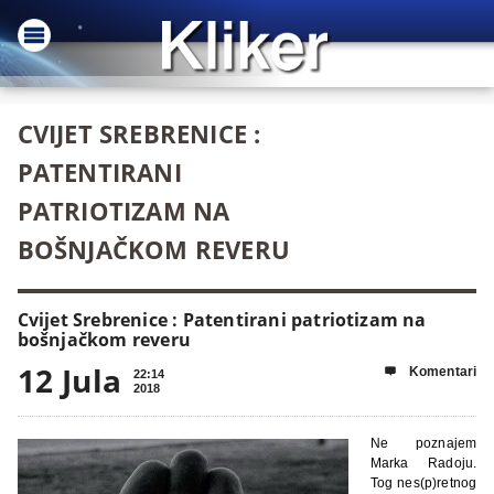
CVIJET SREBRENICE :
PATENTIRANI
PATRIOTIZAM NA
BOŠNJAČKOM REVERU
Cvijet Srebrenice : Patentirani patriotizam na
bošnjačkom reveru
12 Jula
Komentari

22:14
2018
Ne poznajem
Marka Radoju.
Tog nes(p)retnog