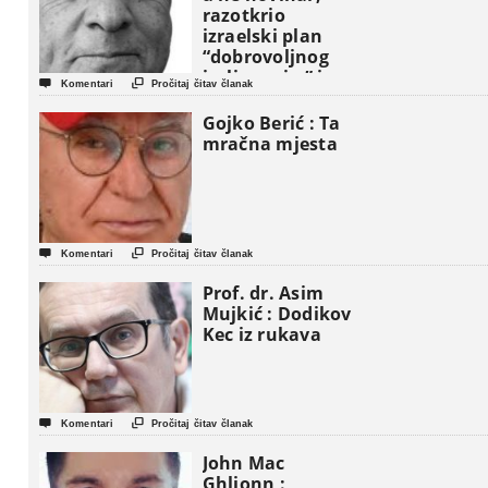
razotkrio
izraelski plan
“dobrovoljnog
iseljavanja ” iz


Komentari
Pročitaj čitav članak
Gaze
Gojko Berić : Ta
mračna mjesta


Komentari
Pročitaj čitav članak
Prof. dr. Asim
Mujkić : Dodikov
Kec iz rukava


Komentari
Pročitaj čitav članak
John Mac
Ghlionn :