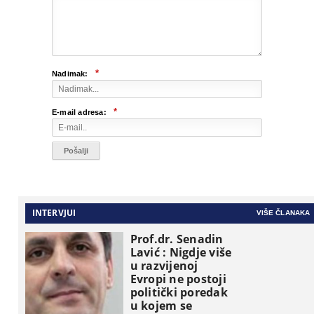
*
Nadimak:
*
E-mail adresa:
INTERVJUI
VIŠE ČLANAKA
Prof.dr. Senadin
Lavić : Nigdje više
u razvijenoj
Evropi ne postoji
politički poredak
u kojem se