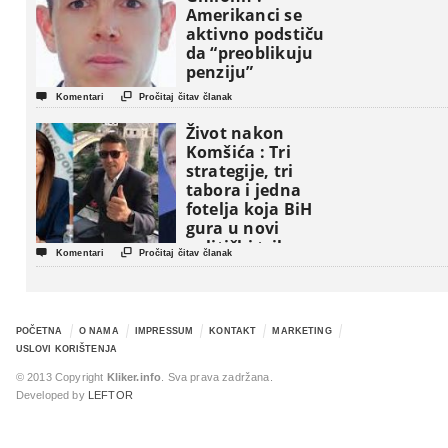
Amerikanci se
aktivno podstiču
da “preoblikuju
penziju”


Komentari
Pročitaj čitav članak
Život nakon
Komšića : Tri
strategije, tri
tabora i jedna
fotelja koja BiH
gura u novi
politički triler


Komentari
Pročitaj čitav članak
POČETNA
O NAMA
IMPRESSUM
KONTAKT
MARKETING
USLOVI KORIŠTENJA
© 2013 Copyright
Kliker.info
. Sva prava zadržana.
Developed by
LEFTOR