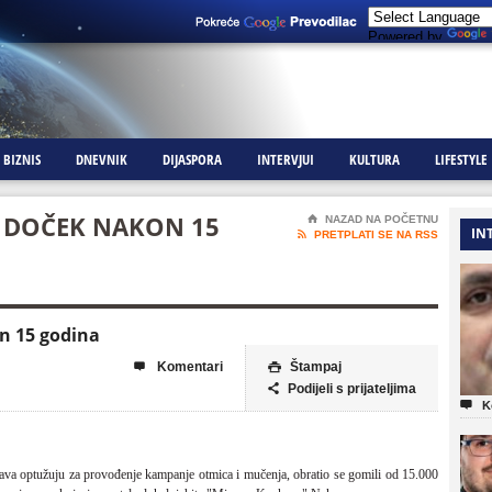
Powered by
BIZNIS
DNEVNIK
DIJASPORA
INTERVJUI
KULTURA
LIFESTYLE
I DOČEK NAKON 15
⌂
NAZAD NA POČETNU
IN

PRETPLATI SE NA RSS
on 15 godina
Komentari
Štampaj


Podijeli s prijateljima


K
rava optužuju za provođenje kampanje otmica i mučenja, obratio se gomili od 15.000