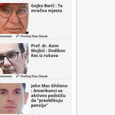
Gojko Berić : Ta
mračna mjesta

omentari
Pročitaj čitav članak
Prof. dr. Asim
Mujkić : Dodikov
Kec iz rukava

omentari
Pročitaj čitav članak
John Mac Ghlionn
: Amerikanci se
aktivno podstiču
da “preoblikuju
penziju”