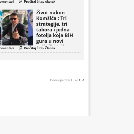

omentari
Pročitaj čitav članak
Život nakon
Komšića : Tri
strategije, tri
tabora i jedna
fotelja koja BiH
gura u novi
politički triler

omentari
Pročitaj čitav članak
Developed by
LEFTOR