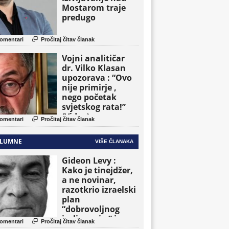
Mostarom traje
predugo

omentari
Pročitaj čitav članak
Vojni analitičar
dr. Vilko Klasan
upozorava : “Ovo
nije primirje ,
nego početak
svjetskog rata!”
(Video)

omentari
Pročitaj čitav članak
LUMNE
VIŠE ČLANAKA
Gideon Levy :
Kako je tinejdžer,
a ne novinar,
razotkrio izraelski
plan
“dobrovoljnog
iseljavanja ” iz

omentari
Pročitaj čitav članak
Gaze