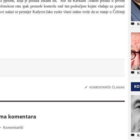
ja uz pjesmu, koja je postala lokalni hit, "Mir na Kavkazu".Nakon poraza u prvom
čenskom ratu ipak preuzele kontrolu nad tim područjem kojim vladaju uz pomoć
i nalazi se premijer Kadyrov.Iako ruske vlasti stalno tvrde da se stanje u Čečeniji

K

K
KO
✎
KOMENTARIŠI ČLANAK
ema komentara

Komentariši

K