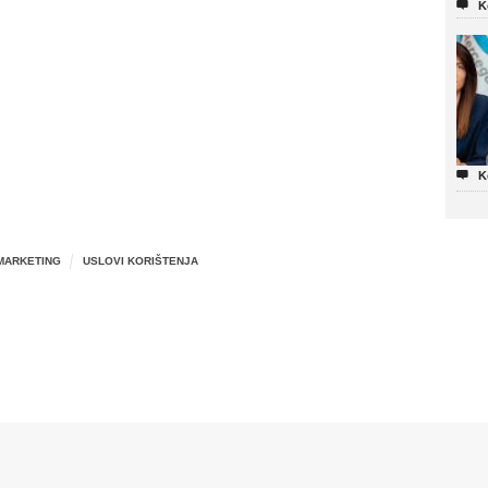

K

K
MARKETING
USLOVI KORIŠTENJA