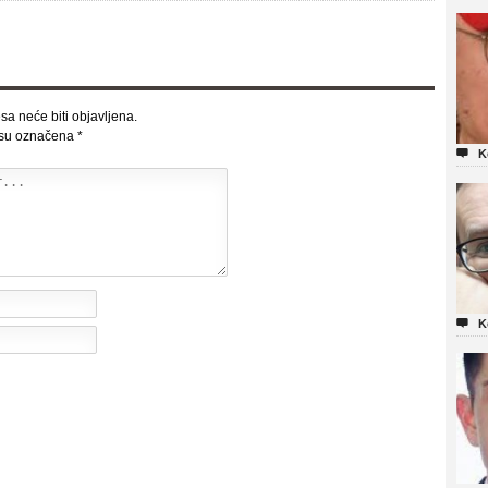
sa neće biti objavljena.
 su označena
*

K

K