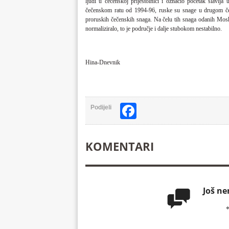
ljudi u čečenskoj prijestolnici i označio početak slavl
čečenskom ratu od 1994-96, ruske su snage u drugom če
proruskih čečenskih snaga. Na čelu tih snaga odanih Moskv
normaliziralo, to je područje i dalje stubokom nestabilno.
Hina-Dnevnik
Facebook
Podijeli
KOMENTARI
Još n
