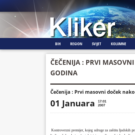
BIH
REGION
SVIJET
KOLUMNE
ČEČENIJA : PRVI MASOVN
GODINA
Čečenija : Prvi masovni doček nak
01 Januara
17:01
2007
Kontroverzni premijer, kojeg udruge za zaštitu ljudskih p