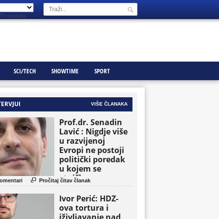
Translate
SCI/TECH
SHOWTIME
SPORT
TERVJUI
VIŠE ČLANAKA
Prof.dr. Senadin
Lavić : Nigdje više
u razvijenoj
Evropi ne postoji
politički poredak
u kojem se
etničke grupe

omentari
Pročitaj čitav članak
pojavljuju kao
osnovne političke
Ivor Perić: HDZ-
jedinice
ova tortura i
iživljavanje nad