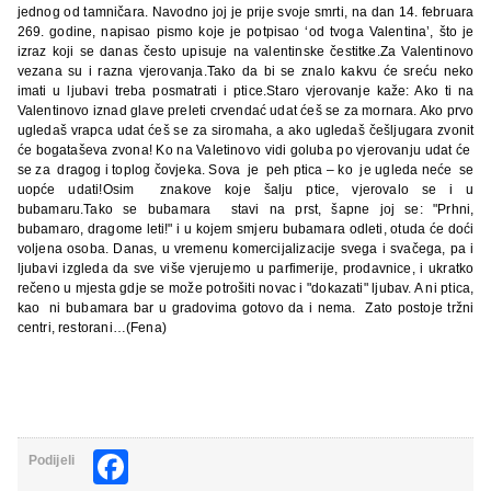
jednog od tamničara. Navodno joj je prije svoje smrti, na dan 14. februara
269. godine, napisao pismo koje je potpisao ‘od tvoga Valentina’, što je
izraz koji se danas često upisuje na valentinske čestitke.Za Valentinovo
vezana su i razna vjerovanja.Tako da bi se znalo kakvu će sreću neko
imati u ljubavi treba posmatrati i ptice.Staro vjerovanje kaže: Ako ti na
Valentinovo iznad glave preleti crvendać udat ćeš se za mornara. Ako prvo
ugledaš vrapca udat ćeš se za siromaha, a ako ugledaš češljugara zvonit
će bogataševa zvona! Ko na Valetinovo vidi goluba po vjerovanju udat će
se za dragog i toplog čovjeka. Sova je peh ptica – ko je ugleda neće se
uopće udati!Osim znakove koje šalju ptice, vjerovalo se i u
bubamaru.Tako se bubamara stavi na prst, šapne joj se: "Prhni,
bubamaro, dragome leti!" i u kojem smjeru bubamara odleti, otuda će doći
voljena osoba. Danas, u vremenu komercijalizacije svega i svačega, pa i
ljubavi izgleda da sve više vjerujemo u parfimerije, prodavnice, i ukratko
rečeno u mjesta gdje se može potrošiti novac i "dokazati" ljubav. A ni ptica,
kao ni bubamara bar u gradovima gotovo da i nema. Zato postoje tržni
centri, restorani…(Fena)
Facebook
Podijeli