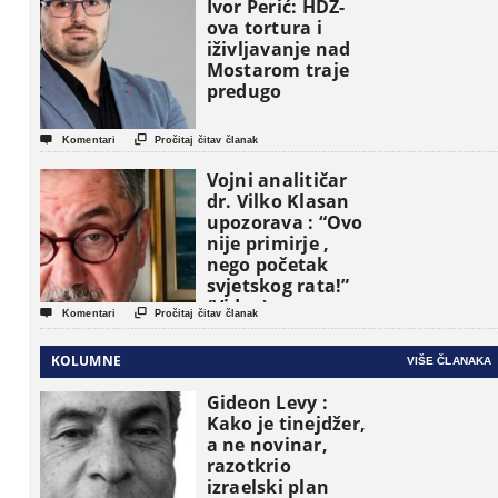
osnovne
Ivor Perić: HDZ-
političke jedinice
ova tortura i
iživljavanje nad
Mostarom traje
predugo


Komentari
Pročitaj čitav članak
Vojni analitičar
dr. Vilko Klasan
upozorava : “Ovo
nije primirje ,
nego početak
svjetskog rata!”
(Video)


Komentari
Pročitaj čitav članak
KOLUMNE
VIŠE ČLANAKA
Gideon Levy :
Kako je tinejdžer,
a ne novinar,
razotkrio
izraelski plan