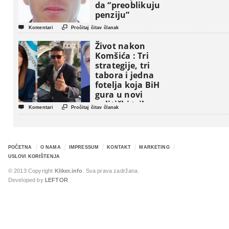
da “preoblikuju
penziju”


Komentari
Pročitaj čitav članak
Život nakon
Komšića : Tri
strategije, tri
tabora i jedna
fotelja koja BiH
gura u novi
politički triler


Komentari
Pročitaj čitav članak
POČETNA
O NAMA
IMPRESSUM
KONTAKT
MARKETING
USLOVI KORIŠTENJA
© 2013 Copyright
Kliker.info
. Sva prava zadržana.
Developed by
LEFTOR