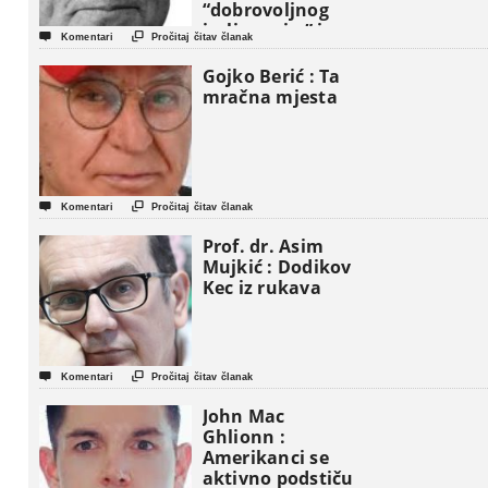
“dobrovoljnog
iseljavanja ” iz


Komentari
Pročitaj čitav članak
Gaze
Gojko Berić : Ta
mračna mjesta


Komentari
Pročitaj čitav članak
Prof. dr. Asim
Mujkić : Dodikov
Kec iz rukava


Komentari
Pročitaj čitav članak
John Mac
Ghlionn :
Amerikanci se
aktivno podstiču