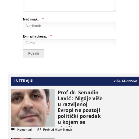
*
Nadimak:
*
E-mail adresa:
INTERVJUI
VIŠE ČLANAKA
Prof.dr. Senadin
Lavić : Nigdje više
u razvijenoj
Evropi ne postoji
politički poredak
u kojem se
etničke grupe


Komentari
Pročitaj čitav članak
pojavljuju kao