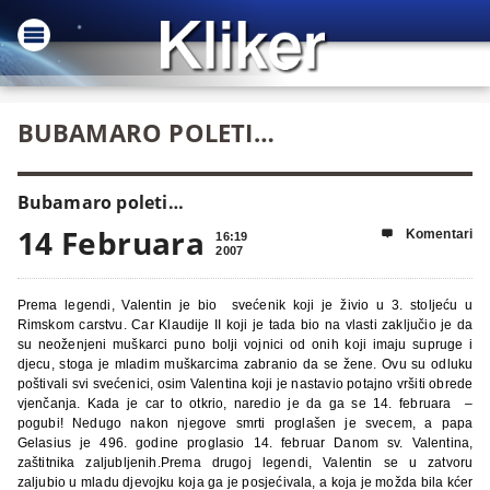
BUBAMARO POLETI…
Bubamaro poleti…
14 Februara
Komentari

16:19
2007
Prema legendi, Valentin je bio svećenik koji je živio u 3. stoljeću u
Rimskom carstvu. Car Klaudije II koji je tada bio na vlasti zaključio je da
su neoženjeni muškarci puno bolji vojnici od onih koji imaju supruge i
djecu, stoga je mladim muškarcima zabranio da se žene. Ovu su odluku
poštivali svi svećenici, osim Valentina koji je nastavio potajno vršiti obrede
vjenčanja. Kada je car to otkrio, naredio je da ga se 14. februara –
pogubi! Nedugo nakon njegove smrti proglašen je svecem, a papa
Gelasius je 496. godine proglasio 14. februar Danom sv. Valentina,
zaštitnika zaljubljenih.Prema drugoj legendi, Valentin se u zatvoru
zaljubio u mladu djevojku koja ga je posjećivala, a koja je možda bila kćer