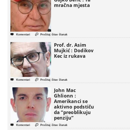
mračna mjesta


Komentari
Pročitaj čitav članak
Prof. dr. Asim
Mujkić : Dodikov
Kec iz rukava


Komentari
Pročitaj čitav članak
John Mac
Ghlionn :
Amerikanci se
aktivno podstiču
da “preoblikuju
penziju”


Komentari
Pročitaj čitav članak