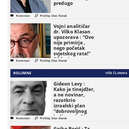
predugo


Komentari
Pročitaj čitav članak
Vojni analitičar
dr. Vilko Klasan
upozorava : “Ovo
nije primirje ,
nego početak
svjetskog rata!”
(Video)


Komentari
Pročitaj čitav članak
KOLUMNE
VIŠE ČLANAKA
Gideon Levy :
Kako je tinejdžer,
a ne novinar,
razotkrio
izraelski plan
“dobrovoljnog
iseljavanja ” iz


Komentari
Pročitaj čitav članak
Gaze
Gojko Berić : Ta