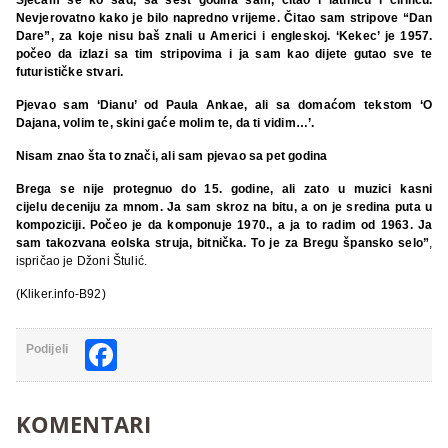
Nevjerovatno kako je bilo napredno vrijeme. Čitao sam stripove “Dan
Dare”, za koje nisu baš znali u Americi i engleskoj. ‘Kekec’ je 1957.
počeo da izlazi sa tim stripovima i ja sam kao dijete gutao sve te
futurističke stvari.
Pjevao sam ‘Dianu’ od Paula Ankae, ali sa domaćom tekstom ‘O
Dajana, volim te, skini gaće molim te, da ti vidim…’.
Nisam znao šta to znači, ali sam pjevao sa pet godina
Brega se nije protegnuo do 15. godine, ali zato u muzici kasni
cijelu deceniju za mnom. Ja sam skroz na bitu, a on je sredina puta u
kompoziciji. Počeo je da komponuje 1970., a ja to radim od 1963. Ja
sam takozvana eolska struja, bitnička. To je za Bregu špansko selo”
,
ispričao je Džoni Štulić.
(Kliker.info-B92)
Facebook
Podijeli
KOMENTARI