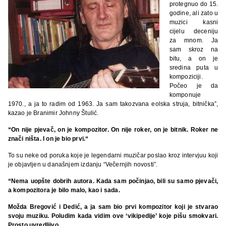
protegnuo do 15.
godine, ali zato u
muzici kasni
cijelu deceniju
za mnom. Ja
sam skroz na
bitu, a on je
sredina puta u
kompoziciji.
Počeo je da
komponuje
1970., a ja to radim od 1963. Ja sam takozvana eolska struja, bitnička”,
kazao je Branimir Johnny Štulić.
“On nije pjevač, on je kompozitor. On nije roker, on je bitnik. Roker ne
znači ništa. I on je bio prvi.“
To su neke od poruka koje je legendarni muzičar poslao kroz intervjuu koji
je objavljen u današnjem izdanju “Večernjih novosti”.
“Nema uopšte dobrih autora. Kada sam počinjao, bili su samo pjevači,
a kompozitora je bilo malo, kao i sada.
Možda Bregović i Dedić, a ja sam bio prvi kompozitor koji je stvarao
svoju muziku. Poludim kada vidim ove ‘vikipedije’ koje pišu smokvari.
Prosto uvredljivo.