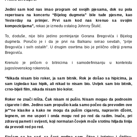
Jedini sam kod nas imao program od svojih pjesama, dok su pola
repertoara na koncertu “Bijelog dugmeta” bile tuđe pjesme, kao
Yesterday na primjer. Prvi sam kod nas krenuo sa svojim
kompozicijama”,
rekao je između ostalog Johnny Štulić.
To, doduše, nije bilo jedino pominjanje Gorana Bregovića i Bijelog
dugmeta. Poručio je i da je prvi na Balkanu svirao sevdah, “prije
Bregovića i svih ostalih”. U drugim osvrtima bio je prilično oštriji prema
Bregoviću.
Krenulo je pričom o bitnicima i samodefinisanju u kontekstu
jugoslovenskog rokenrola.
“Nikada nisam bio roker, ja sam bitnik. Rok je došao sa hipicima, ja
sam izgledao kao hipik, ali nikad to nisam bio. Uvijek sam bio bitnik,
crno-bijeli film, nikada nisam bio kolor.
Roker ne znači ništa. Čak nisam ni pušio. Nisam mogao da podnosim
cigarete i dim. Jedino sam propušio kada samo počeo da prevodim ove
je**ne klasike a kako ne mogu da pušim cigaretu, napravim džoint,
legnem, on me uspori i onda mogu red po red da radim. Inače, pri
zdravoj pameti i svijesti, koji normalan čovjek može stotinu hiljada linija
da prevodi red po red.
Sjećam se ko sad, sa šest godina sam, čitao i latinicu i ćirilicu.