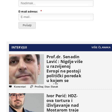
*
E-mail adresa:
INTERVJUI
VIŠE ČLANAKA
Prof.dr. Senadin
Lavić : Nigdje više
u razvijenoj
Evropi ne postoji
politički poredak
u kojem se
etničke grupe


Komentari
Pročitaj čitav članak
pojavljuju kao
osnovne
Ivor Perić: HDZ-
političke jedinice
ova tortura i
iživljavanje nad
Mostarom traje