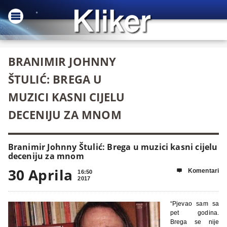
BRANIMIR JOHNNY
ŠTULIĆ: BREGA U
MUZICI KASNI CIJELU
DECENIJU ZA MNOM
Branimir Johnny Štulić: Brega u muzici kasni cijelu
deceniju za mnom
30 Aprila
Komentari

16:50
2017
“Pjevao sam sa
pet godina.
Brega se nije