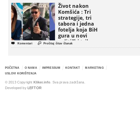
Život nakon
Komšića : Tri
strategije, tri
tabora i jedna
fotelja koja BiH
gura u novi
politički triler


Komentari
Pročitaj čitav članak
POČETNA
O NAMA
IMPRESSUM
KONTAKT
MARKETING
USLOVI KORIŠTENJA
© 2013 Copyright
Kliker.info
. Sva prava zadržana.
Developed by
LEFTOR