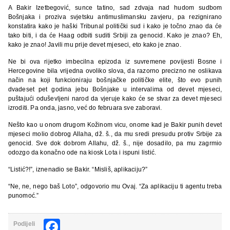
A Bakir Izetbegović, sunce tatino, sad zdvaja nad hudom sudbom
Bošnjaka i proziva svjetsku antimuslimansku zavjeru, pa rezignirano
konstatira kako je haški Tribunal politički sud i kako je točno znao da će
tako biti, i da će Haag odbiti suditi Srbiji za genocid. Kako je znao? Eh,
kako je znao! Javili mu prije devet mjeseci, eto kako je znao.
Ne bi ova rijetko imbecilna epizoda iz suvremene povijesti Bosne i
Hercegovine bila vrijedna ovoliko slova, da razorno precizno ne oslikava
način na koji funkcioniraju bošnjačke političke elite, što evo punih
dvadeset pet godina jebu Bošnjake u intervalima od devet mjeseci,
puštajući oduševljeni narod da vjeruje kako će se stvar za devet mjeseci
izroditi. Pa onda, jasno, već do februara sve zaboravi.
Nešto kao u onom drugom Kožinom vicu, onome kad je Bakir punih devet
mjeseci molio dobrog Allaha, dž. š., da mu sredi presudu protiv Srbije za
genocid. Sve dok dobrom Allahu, dž. š., nije dosadilo, pa mu zagrmio
odozgo da konačno ode na kiosk Lota i ispuni listić.
“Listić?!”, iznenadio se Bakir. “Misliš, aplikaciju?”
“Ne, ne, nego baš Loto”, odgovorio mu Ovaj. “Za aplikaciju ti agentu treba
punomoć.”
Facebook
Podijeli