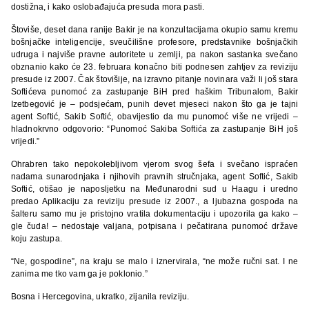
dostižna, i kako oslobađajuća presuda mora pasti.
Štoviše, deset dana ranije Bakir je na konzultacijama okupio samu kremu
bošnjačke inteligencije, sveučilišne profesore, predstavnike bošnjačkih
udruga i najviše pravne autoritete u zemlji, pa nakon sastanka svečano
obznanio kako će 23. februara konačno biti podnesen zahtjev za reviziju
presude iz 2007. Čak štovišije, na izravno pitanje novinara važi li još stara
Softićeva punomoć za zastupanje BiH pred haškim Tribunalom, Bakir
Izetbegović je – podsjećam, punih devet mjeseci nakon što ga je tajni
agent Softić, Sakib Softić, obavijestio da mu punomoć više ne vrijedi –
hladnokrvno odgovorio: “Punomoć Sakiba Softića za zastupanje BiH još
vrijedi.”
Ohrabren tako nepokolebljivom vjerom svog šefa i svečano ispraćen
nadama sunarodnjaka i njihovih pravnih stručnjaka, agent Softić, Sakib
Softić, otišao je naposljetku na Međunarodni sud u Haagu i uredno
predao Aplikaciju za reviziju presude iz 2007., a ljubazna gospođa na
šalteru samo mu je pristojno vratila dokumentaciju i upozorila ga kako –
gle čuda! – nedostaje valjana, potpisana i pečatirana punomoć države
koju zastupa.
“Ne, gospodine”, na kraju se malo i iznervirala, “ne može ručni sat. I ne
zanima me tko vam ga je poklonio.”
Bosna i Hercegovina, ukratko, zijanila reviziju.