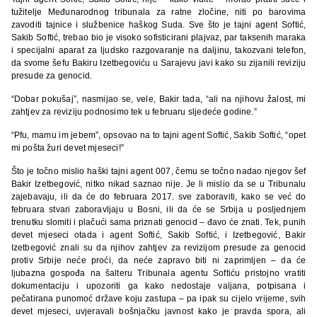
tužitelje Međunarodnog tribunala za ratne zločine, niti po barovima
zavoditi tajnice i službenice haškog Suda. Sve što je tajni agent Softić,
Sakib Softić, trebao bio je visoko sofisticirani plajvaz, par taksenih maraka
i specijalni aparat za ljudsko razgovaranje na daljinu, takozvani telefon,
da svome šefu Bakiru Izetbegoviću u Sarajevu javi kako su zijanili reviziju
presude za genocid.
“Dobar pokušaj”, nasmijao se, vele, Bakir tada, “ali na njihovu žalost, mi
zahtjev za reviziju podnosimo tek u februaru sljedeće godine.”
“Pfu, mamu im jebem”, opsovao na to tajni agent Softić, Sakib Softić, “opet
mi pošta žuri devet mjeseci!”
Što je točno mislio haški tajni agent 007, čemu se točno nadao njegov šef
Bakir Izetbegović, nitko nikad saznao nije. Je li mislio da se u Tribunalu
zajebavaju, ili da će do februara 2017. sve zaboraviti, kako se već do
februara stvari zaboravljaju u Bosni, ili da će se Srbija u posljednjem
trenutku slomiti i plačući sama priznati genocid – đavo će znati. Tek, punih
devet mjeseci otada i agent Softić, Sakib Softić, i Izetbegović, Bakir
Izetbegović znali su da njihov zahtjev za revizijom presude za genocid
protiv Srbije neće proći, da neće zapravo biti ni zaprimljen – da će
ljubazna gospođa na šalteru Tribunala agentu Softiću pristojno vratiti
dokumentaciju i upozoriti ga kako nedostaje valjana, potpisana i
pečatirana punomoć države koju zastupa – pa ipak su cijelo vrijeme, svih
devet mjeseci, uvjeravali bošnjačku javnost kako je pravda spora, ali