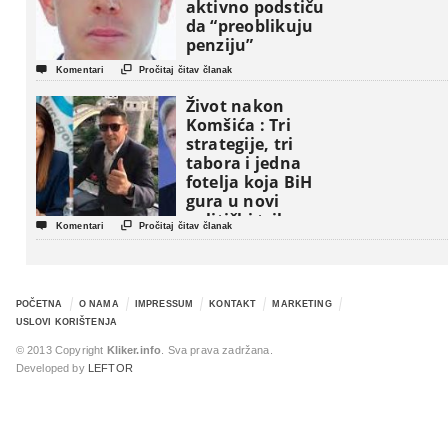
aktivno podstiču
da “preoblikuju
penziju”


Komentari
Pročitaj čitav članak
Život nakon
Komšića : Tri
strategije, tri
tabora i jedna
fotelja koja BiH
gura u novi
politički triler


Komentari
Pročitaj čitav članak
POČETNA
O NAMA
IMPRESSUM
KONTAKT
MARKETING
USLOVI KORIŠTENJA
© 2013 Copyright
Kliker.info
. Sva prava zadržana.
Developed by
LEFTOR