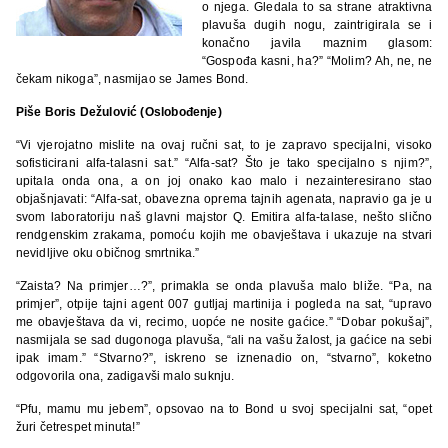
o njega. Gledala to sa strane atraktivna
plavuša dugih nogu, zaintrigirala se i
konačno javila maznim glasom:
“Gospođa kasni, ha?” “Molim? Ah, ne, ne
čekam nikoga”, nasmijao se James Bond.
Piše Boris Dežulović (Oslobođenje)
“Vi vjerojatno mislite na ovaj ručni sat, to je zapravo specijalni, visoko
sofisticirani alfa-talasni sat.” “Alfa-sat? Što je tako specijalno s njim?”,
upitala onda ona, a on joj onako kao malo i nezainteresirano stao
objašnjavati: “Alfa-sat, obavezna oprema tajnih agenata, napravio ga je u
svom laboratoriju naš glavni majstor Q. Emitira alfa-talase, nešto slično
rendgenskim zrakama, pomoću kojih me obavještava i ukazuje na stvari
nevidljive oku običnog smrtnika.”
“Zaista? Na primjer…?”, primakla se onda plavuša malo bliže. “Pa, na
primjer”, otpije tajni agent 007 gutljaj martinija i pogleda na sat, “upravo
me obavještava da vi, recimo, uopće ne nosite gaćice.” “Dobar pokušaj”,
nasmijala se sad dugonoga plavuša, “ali na vašu žalost, ja gaćice na sebi
ipak imam.” “Stvarno?”, iskreno se iznenadio on, “stvarno”, koketno
odgovorila ona, zadigavši malo suknju.
“Pfu, mamu mu jebem”, opsovao na to Bond u svoj specijalni sat, “opet
žuri četrespet minuta!”