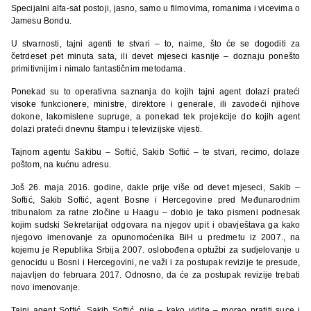
Specijalni alfa-sat postoji, jasno, samo u filmovima, romanima i vicevima o
Jamesu Bondu.
U stvarnosti, tajni agenti te stvari – to, naime, što će se dogoditi za
četrdeset pet minuta sata, ili devet mjeseci kasnije – doznaju ponešto
primitivnijim i nimalo fantastičnim metodama.
Ponekad su to operativna saznanja do kojih tajni agent dolazi prateći
visoke funkcionere, ministre, direktore i generale, ili zavodeći njihove
dokone, lakomislene supruge, a ponekad tek projekcije do kojih agent
dolazi prateći dnevnu štampu i televizijske vijesti.
Tajnom agentu Sakibu – Softić, Sakib Softić – te stvari, recimo, dolaze
poštom, na kućnu adresu.
Još 26. maja 2016. godine, dakle prije više od devet mjeseci, Sakib –
Softić, Sakib Softić, agent Bosne i Hercegovine pred Međunarodnim
tribunalom za ratne zločine u Haagu – dobio je tako pismeni podnesak
kojim sudski Sekretarijat odgovara na njegov upit i obavještava ga kako
njegovo imenovanje za opunomoćenika BiH u predmetu iz 2007., na
kojemu je Republika Srbija 2007. oslobođena optužbi za sudjelovanje u
genocidu u Bosni i Hercegovini, ne važi i za postupak revizije te presude,
najavljen do februara 2017. Odnosno, da će za postupak revizije trebati
novo imenovanje.
Tajni agent Softić, Sakib Softić, nije – kako vidite – morao pratiti suce i