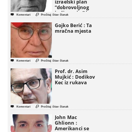
izraelski plan
“dobrovoljnog
iseljavanja ” iz


Komentari
Pročitaj čitav članak
Gaze
Gojko Berić : Ta
mračna mjesta


Komentari
Pročitaj čitav članak
Prof. dr. Asim
Mujkić : Dodikov
Kec iz rukava


Komentari
Pročitaj čitav članak
John Mac
Ghlionn :
Amerikanci se