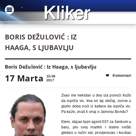
BORIS DEŽULOVIĆ : IZ
HAAGA, S LJUBAVLJU
Boris Dežulović : Iz Haaga, s ljubavlju
17 Marta
Komentari

15:06
2017
Zvao me nekidan u dva iza ponoći Kožo
da ispriča vic. Ima on taj običaj, zovne u
gluho doba noći iz kafane da ispriča vic.
Pa kaže, znaš li onaj o Jamesu Bondu?
Elem, stajao tajni agent 007 za šankom u
baru, pio svoj martini i stalno nešto
gledao u ručni sat, provjeravao i kuckao