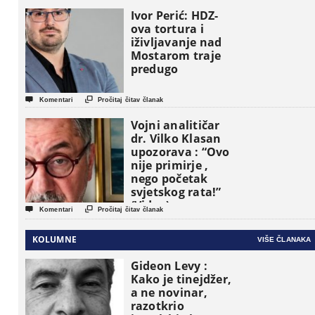
osnovne
Ivor Perić: HDZ-
političke jedinice
ova tortura i
iživljavanje nad
Mostarom traje
predugo


Komentari
Pročitaj čitav članak
Vojni analitičar
dr. Vilko Klasan
upozorava : “Ovo
nije primirje ,
nego početak
svjetskog rata!”
(Video)


Komentari
Pročitaj čitav članak
KOLUMNE
VIŠE ČLANAKA
Gideon Levy :
Kako je tinejdžer,
a ne novinar,
razotkrio