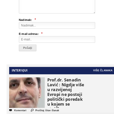
*
Nadimak:
*
E-mail adresa:
INTERVJUI
VIŠE ČLANAKA
Prof.dr. Senadin
Lavić : Nigdje više
u razvijenoj
Evropi ne postoji
politički poredak
u kojem se
etničke grupe


Komentari
Pročitaj čitav članak
pojavljuju kao