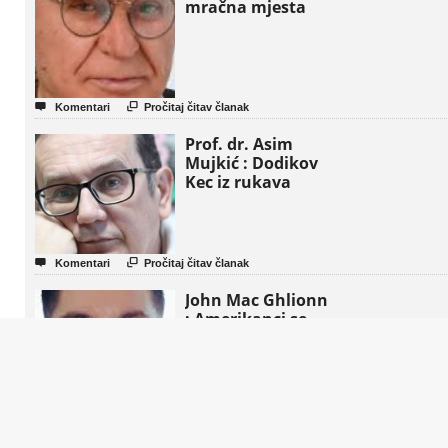
mračna mjesta


Komentari
Pročitaj čitav članak
Prof. dr. Asim
Mujkić : Dodikov
Kec iz rukava


Komentari
Pročitaj čitav članak
John Mac Ghlionn
: Amerikanci se
aktivno podstiču
da “preoblikuju
penziju”


Komentari
Pročitaj čitav članak