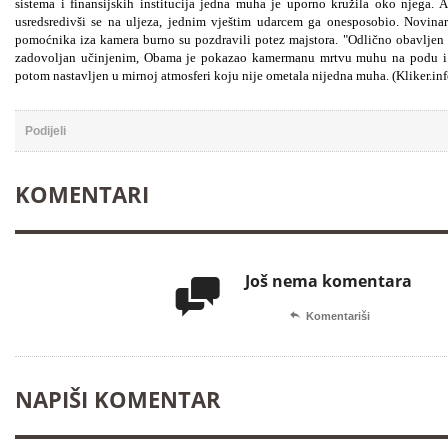
sistema i finansijskih institucija jedna muha je uporno kružila oko njega. 
usredsredivši se na uljeza, jednim vještim udarcem ga onesposobio. Novinar
pomoćnika iza kamera burno su pozdravili potez majstora. "Odlično obavljen p
zadovoljan učinjenim, Obama je pokazao kamermanu mrtvu muhu na podu i upi
potom nastavljen u mirnoj atmosferi koju nije ometala nijedna muha. (Kliker.i
Podijeli
KOMENTARI
Još nema komentara


Komentariši
NAPIŠI KOMENTAR