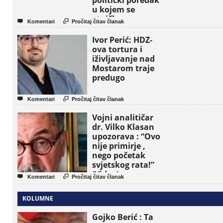
politički poredak
u kojem se
etničke grupe


Komentari
Pročitaj čitav članak
pojavljuju kao
osnovne političke
Ivor Perić: HDZ-
jedinice
ova tortura i
iživljavanje nad
Mostarom traje
predugo


Komentari
Pročitaj čitav članak
Vojni analitičar
dr. Vilko Klasan
upozorava : “Ovo
nije primirje ,
nego početak
svjetskog rata!”
(Video)


Komentari
Pročitaj čitav članak
KOLUMNE
Gojko Berić : Ta