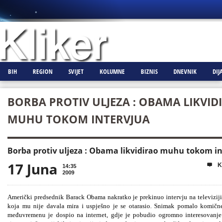
BIH
REGION
SVIJET
KOLUMNE
BIZNIS
DNEVNIK
DIJ
BORBA PROTIV ULJEZA : OBAMA LIKVID
MUHU TOKOM INTERVJUA
Borba protiv uljeza : Obama likvidirao muhu tokom i
17 Juna
K

14:35
2009
Američki predsednik Barack Obama nakratko je prekinuo intervju na televizi
koja mu nije davala mira i uspješno je se otarasio. Snimak pomalo komičn
međuvremenu je dospio na internet, gdje je pobudio ogromno interesovanj