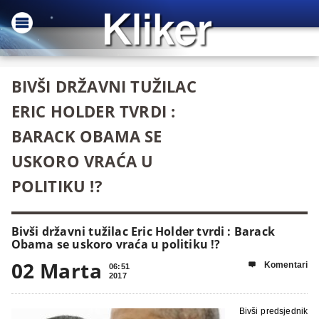
BIVŠI DRŽAVNI TUŽILAC
ERIC HOLDER TVRDI :
BARACK OBAMA SE
USKORO VRAĆA U
POLITIKU !?
Bivši državni tužilac Eric Holder tvrdi : Barack
Obama se uskoro vraća u politiku !?
02 Marta
Komentari

06:51
2017
Bivši predsjednik