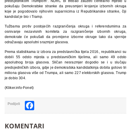
predsjednikom Trumpom”. NDRC bi trebao zauzeti centralno mjesto u
pokušaju Demokratske stranke da preusmjeri krojenje izbornih okruga
koje je pogodovalo njihovim suparnicima iz Republikanske stranke, čiji
kandidat je bio i Tramp.
Tužbama protiv postojećih razgraničenja okruga i referendumima za
osnivanje nezavisnih komiteta za razgraničenje izbornih okruga,
demokrate će pokušati da promijene izborne okruge tako da vjernije
odražavaju apsolutni srazmjer glasova.
Prema statistikama iz izbora za predstavnička tijela 2016., republikanci su
dobili 55 odsto mjesta u predstavničkim tijelima, ali samo 49 odsto
apsolutnog broja glasova. Sličan nesrazmjer dogodio se i u slučaju
predsjedničkih izbora, gdje je demokratska kandidatkinja dobila gotovo tri
miliona glasova više od Trumpa, ali samo 227 elektorskih glasova. Trump
je dobio 304.
(Kliker.info-Fonet)
Facebook
Podijeli
KOMENTARI