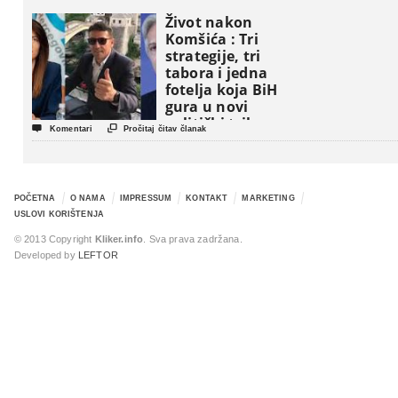
Život nakon
Komšića : Tri
strategije, tri
tabora i jedna
fotelja koja BiH
gura u novi
politički triler


Komentari
Pročitaj čitav članak
POČETNA
O NAMA
IMPRESSUM
KONTAKT
MARKETING
USLOVI KORIŠTENJA
© 2013 Copyright
Kliker.info
. Sva prava zadržana.
Developed by
LEFTOR