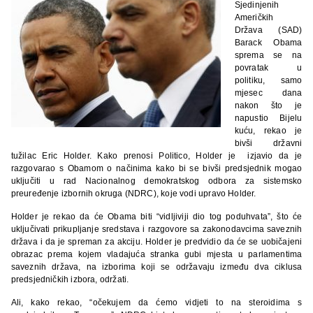
Sjedinjenih
Američkih
Država (SAD)
Barack Obama
sprema se na
povratak u
politiku, samo
mjesec dana
nakon što je
napustio Bijelu
kuću, rekao je
bivši državni
tužilac Eric Holder. Kako prenosi Politico, Holder je izjavio da je
razgovarao s Obamom o načinima kako bi se bivši predsjednik mogao
uključiti u rad Nacionalnog demokratskog odbora za sistemsko
preuređenje izbornih okruga (NDRC), koje vodi upravo Holder.
Holder je rekao da će Obama biti “vidljiviji dio tog poduhvata”, što će
uključivati prikupljanje sredstava i razgovore sa zakonodavcima saveznih
država i da je spreman za akciju. Holder je predvidio da će se uobičajeni
obrazac prema kojem vladajuća stranka gubi mjesta u parlamentima
saveznih država, na izborima koji se održavaju između dva ciklusa
predsjedničkih izbora, održati.
Ali, kako rekao, “očekujem da ćemo vidjeti to na steroidima s