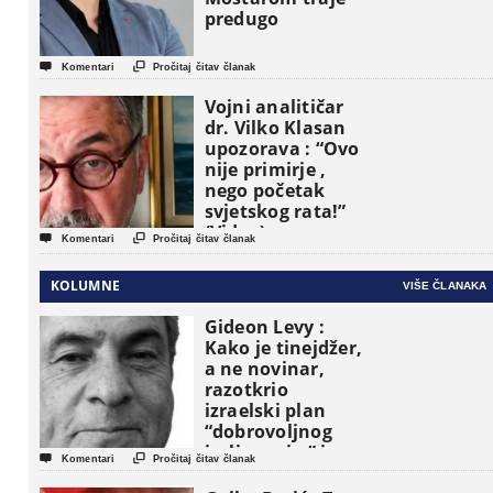
predugo


Komentari
Pročitaj čitav članak
Vojni analitičar
dr. Vilko Klasan
upozorava : “Ovo
nije primirje ,
nego početak
svjetskog rata!”
(Video)


Komentari
Pročitaj čitav članak
KOLUMNE
VIŠE ČLANAKA
Gideon Levy :
Kako je tinejdžer,
a ne novinar,
razotkrio
izraelski plan
“dobrovoljnog
iseljavanja ” iz


Komentari
Pročitaj čitav članak
Gaze