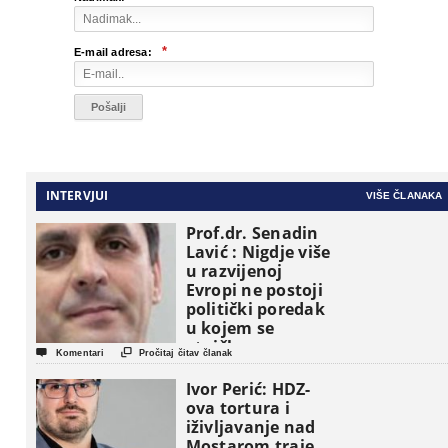
*
E-mail adresa:
INTERVJUI
VIŠE ČLANAKA
Prof.dr. Senadin
Lavić : Nigdje više
u razvijenoj
Evropi ne postoji
politički poredak
u kojem se
etničke grupe


Komentari
Pročitaj čitav članak
pojavljuju kao
osnovne
Ivor Perić: HDZ-
političke jedinice
ova tortura i
iživljavanje nad
Mostarom traje