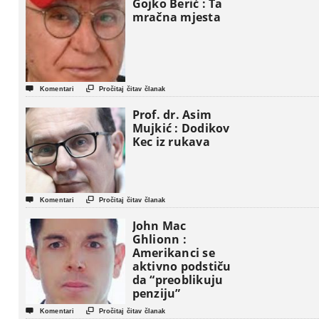
Gojko Berić : Ta
mračna mjesta


Komentari
Pročitaj čitav članak
Prof. dr. Asim
Mujkić : Dodikov
Kec iz rukava


Komentari
Pročitaj čitav članak
John Mac
Ghlionn :
Amerikanci se
aktivno podstiču
da “preoblikuju
penziju”


Komentari
Pročitaj čitav članak