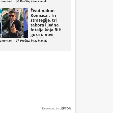

omentari
Pročitaj čitav članak
Život nakon
Komšića : Tri
strategije, tri
tabora i jedna
fotelja koja BiH
gura u novi
politički triler

omentari
Pročitaj čitav članak
Developed by
LEFTOR