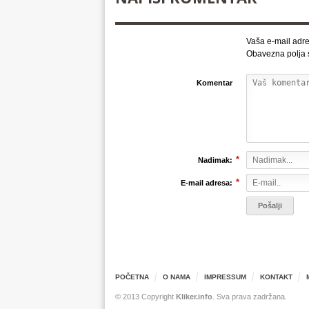
Vaša e-mail adre
Obavezna polja
Komentar
*
Nadimak:
*
E-mail adresa:
POČETNA
O NAMA
IMPRESSUM
KONTAKT
© 2013 Copyright
Kliker.info
. Sva prava zadržana.