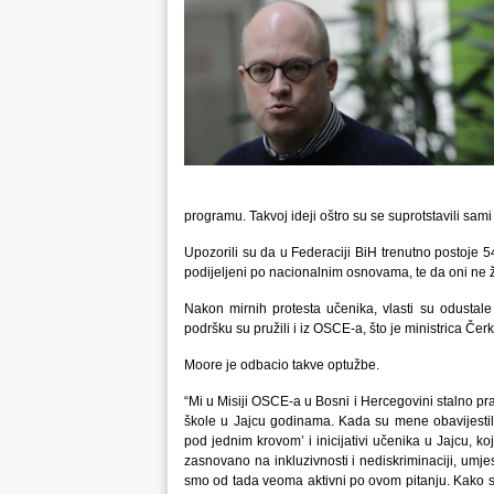
programu. Takvoj ideji oštro su se suprotstavili sami
Upozorili su da u Federaciji BiH trenutno postoje 
podijeljeni po nacionalnim osnovama, te da oni ne že
Nakon mirnih protesta učenika, vlasti su odustale 
podršku su pružili i iz OSCE-a, što je ministrica Č
Moore je odbacio takve optužbe.
“Mi u Misiji OSCE-a u Bosni i Hercegovini stalno pr
škole u Jajcu godinama. Kada su mene obavijestili
pod jednim krovom’ i inicijativi učenika u Jajcu, koj
zasnovano na inkluzivnosti i nediskriminaciji, umjes
smo od tada veoma aktivni po ovom pitanju. Kako sam