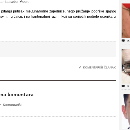
 je ambasador Moore.
 pitanju pritisak međunarodne zajednice, nego pružanje podrške sjajnoj
vih, i u Jajcu, i na kantonalnoj razini, koji su spriječili podjele učenika u

K
✎
KOMENTARIŠI ČLANAK

K
ema komentara

Komentariši