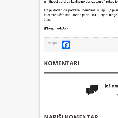
u njihovoj borbi za kvalitetno obrazovanje”, rekao
On je dodao da podrška učenicima u Jajcu „nije u
inicijativi učenika“. Dodao je da OSCE cijeni uloge s
Jajcu.
(Kliker.info-NAP)
Facebook
Podijeli
KOMENTARI
Još n

NAPIŠI KOMENTAR