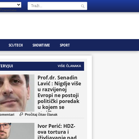
Translate
SCI/TECH
SHOWTIME
SPORT
TERVJUI
VIŠE ČLANAKA
Prof.dr. Senadin
Lavić : Nigdje više
u razvijenoj
Evropi ne postoji
politički poredak
u kojem se
etničke grupe

omentari
Pročitaj čitav članak
pojavljuju kao
osnovne političke
Ivor Perić: HDZ-
jedinice
ova tortura i
iživljavanje nad