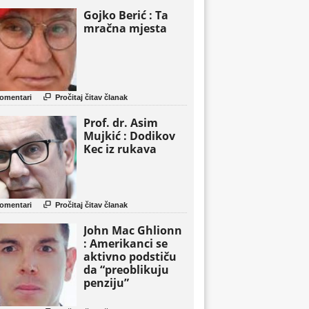
Gojko Berić : Ta
mračna mjesta

omentari
Pročitaj čitav članak
Prof. dr. Asim
Mujkić : Dodikov
Kec iz rukava

omentari
Pročitaj čitav članak
John Mac Ghlionn
: Amerikanci se
aktivno podstiču
da “preoblikuju
penziju”