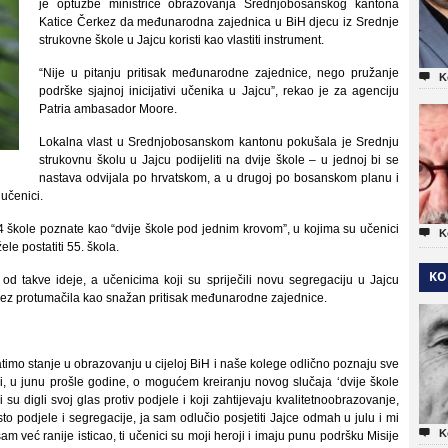
je optužbe ministrice obrazovanja Srednjobosanskog kantona
Katice Čerkez da međunarodna zajednica u BiH djecu iz Srednje
strukovne škole u Jajcu koristi kao vlastiti instrument.
“Nije u pitanju pritisak međunarodne zajednice, nego pružanje

K
podrške sjajnoj inicijativi učenika u Jajcu”, rekao je za agenciju
Patria ambasador Moore.
Lokalna vlast u Srednjobosanskom kantonu pokušala je Srednju
strukovnu školu u Jajcu podijeliti na dvije škole – u jednoj bi se
nastava odvijala po hrvatskom, a u drugoj po bosanskom planu i
 učenici.
54 škole poznate kao “dvije škole pod jednim krovom”, u kojima su učenici

K
le postatiti 55. škola.
KO
od takve ideje, a učenicima koji su spriječili novu segregaciju u Jajcu
erkez protumačila kao snažan pritisak međunarodne zajednice.
atimo stanje u obrazovanju u cijeloj BiH i naše kolege odlično poznaju sve
, u junu prošle godine, o mogućem kreiranju novog slučaja ‘dvije škole
i su digli svoj glas protiv podjele i koji zahtijevaju kvalitetnoobrazovanje,
to podjele i segregacije, ja sam odlučio posjetiti Jajce odmah u julu i mi

K
 već ranije isticao, ti učenici su moji heroji i imaju punu podršku Misije