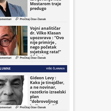
Mostarom traje
predugo

omentari
Pročitaj čitav članak
Vojni analitičar
dr. Vilko Klasan
upozorava : “Ovo
nije primirje ,
nego početak
svjetskog rata!”
(Video)

omentari
Pročitaj čitav članak
LUMNE
VIŠE ČLANAKA
Gideon Levy :
Kako je tinejdžer,
a ne novinar,
razotkrio izraelski
plan
“dobrovoljnog
iseljavanja ” iz

omentari
Pročitaj čitav članak
Gaze