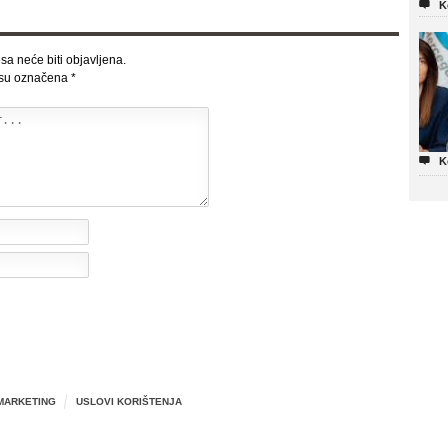

K
sa neće biti objavljena.
 su označena
*

K
MARKETING
USLOVI KORIŠTENJA