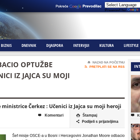
Powered by
BIZNIS
DNEVNIK
DIJASPORA
INTERVJUI
KULTURA
LIFESTYLE
ACIO OPTUŽBE
⌂
NAZAD NA POČETNU
IN

PRETPLATI SE NA RSS
ICI IZ JAJCA SU MOJI
nistrice Čerkez : Učenici iz Jajca su moji heroji
Komentari
Štampaj



K
Podijeli s prijateljima

Šef misije OSCE-a u Bosni i Hercegovini Jonathan Moore odbacio