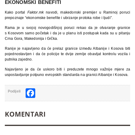
EKONOMSKI BENEFITI
Kako portal
Faktor.mk
navodi, makedonski premijer u Raminoj poruci
prepoznaje “ekonomske benefite i ubrzanje protoka robe i ljudi”.
Rama je u svojoj novogodišnjoj poruci rekao da je otvaranje granice
s Kosovom samo početak i da je u planu isti postupak kada su u pitanju
Crna Gora, Makedonija i Grčka.
Ranije je najavljeno da će prelaz granice između Albanije i Kosova biti
pojednostavljen i da će policije te dvije zemlje obavljat kontrolu vozila i
putnika zajedno.
Najavljeno je da će uskoro biti i preduzete mnogo važnije mjere za
uspostavljanje potpuno evropskih standarda na granici Albanije i Kosova.
Facebook
Podijeli
KOMENTARI