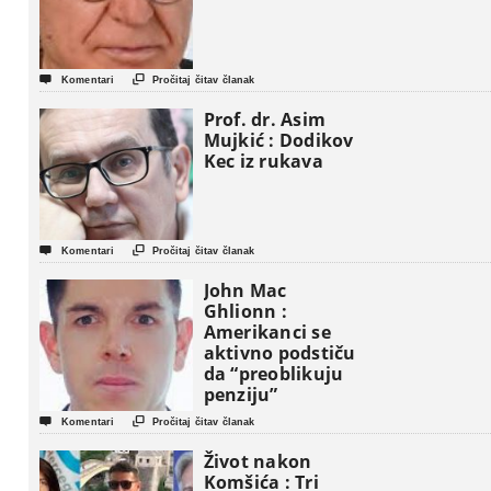


Komentari
Pročitaj čitav članak
Prof. dr. Asim
Mujkić : Dodikov
Kec iz rukava


Komentari
Pročitaj čitav članak
John Mac
Ghlionn :
Amerikanci se
aktivno podstiču
da “preoblikuju
penziju”


Komentari
Pročitaj čitav članak
Život nakon
Komšića : Tri