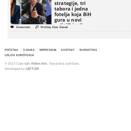
strategije, tri
tabora i jedna
fotelja koja BiH
gura u novi
politički triler


Komentari
Pročitaj čitav članak
POČETNA
O NAMA
IMPRESSUM
KONTAKT
MARKETING
USLOVI KORIŠTENJA
© 2013 Copyright
Kliker.info
. Sva prava zadržana.
Developed by
LEFTOR