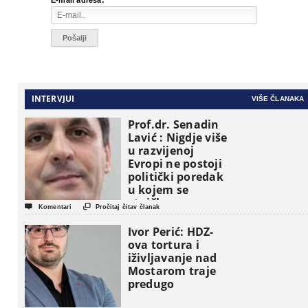
E-mail adresa:
INTERVJUI
VIŠE ČLANAKA
Prof.dr. Senadin
Lavić : Nigdje više
u razvijenoj
Evropi ne postoji
politički poredak
u kojem se
etničke grupe


Komentari
Pročitaj čitav članak
pojavljuju kao
osnovne
Ivor Perić: HDZ-
političke jedinice
ova tortura i
iživljavanje nad
Mostarom traje
predugo