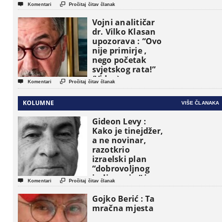


Komentari
Pročitaj čitav članak
Vojni analitičar
dr. Vilko Klasan
upozorava : “Ovo
nije primirje ,
nego početak
svjetskog rata!”
(Video)


Komentari
Pročitaj čitav članak
KOLUMNE
VIŠE ČLANAKA
Gideon Levy :
Kako je tinejdžer,
a ne novinar,
razotkrio
izraelski plan
“dobrovoljnog
iseljavanja ” iz


Komentari
Pročitaj čitav članak
Gaze
Gojko Berić : Ta
mračna mjesta