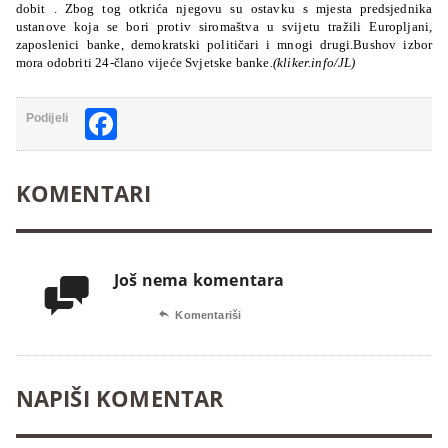
dobit . Zbog tog otkrića njegovu su ostavku s mjesta predsjednika
ustanove koja se bori protiv siromaštva u svijetu tražili Europljani,
zaposlenici banke, demokratski političari i mnogi drugi.Bushov izbor
mora odobriti 24-člano vijeće Svjetske banke
.(kliker.info/JL)
Facebook
Podijeli
KOMENTARI
Još nema komentara


Komentariši
NAPIŠI KOMENTAR