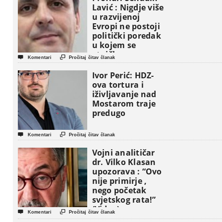
Lavić : Nigdje više
u razvijenoj
Evropi ne postoji
politički poredak
u kojem se
etničke grupe


Komentari
Pročitaj čitav članak
pojavljuju kao
osnovne
Ivor Perić: HDZ-
političke jedinice
ova tortura i
iživljavanje nad
Mostarom traje
predugo


Komentari
Pročitaj čitav članak
Vojni analitičar
dr. Vilko Klasan
upozorava : “Ovo
nije primirje ,
nego početak
svjetskog rata!”
(Video)


Komentari
Pročitaj čitav članak