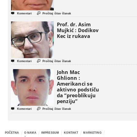


Komentari
Pročitaj čitav članak
Prof. dr. Asim
Mujkić : Dodikov
Kec iz rukava


Komentari
Pročitaj čitav članak
John Mac
Ghlionn :
Amerikanci se
aktivno podstiču
da “preoblikuju
penziju”


Komentari
Pročitaj čitav članak
POČETNA
O NAMA
IMPRESSUM
KONTAKT
MARKETING