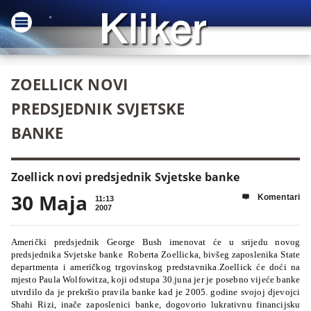
ZOELLICK NOVI
PREDSJEDNIK SVJETSKE
BANKE
Zoellick novi predsjednik Svjetske banke
30 Maja
Komentari

11:13
2007
Američki predsjednik George Bush imenovat će u srijedu novog
predsjednika Svjetske banke Roberta Zoellicka, bivšeg zaposlenika State
departmenta i američkog trgovinskog predstavnika.Zoellick će doći na
mjesto Paula Wolfowitza, koji odstupa 30.juna jer je posebno vijeće banke
utvrdilo da je prekršio pravila banke kad je 2005. godine svojoj djevojci
Shahi Rizi, inače zaposlenici banke, dogovorio lukrativnu financijsku