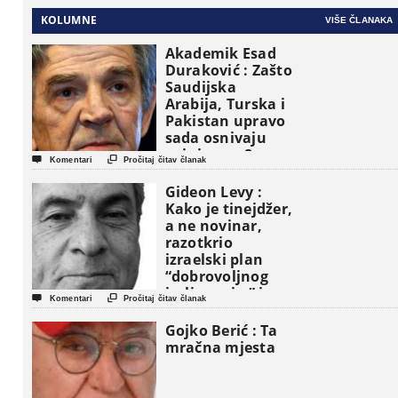
KOLUMNE
VIŠE ČLANAKA
Akademik Esad
Duraković : Zašto
Saudijska
Arabija, Turska i
Pakistan upravo
sada osnivaju
vojni savez?


Komentari
Pročitaj čitav članak
Gideon Levy :
Kako je tinejdžer,
a ne novinar,
razotkrio
izraelski plan
“dobrovoljnog
iseljavanja ” iz


Komentari
Pročitaj čitav članak
Gaze
Gojko Berić : Ta
mračna mjesta