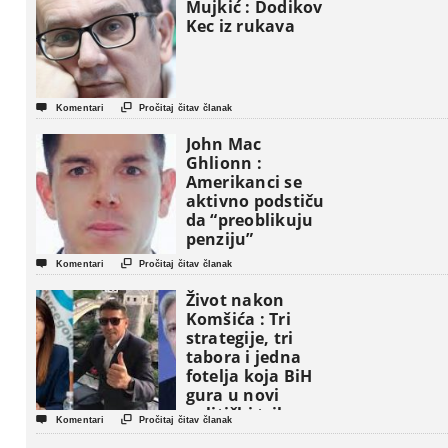
Mujkić : Dodikov
Kec iz rukava


Komentari
Pročitaj čitav članak
John Mac
Ghlionn :
Amerikanci se
aktivno podstiču
da “preoblikuju
penziju”


Komentari
Pročitaj čitav članak
Život nakon
Komšića : Tri
strategije, tri
tabora i jedna
fotelja koja BiH
gura u novi
politički triler


Komentari
Pročitaj čitav članak