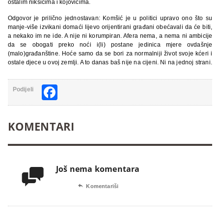
ostalim nikšićima i kojovićima.
Odgovor je prilično jednostavan: Komšić je u politici upravo ono što su
manje-više izvikani domaći lijevo orijentirani građani obećavali da će biti,
a nekako im ne ide. A nije ni korumpiran. Afera nema, a nema ni ambicije
da se obogati preko noći i(li) postane jedinica mjere ovdašnje
(malo)građanštine. Hoće samo da se bori za normalniji život svoje kćeri i
ostale djece u ovoj zemlji. A to danas baš nije na cijeni. Ni na jednoj strani.
Facebook
Podijeli
KOMENTARI
Još nema komentara


Komentariši