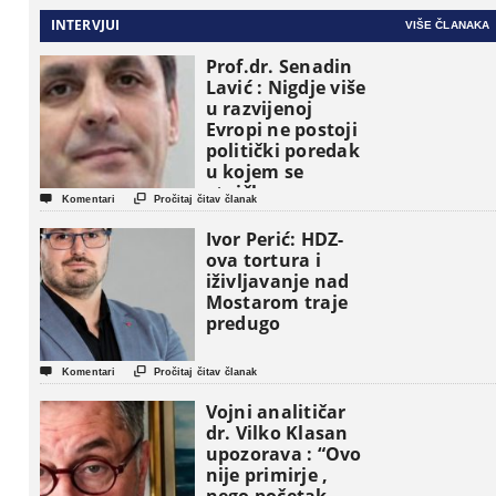
INTERVJUI
VIŠE ČLANAKA
Prof.dr. Senadin
Lavić : Nigdje više
u razvijenoj
Evropi ne postoji
politički poredak
u kojem se
etničke grupe


Komentari
Pročitaj čitav članak
pojavljuju kao
osnovne
Ivor Perić: HDZ-
političke jedinice
ova tortura i
iživljavanje nad
Mostarom traje
predugo


Komentari
Pročitaj čitav članak
Vojni analitičar
dr. Vilko Klasan
upozorava : “Ovo
nije primirje ,