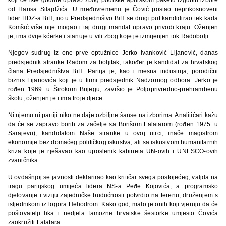
od Harisa Silajdžića. U međuvremenu je Čović postao neprikosnoveni
lider HDZ-a BiH, no u Predsjedništvo BiH se drugi put kandidirao tek kada
Komšić više nije mogao i taj drugi mandat upravo privodi kraju. Oženjen
je, ima dvije kćerke i stanuje u vili zbog koje je izmijenjen tok Radobolji.
Njegov sudrug iz one prve optužnice Jerko Ivanković Lijanović, danas
predsjednik stranke Radom za boljitak, također je kandidat za hrvatskog
člana Predsjedništva BiH. Partija je, kao i mesna industrija, porodični
biznis Lijanovića koji je u firmi predsjednik Nadzornog odbora. Jerko je
rođen 1969. u Širokom Brijegu, završio je Poljoprivredno-prehrambenu
školu, oženjen je i ima troje djece.
Ni njemu ni partiji niko ne daje ozbiljne šanse na izborima. Analitičari kažu
da će se zapravo boriti za začelje sa Borišom Falatarom (rođen 1975. u
Sarajevu), kandidatom Naše stranke u ovoj utrci, inače magistrom
ekonomije bez domaćeg političkog iskustva, ali sa iskustvom humanitarnih
kriza koje je rješavao kao uposlenik kabineta UN-ovih i UNESCO-ovih
zvaničnika.
U ovdašnjoj se javnosti deklarirao kao kritičar svega postojećeg, valjda na
tragu partijskog umijeća lidera NS-a Peđe Kojovića, a programsko
djelovanje i viziju zajedničke budućnosti potvrdio na terenu, druženjem s
isljednikom iz logora Heliodrom. Kako god, malo je onih koji vjeruju da će
poštovatelji lika i nedjela famozne hrvatske šestorke umjesto Čovića
zaokružiti Falatara.