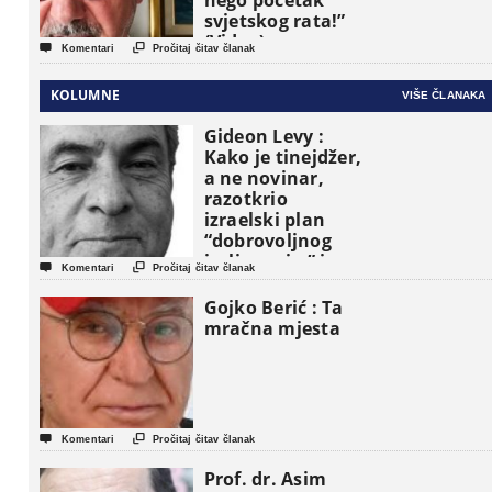
nego početak
svjetskog rata!”
(Video)


Komentari
Pročitaj čitav članak
KOLUMNE
VIŠE ČLANAKA
Gideon Levy :
Kako je tinejdžer,
a ne novinar,
razotkrio
izraelski plan
“dobrovoljnog
iseljavanja ” iz


Komentari
Pročitaj čitav članak
Gaze
Gojko Berić : Ta
mračna mjesta


Komentari
Pročitaj čitav članak
Prof. dr. Asim