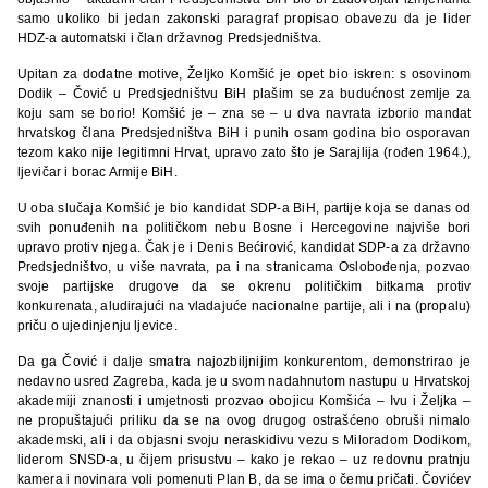
samo ukoliko bi jedan zakonski paragraf propisao obavezu da je lider
HDZ-a automatski i član državnog Predsjedništva.
Upitan za dodatne motive, Željko Komšić je opet bio iskren: s osovinom
Dodik – Čović u Predsjedništvu BiH plašim se za budućnost zemlje za
koju sam se borio! Komšić je – zna se – u dva navrata izborio mandat
hrvatskog člana Predsjedništva BiH i punih osam godina bio osporavan
tezom kako nije legitimni Hrvat, upravo zato što je Sarajlija (rođen 1964.),
ljevičar i borac Armije BiH.
U oba slučaja Komšić je bio kandidat SDP-a BiH, partije koja se danas od
svih ponuđenih na političkom nebu Bosne i Hercegovine najviše bori
upravo protiv njega. Čak je i Denis Bećirović, kandidat SDP-a za državno
Predsjedništvo, u više navrata, pa i na stranicama Oslobođenja, pozvao
svoje partijske drugove da se okrenu političkim bitkama protiv
konkurenata, aludirajući na vladajuće nacionalne partije, ali i na (propalu)
priču o ujedinjenju ljevice.
Da ga Čović i dalje smatra najozbiljnijim konkurentom, demonstrirao je
nedavno usred Zagreba, kada je u svom nadahnutom nastupu u Hrvatskoj
akademiji znanosti i umjetnosti prozvao obojicu Komšića – Ivu i Željka –
ne propuštajući priliku da se na ovog drugog ostrašćeno obruši nimalo
akademski, ali i da objasni svoju neraskidivu vezu s Miloradom Dodikom,
liderom SNSD-a, u čijem prisustvu – kako je rekao – uz redovnu pratnju
kamera i novinara voli pomenuti Plan B, da se ima o čemu pričati. Čovićev