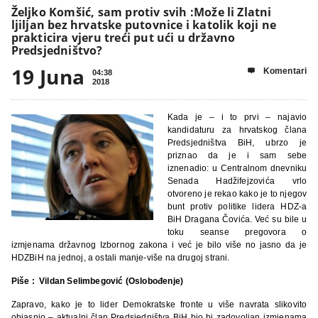
Željko Komšić, sam protiv svih :Može li Zlatni
ljiljan bez hrvatske putovnice i katolik koji ne
prakticira vjeru treći put ući u državno
Predsjedništvo?
19 Juna
Komentari

04:38
2018
Kada je – i to prvi – najavio
kandidaturu za hrvatskog člana
Predsjedništva BiH, ubrzo je
priznao da je i sam sebe
iznenadio: u Centralnom dnevniku
Senada Hadžifejzovića vrlo
otvoreno je rekao kako je to njegov
bunt protiv politike lidera HDZ-a
BiH Dragana Čovića. Već su bile u
toku seanse pregovora o
izmjenama državnog Izbornog zakona i već je bilo više no jasno da je
HDZBiH na jednoj, a ostali manje-više na drugoj strani.
Piše : Vildan Selimbegović (Oslobođenje)
Zapravo, kako je to lider Demokratske fronte u više navrata slikovito
objasnio – aktualni član Predsjedništva BiH bio bi zadovoljan izmjenama