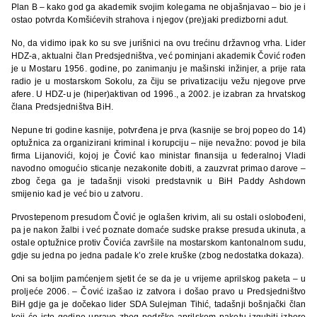
Plan B – kako god ga akademik svojim kolegama ne objašnjavao – bio je i
ostao potvrda Komšićevih strahova i njegov (pre)jaki predizborni adut.
No, da vidimo ipak ko su sve jurišnici na ovu trećinu državnog vrha. Lider
HDZ-a, aktualni član Predsjedništva, već pominjani akademik Čović rođen
je u Mostaru 1956. godine, po zanimanju je mašinski inžinjer, a prije rata
radio je u mostarskom Sokolu, za čiju se privatizaciju vežu njegove prve
afere. U HDZ-u je (hiper)aktivan od 1996., a 2002. je izabran za hrvatskog
člana Predsjedništva BiH.
Nepune tri godine kasnije, potvrđena je prva (kasnije se broj popeo do 14)
optužnica za organizirani kriminal i korupciju – nije nevažno: povod je bila
firma Lijanovići, kojoj je Čović kao ministar finansija u federalnoj Vladi
navodno omogućio sticanje nezakonite dobiti, a zauzvrat primao darove –
zbog čega ga je tadašnji visoki predstavnik u BiH Paddy Ashdown
smijenio kad je već bio u zatvoru.
Prvostepenom presudom Čović je oglašen krivim, ali su ostali oslobođeni,
pa je nakon žalbi i već poznate domaće sudske prakse presuda ukinuta, a
ostale optužnice protiv Čovića završile na mostarskom kantonalnom sudu,
gdje su jedna po jedna padale k’o zrele kruške (zbog nedostatka dokaza).
Oni sa boljim pamćenjem sjetit će se da je u vrijeme aprilskog paketa – u
proljeće 2006. – Čović izašao iz zatvora i došao pravo u Predsjedništvo
BiH gdje ga je dočekao lider SDA Sulejman Tihić, tadašnji bošnjački član
koji će iste godine upravo zbog podrške aprilskom paketu izgubiti izbore