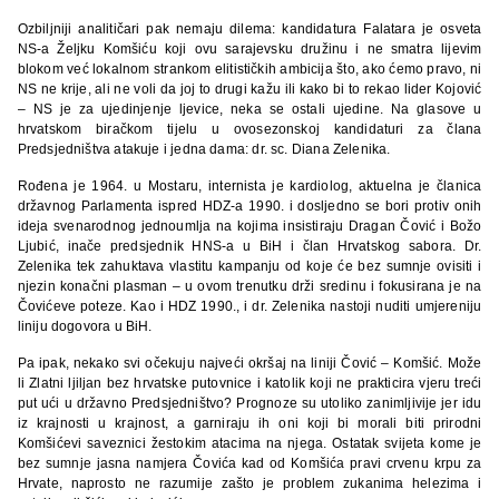
Ozbiljniji analitičari pak nemaju dilema: kandidatura Falatara je osveta
NS-a Željku Komšiću koji ovu sarajevsku družinu i ne smatra lijevim
blokom već lokalnom strankom elitističkih ambicija što, ako ćemo pravo, ni
NS ne krije, ali ne voli da joj to drugi kažu ili kako bi to rekao lider Kojović
– NS je za ujedinjenje ljevice, neka se ostali ujedine. Na glasove u
hrvatskom biračkom tijelu u ovosezonskoj kandidaturi za člana
Predsjedništva atakuje i jedna dama: dr. sc. Diana Zelenika.
Rođena je 1964. u Mostaru, internista je kardiolog, aktuelna je članica
državnog Parlamenta ispred HDZ-a 1990. i dosljedno se bori protiv onih
ideja svenarodnog jednoumlja na kojima insistiraju Dragan Čović i Božo
Ljubić, inače predsjednik HNS-a u BiH i član Hrvatskog sabora. Dr.
Zelenika tek zahuktava vlastitu kampanju od koje će bez sumnje ovisiti i
njezin konačni plasman – u ovom trenutku drži sredinu i fokusirana je na
Čovićeve poteze. Kao i HDZ 1990., i dr. Zelenika nastoji nuditi umjereniju
liniju dogovora u BiH.
Pa ipak, nekako svi očekuju najveći okršaj na liniji Čović – Komšić. Može
li Zlatni ljiljan bez hrvatske putovnice i katolik koji ne prakticira vjeru treći
put ući u državno Predsjedništvo? Prognoze su utoliko zanimljivije jer idu
iz krajnosti u krajnost, a garniraju ih oni koji bi morali biti prirodni
Komšićevi saveznici žestokim atacima na njega. Ostatak svijeta kome je
bez sumnje jasna namjera Čovića kad od Komšića pravi crvenu krpu za
Hrvate, naprosto ne razumije zašto je problem zukanima helezima i