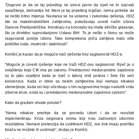
“Dogovor je da se taj prijedlog ne iznosi javno da opet ne bi izazvali
saopštenja, demantije itd. Meni je taj prijedlog logičan, nema potrebe da
se nešto bitno mijenja. Naslanja se na ustavna i zakonska rješenja. HDZ
ide sa maksimalističkim zahtjevima, pokušavaju uvesti način izbora
članova Predsjedništva. Insistiraju na konceptu da imate etničko glasanje,
što je direktno suprostavljeno Ustavu BiH. To je nešto o čemu se može
razgovarati poslije izbora. Tako kompleksna priča zahtjeva malo više
političke volje, mudrosti i stabilnosti”.
Komšić je kazao da je moguće naći rješenje bez saglasnosti HDZ-a.
“Moguće je izvesti rješenje koje ne traži HDZ-ovu saglasnost. Riječ je o
ovlaštenju koje CIK ima po zakonu. Predstavnici međunarodne zajednice
su tu jako osjetljivi kada je riječ o takvoj vrsti poteza i žele što veći
konsenzus. Kada vi idete sa nekim zahtjevima koji nemaju nikakvo
utemeljenje, kada oni koji učestvuju u tim razgovorima mogu naslutiti vrstu
izborne krize, onda su i predstavnici međunarodne zajednice oprezni”.
Kako da građani shvate poruke?
“Nema nikakve smetnje da se provedu izbori i da se rezultati
implementiraju. Kriza odgovara onima koji nisu zadovoljni izbornim
rezultatima. Nemam pretenzija da uzdrtmam HDZ, sve dok imaju podršku
birača ne možete ih uzdrmati”, dodao je Komšić.