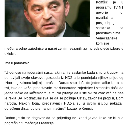
Komšić je u
programu TV N1
govorio o
rezultatima
posljednjeg
sastanka sa
predstavnicima
Venecijanske
komisije i
međunarodne zajednice u našoj zemlji vezanih za predstojeće izbore u
oktobru.
Ima li pomaka?
“U odnosu na jučerašnji sastanak i ranije sastanke kada smo u krugovima
ponavljali svoje stavove, gospoda iz HDZ-a je pominjala njihov prijedlog
Izbornog zakona koji nije prošao. Danas smo došli do jedne tačke kada su
svi, tako da kaže, predstavnici međunarodne zajednice i stranaka došli do
jedne tačke da kažemo: to je to. Na pitanje da li ste svi za ovo: većina nas
je rekla DA. Podrazumijeva se da se poštuje Ustav, zakonski propisi, Dom
naroda. Nakon toga, predstavnici HDZ-a su u svom istupu pokazali
određenu distancu prema tom načinu”, kazao je Komšić.
Dodao je da se dogovor da se prijedlog ne iznosi javno kako ne bi bilo
pogrešnih tumačenja i reakcija.