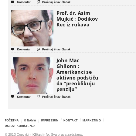


Komentari
Pročitaj čitav članak
Prof. dr. Asim
Mujkić : Dodikov
Kec iz rukava


Komentari
Pročitaj čitav članak
John Mac
Ghlionn :
Amerikanci se
aktivno podstiču
da “preoblikuju
penziju”


Komentari
Pročitaj čitav članak
POČETNA
O NAMA
IMPRESSUM
KONTAKT
MARKETING
USLOVI KORIŠTENJA
© 2013 Copyright
Kliker.info
. Sva prava zadržana.