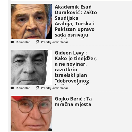
Akademik Esad
Duraković : Zašto
Saudijska
Arabija, Turska i
Pakistan upravo
sada osnivaju
vojni savez?


Komentari
Pročitaj čitav članak
Gideon Levy :
Kako je tinejdžer,
a ne novinar,
razotkrio
izraelski plan
“dobrovoljnog
iseljavanja ” iz


Komentari
Pročitaj čitav članak
Gaze
Gojko Berić : Ta
mračna mjesta