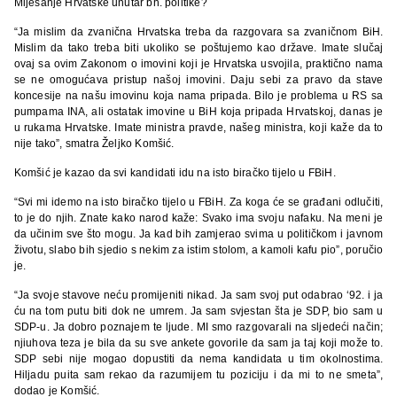
Miješanje Hrvatske unutar bh. politike?
“Ja mislim da zvanična Hrvatska treba da razgovara sa zvaničnom BiH.
Mislim da tako treba biti ukoliko se poštujemo kao države. Imate slučaj
ovaj sa ovim Zakonom o imovini koji je Hrvatska usvojila, praktično nama
se ne omogućava pristup našoj imovini. Daju sebi za pravo da stave
koncesije na našu imovinu koja nama pripada. Bilo je problema u RS sa
pumpama INA, ali ostatak imovine u BiH koja pripada Hrvatskoj, danas je
u rukama Hrvatske. Imate ministra pravde, našeg ministra, koji kaže da to
nije tako”, smatra Željko Komšić.
Komšić je kazao da svi kandidati idu na isto biračko tijelo u FBiH.
“Svi mi idemo na isto biračko tijelo u FBiH. Za koga će se građani odlučiti,
to je do njih. Znate kako narod kaže: Svako ima svoju nafaku. Na meni je
da učinim sve što mogu. Ja kad bih zamjerao svima u političkom i javnom
životu, slabo bih sjedio s nekim za istim stolom, a kamoli kafu pio”, poručio
je.
“Ja svoje stavove neću promijeniti nikad. Ja sam svoj put odabrao ‘92. i ja
ću na tom putu biti dok ne umrem. Ja sam svjestan šta je SDP, bio sam u
SDP-u. Ja dobro poznajem te ljude. MI smo razgovarali na sljedeći način;
njiuhova teza je bila da su sve ankete govorile da sam ja taj koji može to.
SDP sebi nije mogao dopustiti da nema kandidata u tim okolnostima.
Hiljadu puita sam rekao da razumijem tu poziciju i da mi to ne smeta”,
dodao je Komšić.