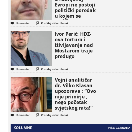
Evropi ne postoji
politički poredak
u kojem se
etničke grupe


Komentari
Pročitaj čitav članak
pojavljuju kao
osnovne
Ivor Perić: HDZ-
političke jedinice
ova tortura i
iživljavanje nad
Mostarom traje
predugo


Komentari
Pročitaj čitav članak
Vojni analitičar
dr. Vilko Klasan
upozorava : “Ovo
nije primirje ,
nego početak
svjetskog rata!”
(Video)


Komentari
Pročitaj čitav članak
KOLUMNE
VIŠE ČLANAKA