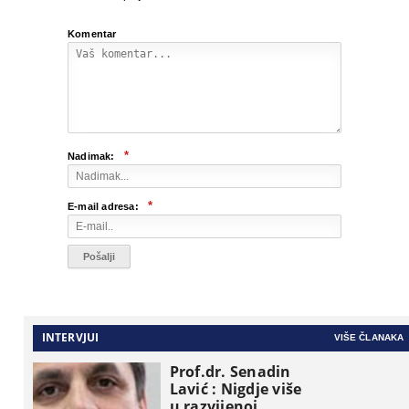
Komentar
*
Nadimak:
*
E-mail adresa:
INTERVJUI
VIŠE ČLANAKA
Prof.dr. Senadin
Lavić : Nigdje više
u razvijenoj