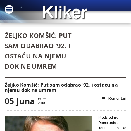
ŽELJKO KOMŠIĆ: PUT
SAM ODABRAO ‘92. I
OSTAĆU NA NJEMU
DOK NE UMREM
Željko Komšić: Put sam odabrao ‘92. i ostaću na
njemu dok ne umrem
05 Juna
Komentari

21:33
2018
Predsjednik
Demokratske
fronte Željko