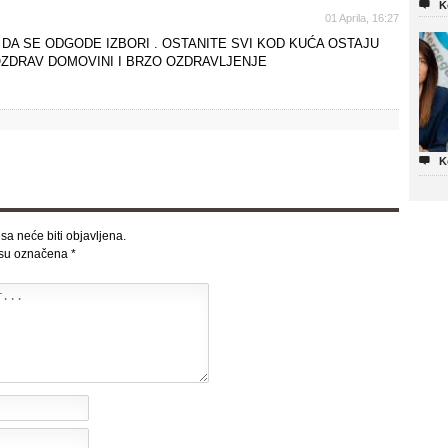

K
01 Aprila, 16:27
DA SE ODGODE IZBORI . OSTANITE SVI KOD KUĆA OSTAJU
OZDRAV DOMOVINI I BRZO OZDRAVLJENJE

K
sa neće biti objavljena.
 su označena
*