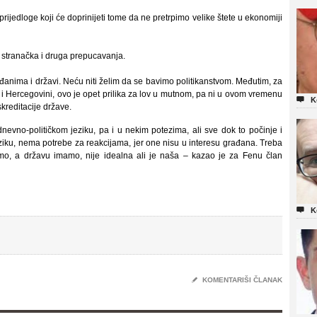
 prijedloge koji će doprinijeti tome da ne pretrpimo velike štete u ekonomiji
a stranačka i druga prepucavanja.
đanima i državi. Neću niti želim da se bavimo politikanstvom. Međutim, za
i Hercegovini, ovo je opet prilika za lov u mutnom, pa ni u ovom vremenu

K
kreditacije države.
evno-političkom jeziku, pa i u nekim potezima, ali sve dok to počinje i
iku, nema potrebe za reakcijama, jer one nisu u interesu građana. Treba
amo, a državu imamo, nije idealna ali je naša – kazao je za Fenu član

K
✎
KOMENTARIŠI ČLANAK