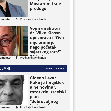
Mostarom traje
predugo

omentari
Pročitaj čitav članak
Vojni analitičar
dr. Vilko Klasan
upozorava : “Ovo
nije primirje ,
nego početak
svjetskog rata!”
(Video)

omentari
Pročitaj čitav članak
LUMNE
VIŠE ČLANAKA
Gideon Levy :
Kako je tinejdžer,
a ne novinar,
razotkrio izraelski
plan
“dobrovoljnog
iseljavanja ” iz

omentari
Pročitaj čitav članak
Gaze