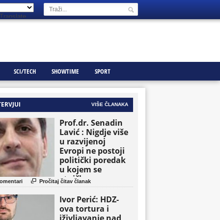
Translate
SCI/TECH
SHOWTIME
SPORT
TERVJUI
VIŠE ČLANAKA
Prof.dr. Senadin
Lavić : Nigdje više
u razvijenoj
Evropi ne postoji
politički poredak
u kojem se
etničke grupe

omentari
Pročitaj čitav članak
pojavljuju kao
osnovne političke
Ivor Perić: HDZ-
jedinice
ova tortura i
iživljavanje nad