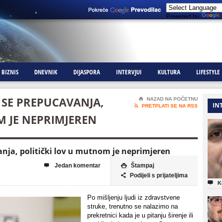
Powered by
BIZNIS
DNEVNIK
DIJASPORA
INTERVJUI
KULTURA
LIFESTYLE
I SE PREPUCAVANJA,
⌂
NAZAD NA POČETNU
IN

PRETPLATI SE NA RSS
M JE NEPRIMJEREN
anja, politički lov u mutnom je neprimjeren
Jedan komentar
Štampaj


Podijeli s prijateljima


K
Po mišljenju ljudi iz zdravstvene
struke, trenutno se nalazimo na
prekretnici kada je u pitanju širenje ili