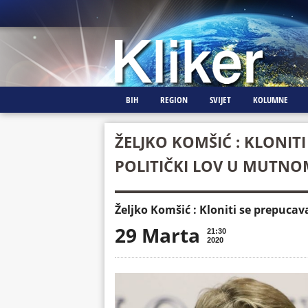
BIH
REGION
SVIJET
KOLUMNE
ŽELJKO KOMŠIĆ : KLONIT
POLITIČKI LOV U MUTNO
Željko Komšić : Kloniti se prepucav
29 Marta
21:30
2020