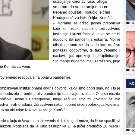
suzbijanje koronavirusa. Stoga
smatram da se ne smijemo i ne
trebamo opuštati, poručio je član
Predsjedništva BiH Željko Komšić.
– Moramo se držati jasnih preporuka

K
koje su izdale nadležne zdravstvene
institucije i krizni štabovi, kako se ne bi
dogodilo da pandemija eskalira. Moj je
utisak da smo se do sada kao društvo
ponašali odgovorno, te tako trebamo i
nastaviti, još opreznije i discipliniranije.
Što manje budemo imali zaraženih, prije
 je Komšić za Fenu.

K
pravovremeno reagovale na pojavu pandemije.
KO
mplikovan institucionalni okvir i govoriti, kakvi smo dobri smo, no i to je
su poduzete u borbi protiv pandemije dati svoje rezultate. One su možda
sjedništva Bosne i Hercegovine, mogu reći da smo mi otvoreni za sve
ruštva i svih građana. Zdravstveni sektor i pored svojih poteškoća koje ima,
ara na aktuelne izazove kazao je Komšić.
vrede u koju država mora intervenisati koliko god može, da bi se spasili svi
m sektoru. Podsjeća da je Klub zastupnika DF-a jučer predložio 16 mjera i

K