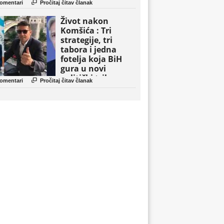

omentari
Pročitaj čitav članak
Život nakon
Komšića : Tri
strategije, tri
tabora i jedna
fotelja koja BiH
gura u novi
politički triler

omentari
Pročitaj čitav članak