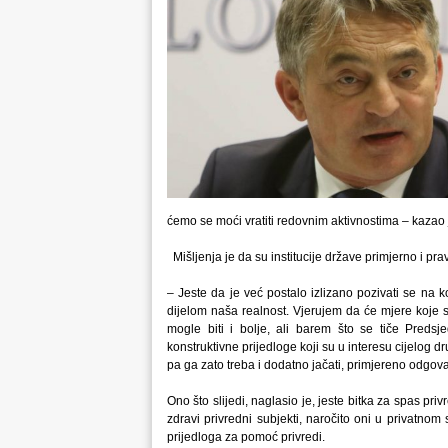
ćemo se moći vratiti redovnim aktivnostima – kazao
Mišljenja je da su institucije države primjerno i 
– Jeste da je već postalo izlizano pozivati se na ko
dijelom naša realnost. Vjerujem da će mjere koje 
mogle biti i bolje, ali barem što se tiče Pred
konstruktivne prijedloge koji su u interesu cijelog d
pa ga zato treba i dodatno jačati, primjereno odgov
Ono što slijedi, naglasio je, jeste bitka za spas pri
zdravi privredni subjekti, naročito oni u privatno
prijedloga za pomoć privredi.