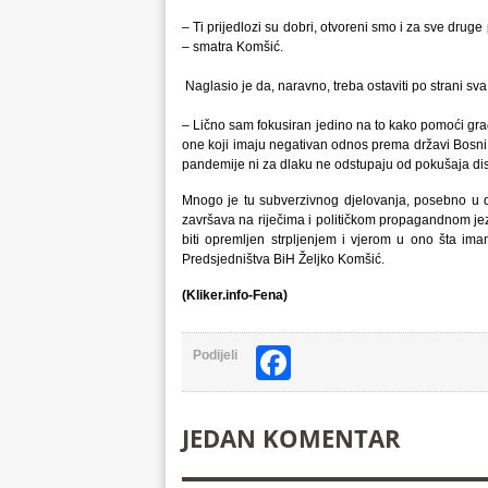
– Ti prijedlozi su dobri, otvoreni smo i za sve druge
– smatra Komšić.
Naglasio je da, naravno, treba ostaviti po strani sv
– Lično sam fokusiran jedino na to kako pomoći gra
one koji imaju negativan odnos prema državi Bosni 
pandemije ni za dlaku ne odstupaju od pokušaja dis
Mnogo je tu subverzivnog djelovanja, posebno u dn
završava na riječima i političkom propagandnom jez
biti opremljen strpljenjem i vjerom u ono šta im
Predsjedništva BiH Željko Komšić.
(Kliker.info-Fena)
Facebook
Podijeli
JEDAN KOMENTAR