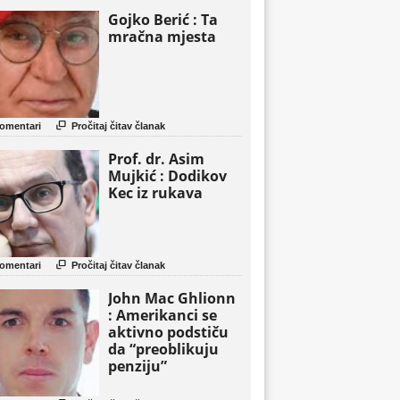
Gojko Berić : Ta
mračna mjesta

omentari
Pročitaj čitav članak
Prof. dr. Asim
Mujkić : Dodikov
Kec iz rukava

omentari
Pročitaj čitav članak
John Mac Ghlionn
: Amerikanci se
aktivno podstiču
da “preoblikuju
penziju”