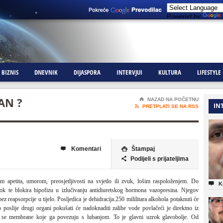
Powered by
BIZNIS
DNEVNIK
DIJASPORA
INTERVJUI
KULTURA
LIFESTYLE
AN ?
⌂
NAZAD NA POČETNU
IN

PRETPLATI SE NA RSS
Komentari
Štampaj


Podijeli s prijateljima

 apetita, umorom, preosjetljivosti na svjetlo ili zvuk, lošim raspoloženjem. Do

K
ok te blokira hipofizu u izlučivanju antidiuretskog hormona vazopresina. Njegov
 reapsorpcije u tijelo. Posljedica je dehidracija.250 mililitara alkohola potaknuti će
o poslije drugi organi pokušati će nadoknaditi zalihe vode povlačeći je direktno iz
se membrane koje ga povezuju s lubanjom. To je glavni uzrok glavobolje. Od