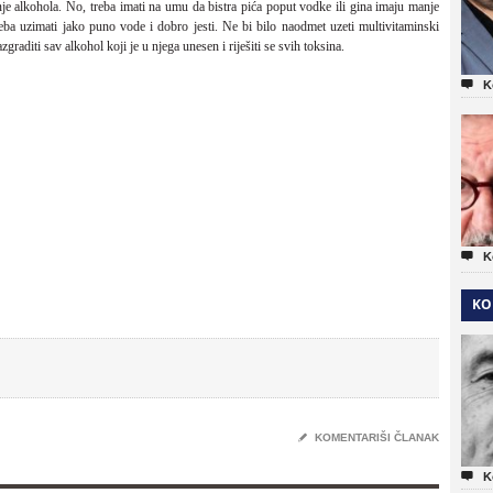
e alkohola. No, treba imati na umu da bistra pića poput vodke ili gina imaju manje
treba uzimati jako puno vode i dobro jesti. Ne bi bilo naodmet uzeti multivitaminski
azgraditi sav alkohol koji je u njega unesen i riješiti se svih toksina.

K

K
KO
✎
KOMENTARIŠI ČLANAK

K