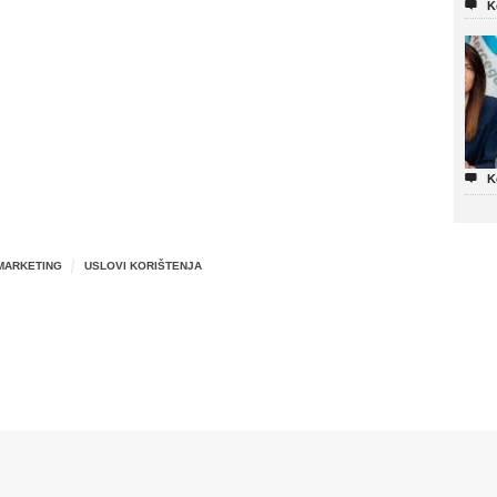

K

K
MARKETING
USLOVI KORIŠTENJA