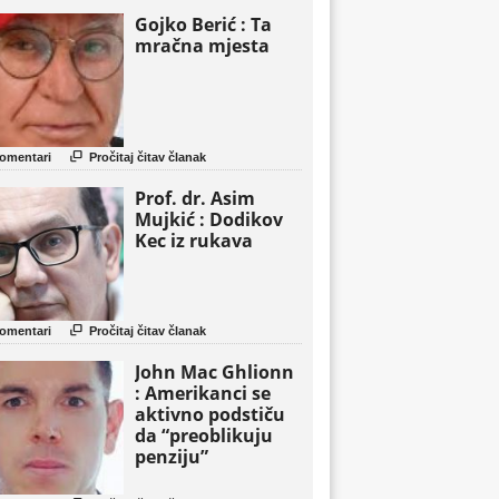
Gojko Berić : Ta
mračna mjesta

omentari
Pročitaj čitav članak
Prof. dr. Asim
Mujkić : Dodikov
Kec iz rukava

omentari
Pročitaj čitav članak
John Mac Ghlionn
: Amerikanci se
aktivno podstiču
da “preoblikuju
penziju”