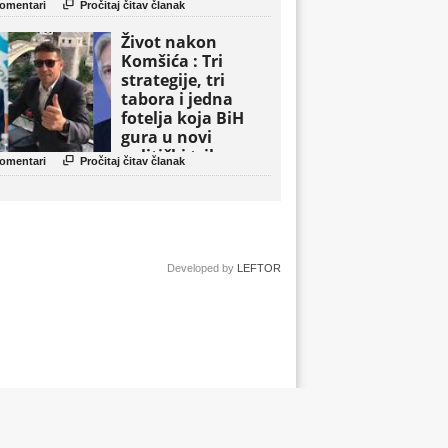

omentari
Pročitaj čitav članak
Život nakon
Komšića : Tri
strategije, tri
tabora i jedna
fotelja koja BiH
gura u novi
politički triler

omentari
Pročitaj čitav članak
Developed by
LEFTOR