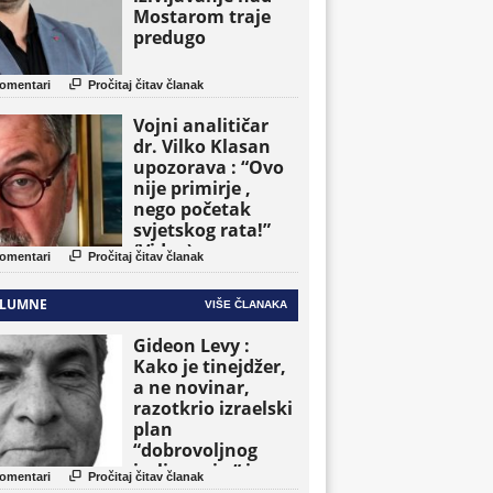
Mostarom traje
predugo

omentari
Pročitaj čitav članak
Vojni analitičar
dr. Vilko Klasan
upozorava : “Ovo
nije primirje ,
nego početak
svjetskog rata!”
(Video)

omentari
Pročitaj čitav članak
LUMNE
VIŠE ČLANAKA
Gideon Levy :
Kako je tinejdžer,
a ne novinar,
razotkrio izraelski
plan
“dobrovoljnog
iseljavanja ” iz

omentari
Pročitaj čitav članak
Gaze