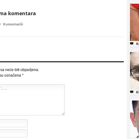
ema komentara

Komentariši

K
sa neće biti objavljena.
 su označena
*

K