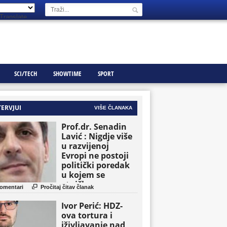
Translate
SCI/TECH
SHOWTIME
SPORT
TERVJUI
VIŠE ČLANAKA
Prof.dr. Senadin
Lavić : Nigdje više
u razvijenoj
Evropi ne postoji
politički poredak
u kojem se
etničke grupe

omentari
Pročitaj čitav članak
pojavljuju kao
osnovne političke
Ivor Perić: HDZ-
jedinice
ova tortura i
iživljavanje nad