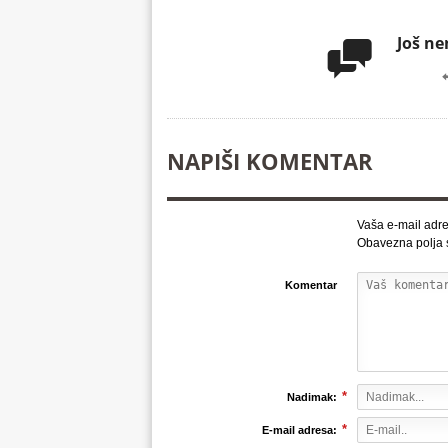
Još n

NAPIŠI KOMENTAR
Vaša e-mail adre
Obavezna polja
Komentar
*
Nadimak:
*
E-mail adresa: