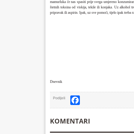
mamurluka će nas spasiti prije svega umjereno konzumiranj
štetnih toksina od viskija, tekile ili konjaka. Uz alkohol 
pripravak ili aspirin. Ipak, uz sve pomoći, tijelo ipak treba r
Dnevnik
Facebook
Podijeli
KOMENTARI