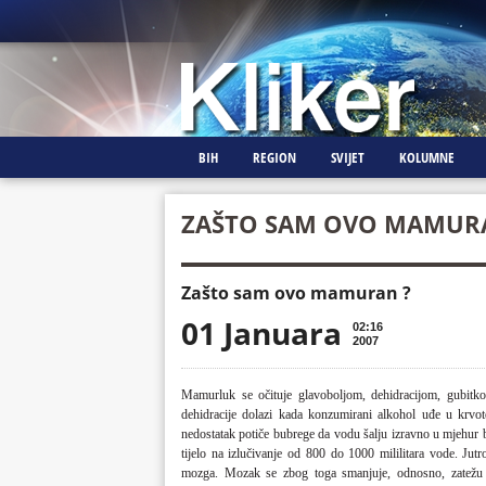
BIH
REGION
SVIJET
KOLUMNE
ZAŠTO SAM OVO MAMUR
Zašto sam ovo mamuran ?
01 Januara
02:16
2007
Mamurluk se očituje glavoboljom, dehidracijom, gubitkom
dehidracije dolazi kada konzumirani alkohol uđe u krvot
nedostatak potiče bubrege da vodu šalju izravno u mjehur bez
tijelo na izlučivanje od 800 do 1000 mililitara vode. Jutr
mozga. Mozak se zbog toga smanjuje, odnosno, zatežu 