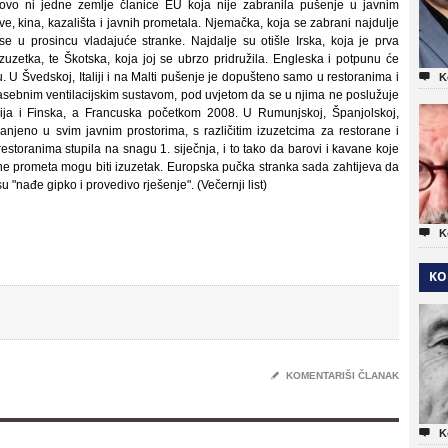
vo ni jedne zemlje članice EU koja nije zabranila pušenje u javnim
e, kina, kazališta i javnih prometala. Njemačka, koja se zabrani najdulje
se u prosincu vladajuće stranke. Najdalje su otišle Irska, koja je prva
uzetka, te Škotska, koja joj se ubrzo pridružila. Engleska i
potpunu će
. U Švedskoj, Italiji i na Malti pušenje je dopušteno samo u restoranima i

K
sebnim ventilacijskim sustavom, pod uvjetom da se u njima ne poslužuje
ija i Finska, a Francuska početkom 2008. U Rumunjskoj, Španjolskoj,
anjeno u svim javnim prostorima, s različitim izuzetcima za restorane i
estoranima stupila na snagu 1. siječnja, i to tako da barovi i kavane koje
e prometa mogu biti izuzetak. Europska pučka stranka sada zahtijeva da
nađe gipko i provedivo rješenje". (Večernji list)

K
KO
✎
KOMENTARIŠI ČLANAK

K