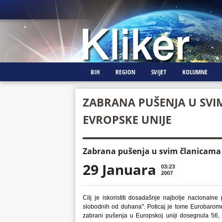
BIH
REGION
SVIJET
KOLUMNE
ZABRANA PUŠENJA U SVI
EVROPSKE UNIJE
Zabrana pušenja u svim članicama 
29 Januara
03:23
2007
Cilj je iskoristiti dosadašnje najbolje nacionalne
slobodnih od duhana". Poticaj je tome Eurobaromet
zabrani pušenja u Europskoj uniji dosegnula 56,