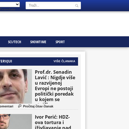
Translate
SCI/TECH
SHOWTIME
SPORT
TERVJUI
VIŠE ČLANAKA
Prof.dr. Senadin
Lavić : Nigdje više
u razvijenoj
Evropi ne postoji
politički poredak
u kojem se
etničke grupe

omentari
Pročitaj čitav članak
pojavljuju kao
osnovne političke
Ivor Perić: HDZ-
jedinice
ova tortura i
iživljavanje nad