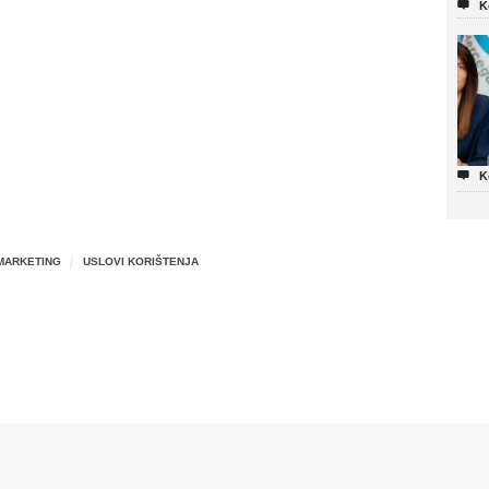

K

K
MARKETING
USLOVI KORIŠTENJA