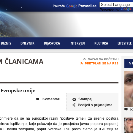
Powered by
BIZNIS
DNEVNIK
DIJASPORA
INTERVJUI
KULTURA
LIFESTYLE
M ČLANICAMA
⌂
NAZAD NA POČETNU
IN

PRETPLATI SE NA RSS
Evropske unije
Komentari
Štampaj


Podijeli s prijateljima


K
 primjere da se na europskoj razini "postave temelji za širenje postora
rovo ispitivanje, koje pokazuje da je prosječna javna potpora potpunoj
 a u nekim zemljama, poput Švedske, i 90 posto. Samo je u Austriji za