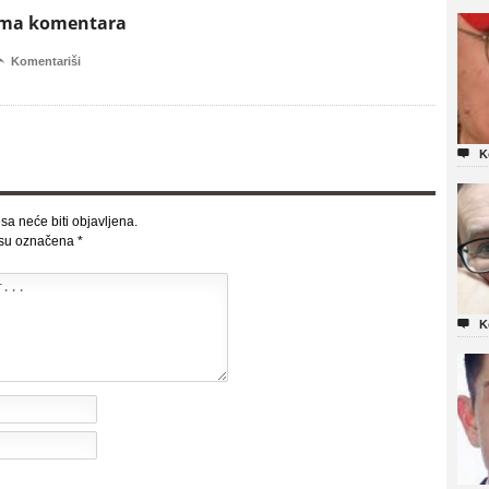
ema komentara

Komentariši

K
sa neće biti objavljena.
 su označena
*

K