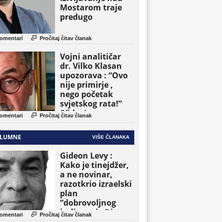
Mostarom traje
predugo

omentari
Pročitaj čitav članak
Vojni analitičar
dr. Vilko Klasan
upozorava : “Ovo
nije primirje ,
nego početak
svjetskog rata!”
(Video)

omentari
Pročitaj čitav članak
LUMNE
VIŠE ČLANAKA
Gideon Levy :
Kako je tinejdžer,
a ne novinar,
razotkrio izraelski
plan
“dobrovoljnog
iseljavanja ” iz

omentari
Pročitaj čitav članak
Gaze