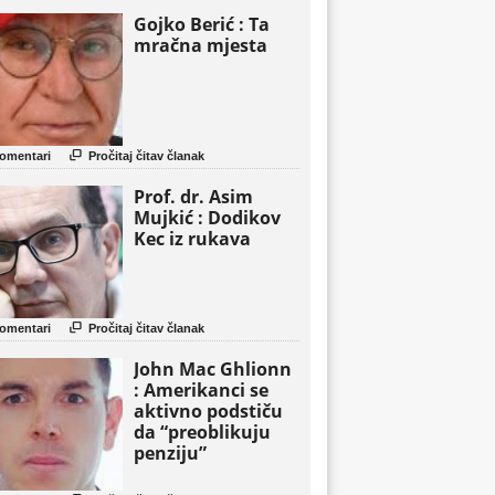
Gojko Berić : Ta
mračna mjesta

omentari
Pročitaj čitav članak
Prof. dr. Asim
Mujkić : Dodikov
Kec iz rukava

omentari
Pročitaj čitav članak
John Mac Ghlionn
: Amerikanci se
aktivno podstiču
da “preoblikuju
penziju”