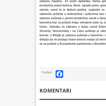
zabranu manjina 43 posto ispitanika. Nema goto
prostorima poput bolnica, škola, zgrada javne uprav
opirala, uvest će je tijekom godine, suglasile su 
zabranila pušenje u restoranima i pubovima bez iz
zabranu pušenja u javnim prostorima uvesti u lipnju
barovima koji za pušače imaju odvojene sobe sa za
hranu. Jednaku će zabranu u lipnju uvesti Eston
Sloveniji, Nizozemskoj i na Cipru pušenje je zabr
barove. U Belgiji je zabrana pušenja u barovima i r
dokažu da im prodaja hrane donosi manje od trećin
se za pušače u Europskome parlamentu u Bruxellesu "
Facebook
Podijeli
KOMENTARI