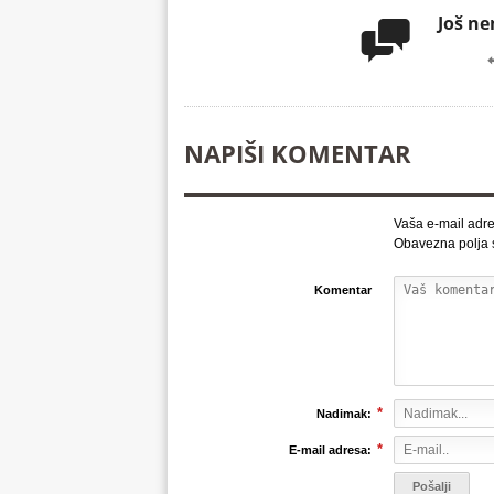
Još n

NAPIŠI KOMENTAR
Vaša e-mail adre
Obavezna polja
Komentar
*
Nadimak:
*
E-mail adresa: