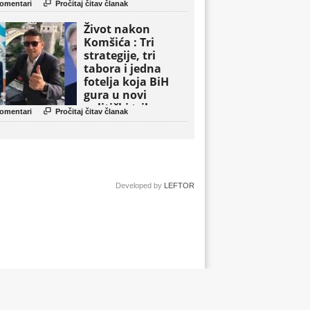

omentari
Pročitaj čitav članak
Život nakon
Komšića : Tri
strategije, tri
tabora i jedna
fotelja koja BiH
gura u novi
politički triler

omentari
Pročitaj čitav članak
Developed by
LEFTOR