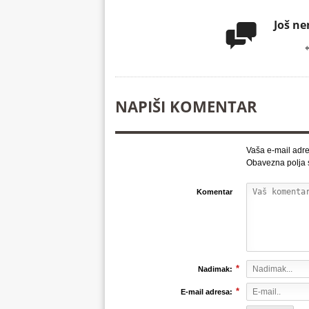
Još n

NAPIŠI KOMENTAR
Vaša e-mail adre
Obavezna polja
Komentar
*
Nadimak:
*
E-mail adresa: