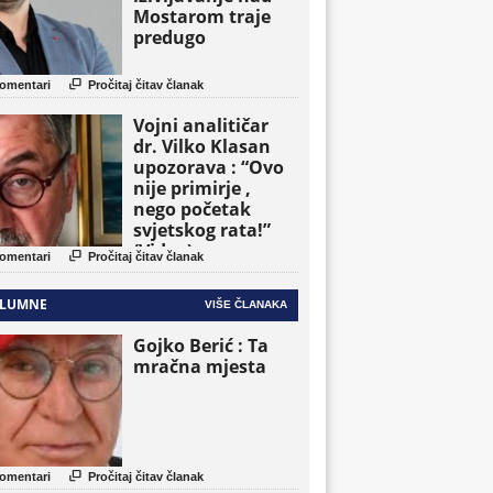
Mostarom traje
predugo

omentari
Pročitaj čitav članak
Vojni analitičar
dr. Vilko Klasan
upozorava : “Ovo
nije primirje ,
nego početak
svjetskog rata!”
(Video)

omentari
Pročitaj čitav članak
LUMNE
VIŠE ČLANAKA
Gojko Berić : Ta
mračna mjesta

omentari
Pročitaj čitav članak