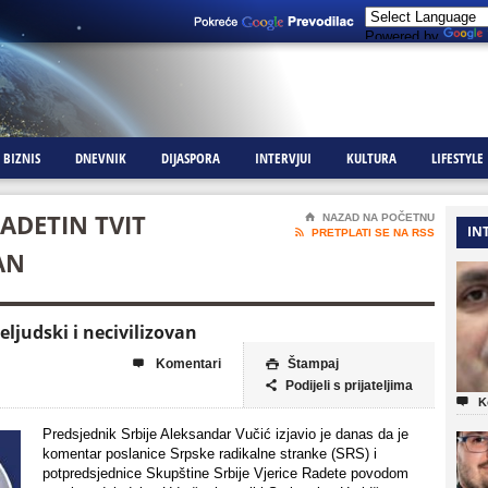
Powered by
BIZNIS
DNEVNIK
DIJASPORA
INTERVJUI
KULTURA
LIFESTYLE
ADETIN TVIT
⌂
NAZAD NA POČETNU
IN

PRETPLATI SE NA RSS
AN
eljudski i necivilizovan
Komentari
Štampaj


Podijeli s prijateljima


K
Predsjednik Srbije Aleksandar Vučić izjavio je danas da je
komentar poslanice Srpske radikalne stranke (SRS) i
potpredsjednice Skupštine Srbije Vjerice Radete povodom