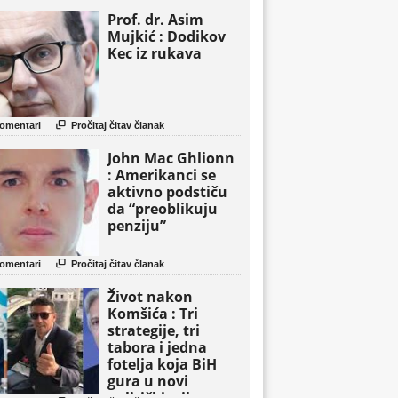
Prof. dr. Asim
Mujkić : Dodikov
Kec iz rukava

omentari
Pročitaj čitav članak
John Mac Ghlionn
: Amerikanci se
aktivno podstiču
da “preoblikuju
penziju”

omentari
Pročitaj čitav članak
Život nakon
Komšića : Tri
strategije, tri
tabora i jedna
fotelja koja BiH
gura u novi