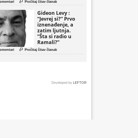
politički triler

omentari
Pročitaj čitav članak
Gideon Levy :
“Jevrej si?” Prvo
iznenađenje, a
zatim ljutnja.
“Šta si radio u
Ramali?”

omentari
Pročitaj čitav članak
Developed by
LEFTOR