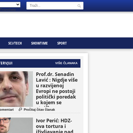
Translate
SCI/TECH
SHOWTIME
SPORT
TERVJUI
VIŠE ČLANAKA
Prof.dr. Senadin
Lavić : Nigdje više
u razvijenoj
Evropi ne postoji
politički poredak
u kojem se
etničke grupe

omentari
Pročitaj čitav članak
pojavljuju kao
osnovne političke
Ivor Perić: HDZ-
jedinice
ova tortura i
iživljavanje nad