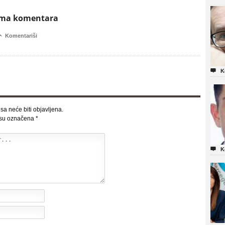
ema komentara

Komentariši

K
sa neće biti objavljena.
 su označena
*

K