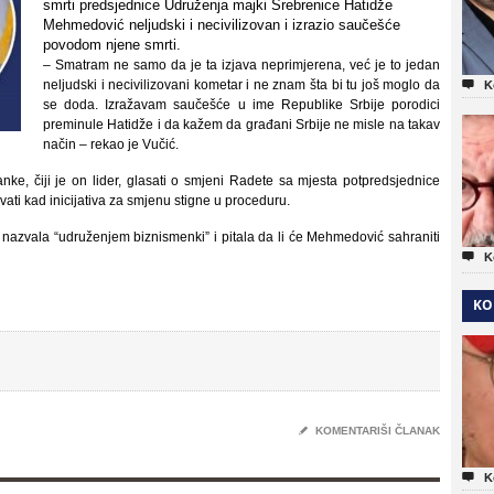
smrti predsjednice Udruženja majki Srebrenice Hatidže
Mehmedović neljudski i necivilizovan i izrazio saučešće
povodom njene smrti.
– Smatram ne samo da je ta izjava neprimjerena, već je to jedan
neljudski i necivilizovani kometar i ne znam šta bi tu još moglo da

K
se doda. Izražavam saučešće u ime Republike Srbije porodici
preminule Hatidže i da kažem da građani Srbije ne misle na takav
način – rekao je Vučić.
nke, čiji je on lider, glasati o smjeni Radete sa mjesta potpredsjednice
vati kad inicijativa za smjenu stigne u proceduru.
nazvala “udruženjem biznismenki” i pitala da li će Mehmedović sahraniti

K
KO
✎
KOMENTARIŠI ČLANAK

K