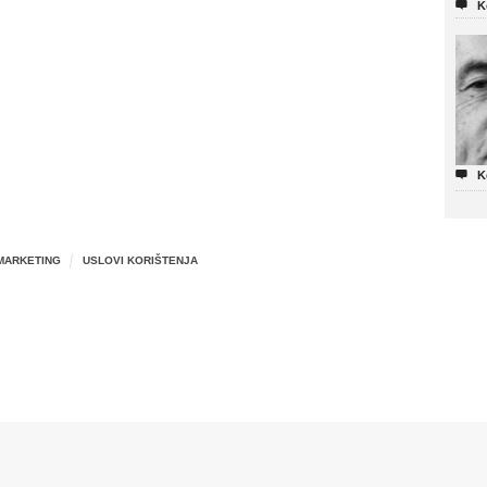

K

K
MARKETING
USLOVI KORIŠTENJA