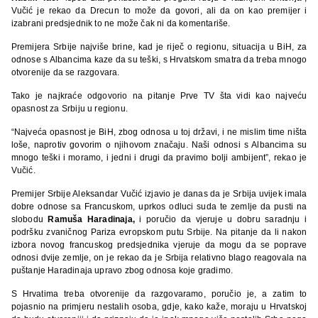
Vučić je rekao da Drecun to može da govori, ali da on kao premijer i
izabrani predsjednik to ne može čak ni da komentariše.
Premijera Srbije najviše brine, kad je riječ o regionu, situacija u BiH, za
odnose s Albancima kaze da su teški, s Hrvatskom smatra da treba mnogo
otvorenije da se razgovara.
Tako je najkraće odgovorio na pitanje Prve TV šta vidi kao najveću
opasnost za Srbiju u regionu.
“Najveća opasnost je BiH, zbog odnosa u toj državi, i ne mislim time ništa
loše, naprotiv govorim o njihovom značaju. Naši odnosi s Albancima su
mnogo teški i moramo, i jedni i drugi da pravimo bolji ambijent”, rekao je
Vučić.
Premijer Srbije Aleksandar Vučić izjavio je danas da je Srbija uvijek imala
dobre odnose sa Francuskom, uprkos odluci suda te zemlje da pusti na
slobodu
Ramuša Haradinaja,
i poručio da vjeruje u dobru saradnju i
podršku zvaničnog Pariza evropskom putu Srbije. Na pitanje da li nakon
izbora novog francuskog predsjednika vjeruje da mogu da se poprave
odnosi dvije zemlje, on je rekao da je Srbija relativno blago reagovala na
puštanje Haradinaja upravo zbog odnosa koje gradimo.
S Hrvatima treba otvorenije da razgovaramo, poručio je, a zatim to
pojasnio na primjeru nestalih osoba, gdje, kako kaže, moraju u Hrvatskoj