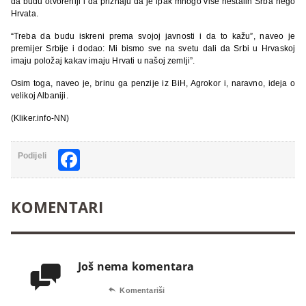
da budu otvoreniji i da priznaju da je ipak mnogo više nestalih Srba nego
Hrvata.
“Treba da budu iskreni prema svojoj javnosti i da to kažu”, naveo je
premijer Srbije i dodao: Mi bismo sve na svetu dali da Srbi u Hrvaskoj
imaju položaj kakav imaju Hrvati u našoj zemlji”.
Osim toga, naveo je, brinu ga penzije iz BiH, Agrokor i, naravno, ideja o
velikoj Albaniji.
(Kliker.info-NN)
Facebook
Podijeli
KOMENTARI
Još nema komentara


Komentariši