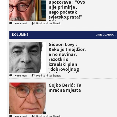
upozorava : “Ovo
nije primirje ,
nego početak
svjetskog rata!”
(Video)


Komentari
Pročitaj čitav članak
KOLUMNE
VIŠE ČLANAKA
Gideon Levy :
Kako je tinejdžer,
a ne novinar,
razotkrio
izraelski plan
“dobrovoljnog
iseljavanja ” iz


Komentari
Pročitaj čitav članak
Gaze
Gojko Berić : Ta
mračna mjesta


Komentari
Pročitaj čitav članak