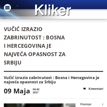
VUČIĆ IZRAZIO
ZABRINUTOST : BOSNA
I HERCEGOVINA JE
NAJVEĆA OPASNOST ZA
SRBIJU
Vučić izrazio zabrinutost : Bosna i Hercegovina je
najveća opasnost za Srbiju
09 Maja
Komentari

04:42
2017
Premijer i