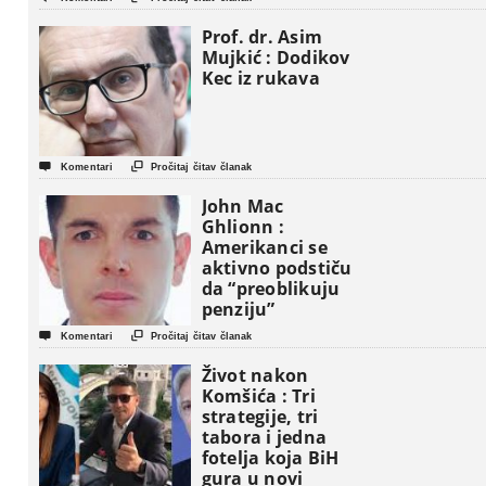
Prof. dr. Asim
Mujkić : Dodikov
Kec iz rukava


Komentari
Pročitaj čitav članak
John Mac
Ghlionn :
Amerikanci se
aktivno podstiču
da “preoblikuju
penziju”


Komentari
Pročitaj čitav članak
Život nakon
Komšića : Tri
strategije, tri
tabora i jedna
fotelja koja BiH
gura u novi