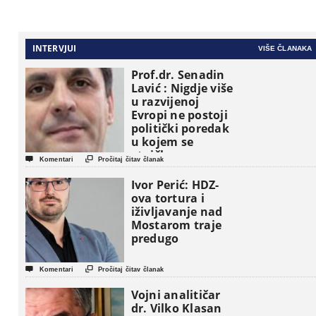
INTERVJUI
VIŠE ČLANAKA
Prof.dr. Senadin
Lavić : Nigdje više
u razvijenoj
Evropi ne postoji
politički poredak
u kojem se
etničke grupe


Komentari
Pročitaj čitav članak
pojavljuju kao
osnovne
Ivor Perić: HDZ-
političke jedinice
ova tortura i
iživljavanje nad
Mostarom traje
predugo


Komentari
Pročitaj čitav članak
Vojni analitičar
dr. Vilko Klasan