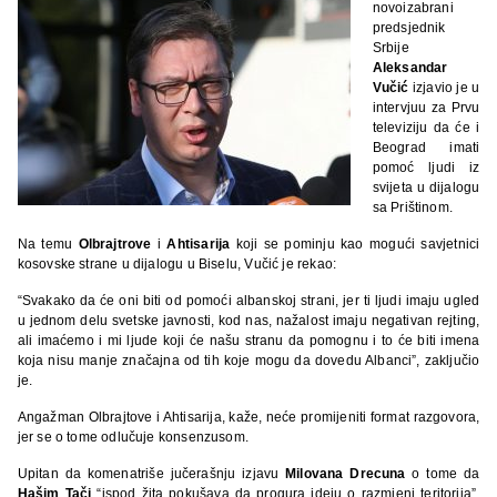
novoizabrani
predsjednik
Srbije
Aleksandar
Vučić
izjavio je u
intervjuu za Prvu
televiziju da će i
Beograd imati
pomoć ljudi iz
svijeta u dijalogu
sa Prištinom.
Na temu
Olbrajtrove
i
Ahtisarija
koji se pominju kao mogući savjetnici
kosovske strane u dijalogu u Biselu, Vučić je rekao:
“Svakako da će oni biti od pomoći albanskoj strani, jer ti ljudi imaju ugled
u jednom delu svetske javnosti, kod nas, nažalost imaju negativan rejting,
ali imaćemo i mi ljude koji će našu stranu da pomognu i to će biti imena
koja nisu manje značajna od tih koje mogu da dovedu Albanci”, zaključio
je.
Angažman Olbrajtove i Ahtisarija, kaže, neće promijeniti format razgovora,
jer se o tome odlučuje konsenzusom.
Upitan da komenatriše jučerašnju izjavu
Milovana Drecuna
o tome da
Hašim Tači
“ispod žita pokušava da progura ideju o razmjeni teritorija”,