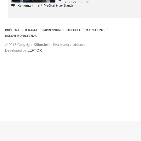
politički triler


Komentari
Pročitaj čitav članak
POČETNA
O NAMA
IMPRESSUM
KONTAKT
MARKETING
USLOVI KORIŠTENJA
© 2013 Copyright
Kliker.info
. Sva prava zadržana.
Developed by
LEFTOR