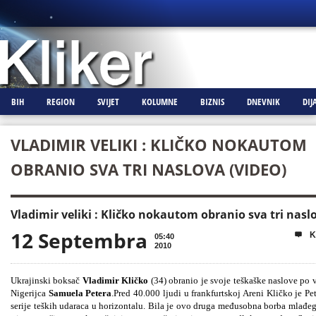
BIH
REGION
SVIJET
KOLUMNE
BIZNIS
DNEVNIK
DIJ
VLADIMIR VELIKI : KLIČKO NOKAUTOM
OBRANIO SVA TRI NASLOVA (VIDEO)
Vladimir veliki : Kličko nokautom obranio sva tri nasl
12 Septembra
K

05:40
2010
Ukrajinski boksač
Vladimir
Kličko
(34) obranio je svoje teškaške naslove po 
Nigerijca
Samuela
Petera
.Pred 40.000 ljudi u frankfurtskoj Areni Kličko je P
serije teških udaraca u horizontalu. Bila je ovo druga međusobna borba mlađeg 