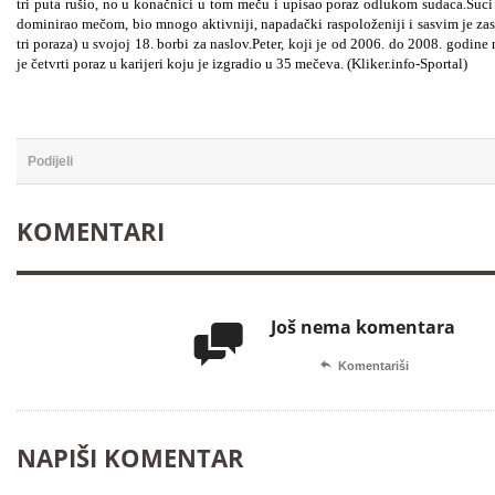
tri puta rušio, no u konačnici u tom meču i upisao poraz odlukom sudaca.Suci 
dominirao mečom, bio mnogo aktivniji, napadački raspoloženiji i sasvim je zasl
tri poraza) u svojoj 18. borbi za naslov.Peter, koji je od 2006. do 2008. godin
je četvrti poraz u karijeri koju je izgradio u 35 mečeva. (Kliker.info-Sportal)
Podijeli
KOMENTARI
Još nema komentara


Komentariši
NAPIŠI KOMENTAR