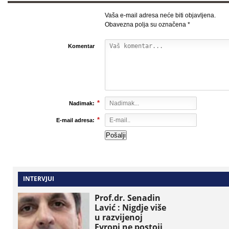
Vaša e-mail adresa neće biti objavljena.
Obavezna polja su označena
*
Komentar
*
Nadimak:
*
E-mail adresa:
INTERVJUI
Prof.dr. Senadin
Lavić : Nigdje više
u razvijenoj
Evropi ne postoji