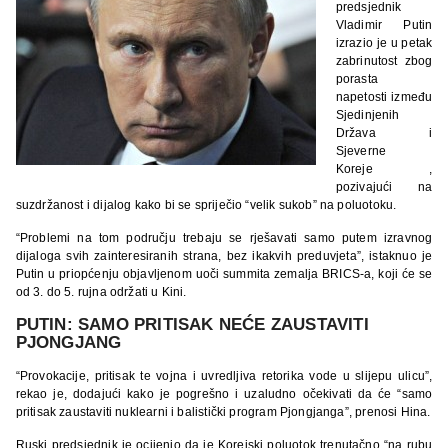
predsjednik
Vladimir Putin
izrazio je u petak
zabrinutost zbog
porasta
napetosti između
Sjedinjenih
Država i
Sjeverne
Koreje ,
pozivajući na
suzdržanost i dijalog kako bi se spriječio “velik sukob” na poluotoku.
“Problemi na tom području trebaju se rješavati samo putem izravnog
dijaloga svih zainteresiranih strana, bez ikakvih preduvjeta”, istaknuo je
Putin u priopćenju objavljenom uoči summita zemalja BRICS-a, koji će se
od 3. do 5. rujna održati u Kini.
PUTIN: SAMO PRITISAK NEĆE ZAUSTAVITI
PJONGJANG
“Provokacije, pritisak te vojna i uvredljiva retorika vode u slijepu ulicu”,
rekao je, dodajući kako je pogrešno i uzaludno očekivati da će “samo
pritisak zaustaviti nuklearni i balistički program Pjongjanga”, prenosi Hina.
Ruski predsjednik je ocijenio da je Korejski poluotok trenutačno “na rubu