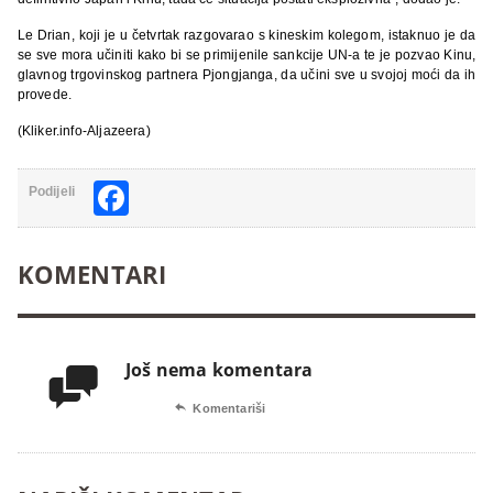
Le Drian, koji je u četvrtak razgovarao s kineskim kolegom, istaknuo je da
se sve mora učiniti kako bi se primijenile sankcije UN-a te je pozvao Kinu,
glavnog trgovinskog partnera Pjongjanga, da učini sve u svojoj moći da ih
provede.
(Kliker.info-Aljazeera)
Facebook
Podijeli
KOMENTARI
Još nema komentara


Komentariši