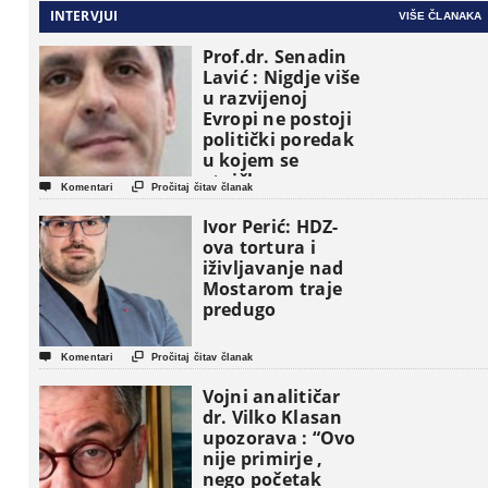
INTERVJUI
VIŠE ČLANAKA
Prof.dr. Senadin
Lavić : Nigdje više
u razvijenoj
Evropi ne postoji
politički poredak
u kojem se
etničke grupe


Komentari
Pročitaj čitav članak
pojavljuju kao
osnovne
Ivor Perić: HDZ-
političke jedinice
ova tortura i
iživljavanje nad
Mostarom traje
predugo


Komentari
Pročitaj čitav članak
Vojni analitičar
dr. Vilko Klasan
upozorava : “Ovo
nije primirje ,
nego početak