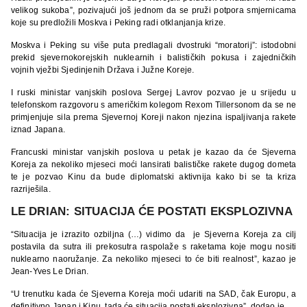
velikog sukoba”, pozivajući još jednom da se pruži potpora smjernicama
koje su predložili Moskva i Peking radi otklanjanja krize.
Moskva i Peking su više puta predlagali dvostruki “moratorij”: istodobni
prekid sjevernokorejskih nuklearnih i balističkih pokusa i zajedničkih
vojnih vježbi Sjedinjenih Država i Južne Koreje.
I ruski ministar vanjskih poslova Sergej Lavrov pozvao je u srijedu u
telefonskom razgovoru s američkim kolegom Rexom Tillersonom da se ne
primjenjuje sila prema Sjevernoj Koreji nakon njezina ispaljivanja rakete
iznad Japana.
Francuski ministar vanjskih poslova u petak je kazao da će Sjeverna
Koreja za nekoliko mjeseci moći lansirati balističke rakete dugog dometa
te je pozvao Kinu da bude diplomatski aktivnija kako bi se ta kriza
razriješila.
LE DRIAN: SITUACIJA ĆE POSTATI EKSPLOZIVNA
“Situacija je izrazito ozbiljna (…) vidimo da je Sjeverna Koreja za cilj
postavila da sutra ili prekosutra raspolaže s raketama koje mogu nositi
nuklearno naoružanje. Za nekoliko mjeseci to će biti realnost”, kazao je
Jean-Yves Le Drian.
“U trenutku kada će Sjeverna Koreja moći udariti na SAD, čak Europu, a
definitivno Japan i Kinu, tada će situacija postati eksplozivna”, dodao je.