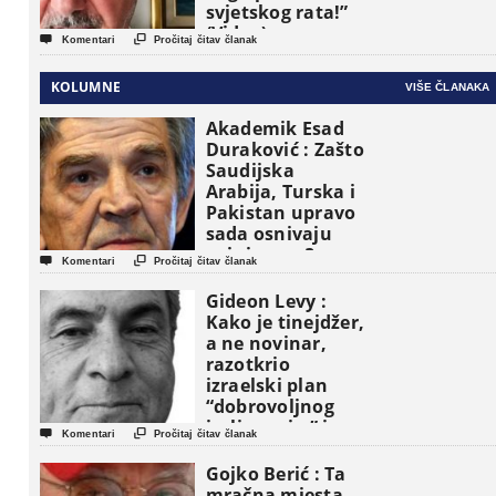
svjetskog rata!”
(Video)


Komentari
Pročitaj čitav članak
KOLUMNE
VIŠE ČLANAKA
Akademik Esad
Duraković : Zašto
Saudijska
Arabija, Turska i
Pakistan upravo
sada osnivaju
vojni savez?


Komentari
Pročitaj čitav članak
Gideon Levy :
Kako je tinejdžer,
a ne novinar,
razotkrio
izraelski plan
“dobrovoljnog
iseljavanja ” iz


Komentari
Pročitaj čitav članak
Gaze
Gojko Berić : Ta
mračna mjesta