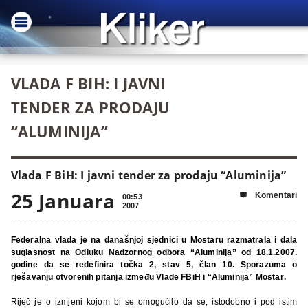
VLADA F BIH: I JAVNI
TENDER ZA PRODAJU
“ALUMINIJA”
Vlada F BiH: I javni tender za prodaju “Aluminija”
25 Januara
Komentari

00:53
2007
Federalna vlada je na današnjoj sjednici u Mostaru razmatrala i dala
suglasnost na Odluku Nadzornog odbora “Aluminija” od 18.1.2007.
godine da se redefinira točka 2, stav 5, član 10. Sporazuma o
rješavanju otvorenih pitanja između Vlade FBiH i “Aluminija” Mostar
.
Riječ je o izmjeni kojom bi se omogućilo da se, istodobno i pod istim