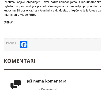
uvjetima, objavi objedinjeni
javni poziv kompanijama s međunarodnim
ugledom u proizvodnji i preradi aluminijuma za dostavljanje ponuda za
kupovinu 88 posto kapitala Aluminija d.d. Mostar, priopćeno je iz Ureda za
informiranje Vlade FBiH.
(FENA)
Facebook
Podijeli
KOMENTARI
Još nema komentara


Komentariši