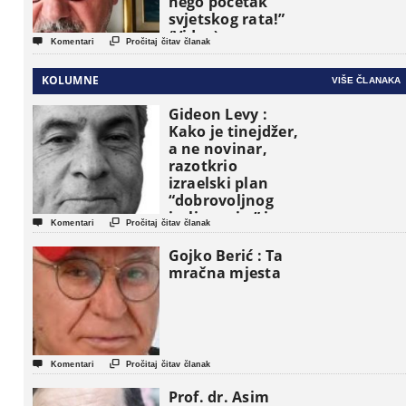
nego početak
svjetskog rata!”
(Video)


Komentari
Pročitaj čitav članak
KOLUMNE
VIŠE ČLANAKA
Gideon Levy :
Kako je tinejdžer,
a ne novinar,
razotkrio
izraelski plan
“dobrovoljnog
iseljavanja ” iz


Komentari
Pročitaj čitav članak
Gaze
Gojko Berić : Ta
mračna mjesta


Komentari
Pročitaj čitav članak
Prof. dr. Asim