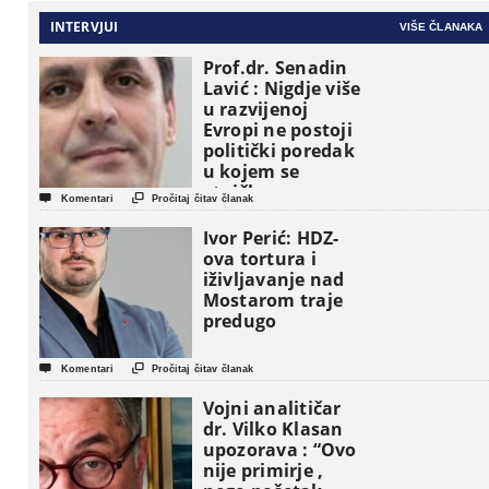
INTERVJUI
VIŠE ČLANAKA
Prof.dr. Senadin
Lavić : Nigdje više
u razvijenoj
Evropi ne postoji
politički poredak
u kojem se
etničke grupe


Komentari
Pročitaj čitav članak
pojavljuju kao
osnovne
Ivor Perić: HDZ-
političke jedinice
ova tortura i
iživljavanje nad
Mostarom traje
predugo


Komentari
Pročitaj čitav članak
Vojni analitičar
dr. Vilko Klasan
upozorava : “Ovo
nije primirje ,