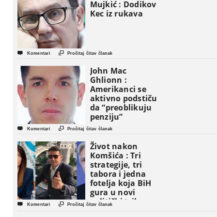
Mujkić : Dodikov
Kec iz rukava


Komentari
Pročitaj čitav članak
John Mac
Ghlionn :
Amerikanci se
aktivno podstiču
da “preoblikuju
penziju”


Komentari
Pročitaj čitav članak
Život nakon
Komšića : Tri
strategije, tri
tabora i jedna
fotelja koja BiH
gura u novi
politički triler


Komentari
Pročitaj čitav članak