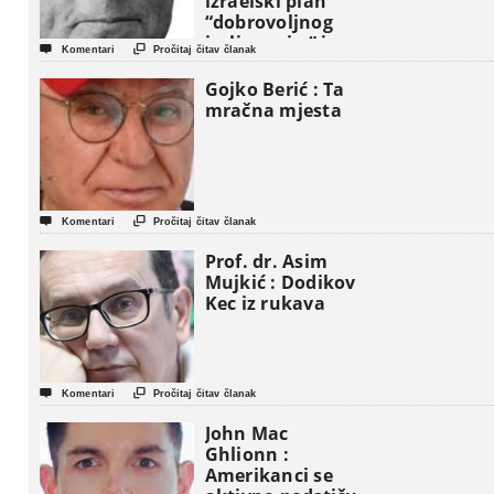
izraelski plan
“dobrovoljnog
iseljavanja ” iz


Komentari
Pročitaj čitav članak
Gaze
Gojko Berić : Ta
mračna mjesta


Komentari
Pročitaj čitav članak
Prof. dr. Asim
Mujkić : Dodikov
Kec iz rukava


Komentari
Pročitaj čitav članak
John Mac
Ghlionn :
Amerikanci se