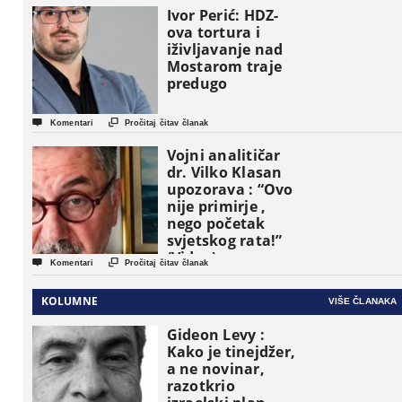
osnovne
Ivor Perić: HDZ-
političke jedinice
ova tortura i
iživljavanje nad
Mostarom traje
predugo


Komentari
Pročitaj čitav članak
Vojni analitičar
dr. Vilko Klasan
upozorava : “Ovo
nije primirje ,
nego početak
svjetskog rata!”
(Video)


Komentari
Pročitaj čitav članak
KOLUMNE
VIŠE ČLANAKA
Gideon Levy :
Kako je tinejdžer,
a ne novinar,
razotkrio