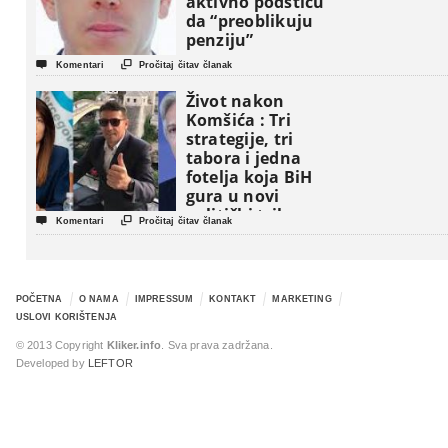
aktivno podstiču
da “preoblikuju
penziju”


Komentari
Pročitaj čitav članak
Život nakon
Komšića : Tri
strategije, tri
tabora i jedna
fotelja koja BiH
gura u novi
politički triler


Komentari
Pročitaj čitav članak
POČETNA
O NAMA
IMPRESSUM
KONTAKT
MARKETING
USLOVI KORIŠTENJA
© 2013 Copyright
Kliker.info
. Sva prava zadržana.
Developed by
LEFTOR