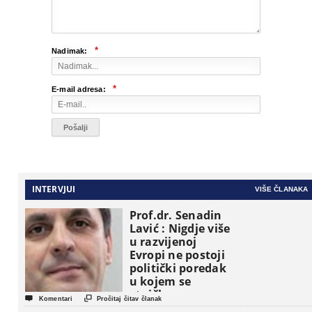
*
Nadimak:
*
E-mail adresa:
INTERVJUI
VIŠE ČLANAKA
Prof.dr. Senadin
Lavić : Nigdje više
u razvijenoj
Evropi ne postoji
politički poredak
u kojem se
etničke grupe


Komentari
Pročitaj čitav članak
pojavljuju kao