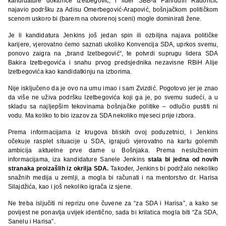
kandidature doktorice Izetbegović, i lider SBB-a Fahrudin Radončić
najavio podršku za Adisu Omerbegović-Arapović, bošnjačkom političkom
scenom uskoro bi (barem na otvorenoj sceni) mogle dominirati žene.
Je li kandidatura Jenkins još jedan spin ili ozbiljna najava političke
karijere, vjerovatno ćemo saznati ukoliko Konvencija SDA, uprkos svemu,
ponovo zaigra na „brand Izetbegović“, te potvrdi suprugu lidera SDA
Bakira Izetbegovića i snahu prvog predsjednika nezavisne RBiH Alije
Izetbegovića kao kandidatkinju na izborima.
Nije isključeno da je ovo na umu imao i sam Zvizdić. Pogotovo jer je znao
da više ne uživa podršku Izetbegovića koji ga je, po svemu sudeći, a u
skladu sa najljepšim tekovinama bošnjačke politike – odlučio pustiti ni
vodu. Ma koliko to bio izazov za SDA nekoliko mjeseci prije izbora.
Prema informacijama iz krugova bliskih ovoj poduzetnici, i Jenkins
očekuje rasplet situacije u SDA, igrajući vjerovatno na kartu golemih
ambicija aktuelne prve dame u Bošnjaka. Prema neslužbenim
informacijama, iza kandidature Sanele Jenkins
stala bi jedna
od novih
stranaka proizašlih iz
okrilja
SDA.
Također, Jenkins bi podržalo nekoliko
snažnih medija u zemlji, a mogla bi računati i na mentorstvo dr. Harisa
Silajdžića, kao i još nekoliko igrača iz sjene.
Ne treba isljučiti ni reprizu one čuvene za “za SDA i Harisa”, a kako se
povijest ne ponavlja uvijek identično, sada bi krilatica mogla biti “Za SDA,
Sanelu i Harisa”.