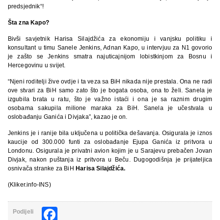
predsjednik“!
Šta zna Kapo?
Bivši savjetnik Harisa Silajdžića za ekonomiju i vanjsku politiku i
konsultant u timu Sanele Jenkins, Adnan Kapo, u intervjuu za N1 govorio
je zašto se Jenkins smatra najuticajnijom lobistkinjom za Bosnu i
Hercegovinu u svijet.
“Njeni roditelji žive ovdje i ta veza sa BiH nikada nije prestala. Ona ne radi
ove stvari za BiH samo zato što je bogata osoba, ona to želi. Sanela je
izgubila brata u ratu, što je važno istaći i ona je sa raznim drugim
osobama sakupila milione maraka za BiH. Sanela je učestvala u
oslobađanju Ganića i Divjaka”, kazao je on.
Jenkins je i ranije bila uključena u politička dešavanja. Osigurala je iznos
kaucije od 300.000 funti za oslobađanje Ejupa Ganića iz pritvora u
Londonu. Osigurala je privatni avion kojim je u Sarajevu prebačen Jovan
Divjak, nakon puštanja iz pritvora u Beču. Dugogodišnja je prijateljica
osnivača stranke za BiH
Harisa Silajdžića.
(Kliker.info-INS)
Facebook
Podijeli