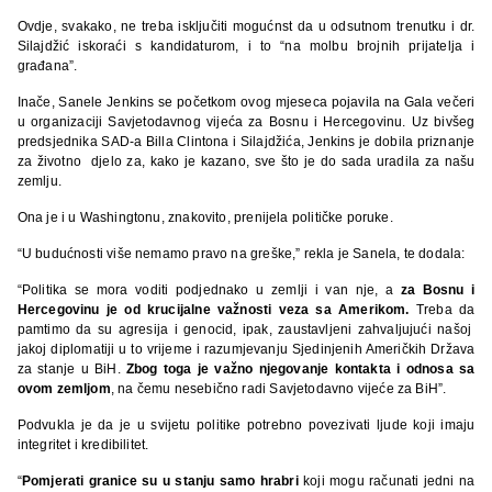
Ovdje, svakako, ne treba isključiti mogućnst da u odsutnom trenutku i dr.
Silajdžić iskoraći s kandidaturom, i to “na molbu brojnih prijatelja i
građana”.
Inače, Sanele Jenkins se početkom ovog mjeseca pojavila na Gala večeri
u organizaciji Savjetodavnog vijeća za Bosnu i Hercegovinu. Uz bivšeg
predsjednika SAD-a Billa Clintona i Silajdžića, Jenkins je dobila priznanje
za životno djelo za, kako je kazano, sve što je do sada uradila za našu
zemlju.
Ona je i u Washingtonu, znakovito, prenijela političke poruke.
“U budućnosti više nemamo pravo na greške,” rekla je Sanela, te dodala:
“Politika se mora voditi podjednako u zemlji i van nje, a
za Bosnu i
Hercegovinu je od krucijalne važnosti veza sa Amerikom.
Treba da
pamtimo da su agresija i genocid, ipak, zaustavljeni zahvaljujući našoj
jakoj diplomatiji u to vrijeme i razumjevanju Sjedinjenih Američkih Država
za stanje u BiH.
Zbog toga je važno njegovanje kontakta i odnosa sa
ovom zemljom
, na čemu nesebično radi Savjetodavno vijeće za BiH”.
Podvukla je da je u svijetu politike potrebno povezivati ljude koji imaju
integritet i kredibilitet.
“
Pomjerati granice su u stanju samo hrabri
koji mogu računati jedni na