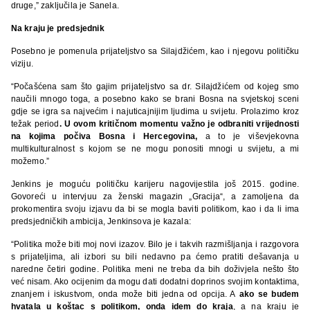
druge,” zaključila je Sanela.
Na kraju je predsjednik
Posebno je pomenula prijateljstvo sa Silajdžićem, kao i njegovu političku
viziju.
“Počašćena sam što gajim prijateljstvo sa dr. Silajdžićem od kojeg smo
naučili mnogo toga, a posebno kako se brani Bosna na svjetskoj sceni
gdje se igra sa najvećim i najuticajnijim ljudima u svijetu. Prolazimo kroz
težak period
. U ovom kritičnom momentu važno je odbraniti vrijednosti
na kojima počiva Bosna i Hercegovina,
a to je viševjekovna
multikulturalnost s kojom se ne mogu ponositi mnogi u svijetu, a mi
možemo.”
Jenkins je moguću političku karijeru nagovijestila još 2015. godine.
Govoreći u intervjuu za ženski magazin „Gracija“, a zamoljena da
prokomentira svoju izjavu da bi se mogla baviti politikom, kao i da li ima
predsjedničkih ambicija, Jenkinsova je kazala:
“Politika može biti moj novi izazov. Bilo je i takvih razmišljanja i razgovora
s prijateljima, ali izbori su bili nedavno pa ćemo pratiti dešavanja u
naredne četiri godine. Politika meni ne treba da bih doživjela nešto što
već nisam. Ako ocijenim da mogu dati dodatni doprinos svojim kontaktima,
znanjem i iskustvom, onda može biti jedna od opcija. A
ako se budem
hvatala u koštac s politikom, onda idem do kraja
, a na kraju je