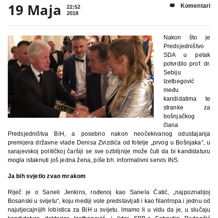
19 Maja
Komentari

22:52
2018
Nakon što je
Predsjedništvo
SDA u petak
potvrdilo prof. dr.
Sebiju
Izetbegović
među
kandidatima te
stranke za
bošnjačkog
člana
Predsjedništva BiH, a posebno nakon neočekivanog odustajanja
premijera državne vlade Denisa Zvizdića od fotelje „prvog u Bošnjaka“, u
sarajevskoj političkoj čaršiji se sve ozbiljnije može čuti da bi kandidaturu
mogla istaknuti još jedna žena, piše bh. informativni servis INS.
Ja bih svjetlo zvao mrakom
Riječ je o Saneli Jenkins, rođenoj kao Sanela Ćatić, „najpoznatijoj
Bosanski u svijetu“, koju mediji vole predstavljati i kao filantropa i jednu od
najutjecajnijih lobistica za BiH u svijetu. Imamo li u vidu da je, u slučaju