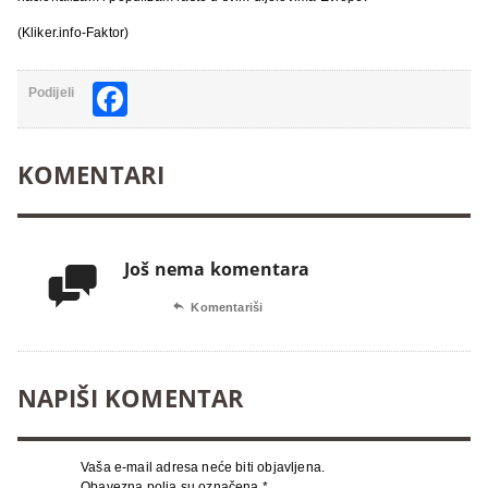
(Kliker.info-Faktor)
Facebook
Podijeli
KOMENTARI
Još nema komentara


Komentariši
NAPIŠI KOMENTAR
Vaša e-mail adresa neće biti objavljena.
Obavezna polja su označena
*