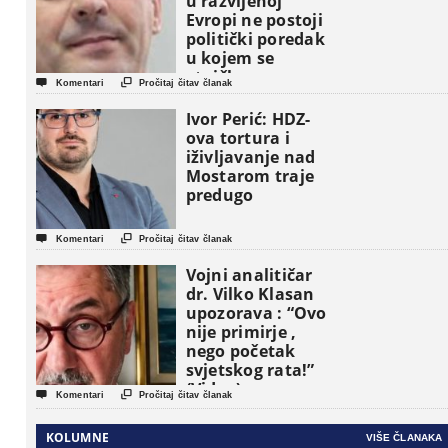
u razvijenoj
Evropi ne postoji
politički poredak
u kojem se
etničke grupe


Komentari
Pročitaj čitav članak
pojavljuju kao
osnovne
Ivor Perić: HDZ-
političke jedinice
ova tortura i
iživljavanje nad
Mostarom traje
predugo


Komentari
Pročitaj čitav članak
Vojni analitičar
dr. Vilko Klasan
upozorava : “Ovo
nije primirje ,
nego početak
svjetskog rata!”
(Video)


Komentari
Pročitaj čitav članak
KOLUMNE
VIŠE ČLANAKA