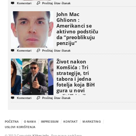


Komentari
Pročitaj čitav članak
John Mac
Ghlionn :
Amerikanci se
aktivno podstiču
da “preoblikuju
penziju”


Komentari
Pročitaj čitav članak
Život nakon
Komšića : Tri
strategije, tri
tabora i jedna
fotelja koja BiH
gura u novi
politički triler


Komentari
Pročitaj čitav članak
POČETNA
O NAMA
IMPRESSUM
KONTAKT
MARKETING
USLOVI KORIŠTENJA
© 2013 Copyright
Kliker.info
. Sva prava zadržana.