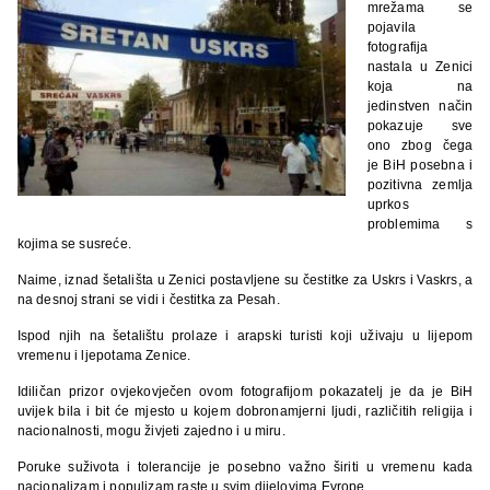
mrežama se
pojavila
fotografija
nastala u Zenici
koja na
jedinstven način
pokazuje sve
ono zbog čega
je BiH posebna i
pozitivna zemlja
uprkos
problemima s
kojima se susreće.
Naime, iznad šetališta u Zenici postavljene su čestitke za Uskrs i Vaskrs, a
na desnoj strani se vidi i čestitka za Pesah.
Ispod njih na šetalištu prolaze i arapski turisti koji uživaju u lijepom
vremenu i ljepotama Zenice.
Idiličan prizor ovjekovječen ovom fotografijom pokazatelj je da je BiH
uvijek bila i bit će mjesto u kojem dobronamjerni ljudi, različitih religija i
nacionalnosti, mogu živjeti zajedno i u miru.
Poruke suživota i tolerancije je posebno važno širiti u vremenu kada
nacionalizam i populizam raste u svim dijelovima Evrope.