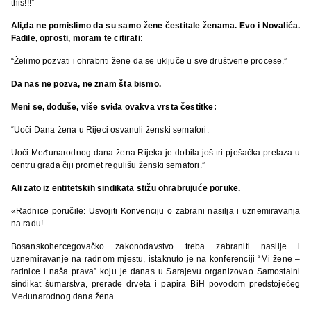
this!!!”
Ali,da ne pomislimo da su samo žene čestitale ženama. Evo i Novalića.
Fadile, oprosti, moram te citirati:
“Želimo pozvati i ohrabriti žene da se uključe u sve društvene procese.”
Da nas ne pozva, ne znam šta bismo.
Meni se, doduše, više sviđa ovakva vrsta čestitke:
“Uoči Dana žena u Rijeci osvanuli ženski semafori.
Uoči Međunarodnog dana žena Rijeka je dobila još tri pješačka prelaza u
centru grada čiji promet regulišu ženski semafori.”
Ali zato iz entitetskih sindikata stižu ohrabrujuće poruke.
«Radnice poručile: Usvojiti Konvenciju o zabrani nasilja i uznemiravanja
na radu!
Bosanskohercegovačko zakonodavstvo treba zabraniti nasilje i
uznemiravanje na radnom mjestu, istaknuto je na konferenciji “Mi žene –
radnice i naša prava” koju je danas u Sarajevu organizovao Samostalni
sindikat šumarstva, prerade drveta i papira BiH povodom predstojećeg
Međunarodnog dana žena.