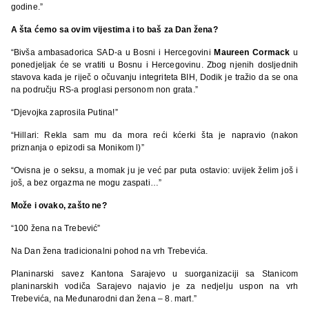
godine.”
A šta ćemo sa ovim vijestima i to baš za Dan žena?
“Bivša ambasadorica SAD-a u Bosni i Hercegovini
Maureen Cormack
u
ponedjeljak će se vratiti u Bosnu i Hercegovinu. Zbog njenih dosljednih
stavova kada je riječ o očuvanju integriteta BIH, Dodik je tražio da se ona
na području RS-a proglasi personom non grata.”
“Djevojka zaprosila Putina!”
“Hillari: Rekla sam mu da mora reći kćerki šta je napravio (nakon
priznanja o epizodi sa Monikom l)”
“Ovisna je o seksu, a momak ju je već par puta ostavio: uvijek želim još i
još, a bez orgazma ne mogu zaspati…”
Može i ovako, zašto ne?
“100 žena na Trebević”
Na Dan žena tradicionalni pohod na vrh Trebevića.
Planinarski savez Kantona Sarajevo u suorganizaciji sa Stanicom
planinarskih vodiča Sarajevo najavio je za nedjelju uspon na vrh
Trebevića, na Međunarodni dan žena – 8. mart.”