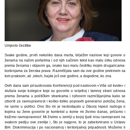
Umjesto čestitke
Svake godine, prvih nekoliko dana marta, bilježim naslove koji govore o
ženama na našim portalima i od njih sačinim tekst kao malu sliku odnosa
prema ženama i objavim ga, onako kao malu čestitku mojim drugaricama-
borkinjama za ženska prava. Razmišljala sam da ove godine prekinem sa
tom praksom, ali ,rekoh, hajde još ove godine, a dogodine, ko zna.
Ovih dana sam prisustvovala Konferenciji pod naslovom «Više od kvote» i
slušala svoje kolegice koje su govorile o svijetloj i tamnoj strani odnosa
prema ženama u političkim strankama i njihovim razmišljanjima kako se
izboriti za ravnopravnost i koliko-toliko popraviti generalno položaj žena,
ne samo u politici. Ono što mi je nedostajalo u čitavoj lepezi razloga o
kojima su žene govorile je kontekst u kome mi živimo danas, pričamo i
tražimo ravnopravnost: Mi živimo u zemlji u kojoj ljudi nisu ravnopravni na
svakom pedlju ove zemlje i, što je najgore, to je zabetonirano u Ustavu
BiH. Diskriminacija i po nacionalnoj i teritorijalnoj pripadnosti. Možemo li