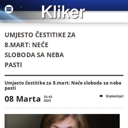
UMJESTO ČESTITIKE ZA
8.MART: NEĆE
SLOBODA SA NEBA
PASTI
Umjesto čestitike za 8.mart: Neće sloboda sa neba
pasti
08 Marta
Komentari

15:43
2020