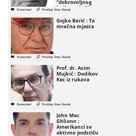
“dobrovoljnog
iseljavanja ” iz


Komentari
Pročitaj čitav članak
Gaze
Gojko Berić : Ta
mračna mjesta


Komentari
Pročitaj čitav članak
Prof. dr. Asim
Mujkić : Dodikov
Kec iz rukava


Komentari
Pročitaj čitav članak
John Mac
Ghlionn :
Amerikanci se
aktivno podstiču