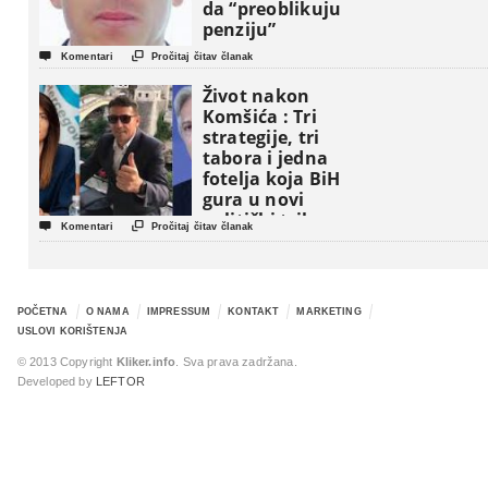
da “preoblikuju
penziju”


Komentari
Pročitaj čitav članak
Život nakon
Komšića : Tri
strategije, tri
tabora i jedna
fotelja koja BiH
gura u novi
politički triler


Komentari
Pročitaj čitav članak
POČETNA
O NAMA
IMPRESSUM
KONTAKT
MARKETING
USLOVI KORIŠTENJA
© 2013 Copyright
Kliker.info
. Sva prava zadržana.
Developed by
LEFTOR