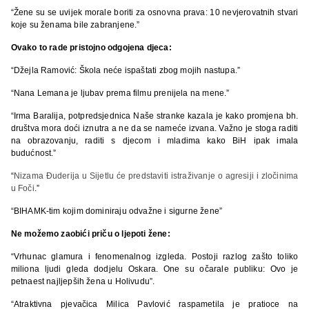
“Žene su se uvijek morale boriti za osnovna prava: 10 nevjerovatnih stvari
koje su ženama bile zabranjene.”
Ovako to rade pristojno odgojena djeca:
“Džejla Ramović: Škola neće ispaštati zbog mojih nastupa.”
“Nana Lemana je ljubav prema filmu prenijela na mene.”
“Irma Baralija, potpredsjednica Naše stranke kazala je kako promjena bh.
društva mora doći iznutra a ne da se nameće izvana. Važno je stoga raditi
na obrazovanju, raditi s djecom i mladima kako BiH ipak imala
budućnost.”
“
Nizama Đuderija u Sijetlu će predstaviti istraživanje o agresiji i zločinima
u Foči
.”
“BIHAMK-tim kojim dominiraju odvažne i sigurne žene”
Ne možemo zaobići priču o ljepoti žene:
“Vrhunac glamura i fenomenalnog izgleda. Postoji razlog zašto toliko
miliona ljudi gleda dodjelu Oskara. One su očarale publiku: Ovo je
petnaest najljepših žena u Holivudu”.
“Atraktivna pjevačica Milica Pavlović raspametila je pratioce na