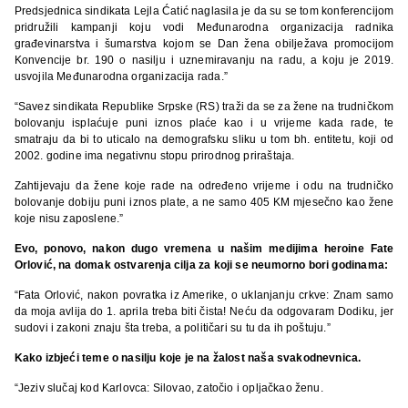
Predsjednica sindikata Lejla Ćatić naglasila je da su se tom konferencijom
pridružili kampanji koju vodi Međunarodna organizacija radnika
građevinarstva i šumarstva kojom se Dan žena obilježava promocijom
Konvencije br. 190 o nasilju i uznemiravanju na radu, a koju je 2019.
usvojila Međunarodna organizacija rada.”
“Savez sindikata Republike Srpske (RS) traži da se za žene na trudničkom
bolovanju isplaćuje puni iznos plaće kao i u vrijeme kada rade, te
smatraju da bi to uticalo na demografsku sliku u tom bh. entitetu, koji od
2002. godine ima negativnu stopu prirodnog priraštaja.
Zahtijevaju da žene koje rade na određeno vrijeme i odu na trudničko
bolovanje dobiju puni iznos plate, a ne samo 405 KM mjesečno kao žene
koje nisu zaposlene.”
Evo, ponovo, nakon dugo vremena u našim medijima heroine Fate
Orlović, na domak ostvarenja cilja za koji se neumorno bori godinama:
“Fata Orlović, nakon povratka iz Amerike, o uklanjanju crkve: Znam samo
da moja avlija do 1. aprila treba biti čista! Neću da odgovaram Dodiku, jer
sudovi i zakoni znaju šta treba, a političari su tu da ih poštuju.”
Kako izbjeći teme o nasilju koje je na žalost naša svakodnevnica.
“Jeziv slučaj kod Karlovca: Silovao, zatočio i opljačkao ženu.