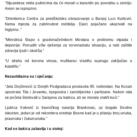
“Stjuardesa rekla putnicima da će morati u karantin po povratku u zemlju:
Avion se ispraznio.
“Direktorica Centra za predškolsko obrazovanje u Banjoj Luci Kurtović:
Nema mjesta za zabrinutost roditelja. Djeci pojačano ukazivati na
higijenu .”
“Ministrica Đapo s gradonačelnikom Mostara o problemu otpada i
deponije: Ponudili više rješenja za novonastalu situaciju, a radi zaštite
zdravlja ljudi i okoliša.”
“U strahu od korona virusa, muškarac vlastitu suprugu zaključao u
kupatilu.”
Nezaobilazna su i sjećanja:
“Jela Dojčinović iz Donjih Podgradaca proslavila 95. rođendan. Na Kozari
upoznala Tita i Jovanku, njegovala i zarobljenike i partizane. Nakon rata
se počela školovati u Sarajevu za babicu, ali se morala vratiti kući.”
Ljubica Vuković iz travničkog naselja Brankovac, uz bogato životno
iskustvo, jedan je od rekordera srednje Bosne kad je u pitanju broj unuka,
praunuka i čukununuka.”
Kad se bakica zabavlja i u stotoj: