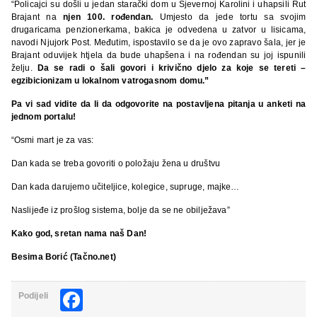
“Policajci su došli u jedan starački dom u Sjevernoj Karolini i uhapsili Rut
Brajant na
njen 100. rođendan.
Umjesto da jede tortu sa svojim
drugaricama penzionerkama, bakica je odvedena u zatvor u lisicama,
navodi Njujork Post. Međutim, ispostavilo se da je ovo zapravo šala, jer je
Brajant oduvijek htjela da bude uhapšena i na rođendan su joj ispunili
želju.
Da se radi o šali govori i krivično djelo za koje se tereti –
egzibicionizam u lokalnom vatrogasnom domu.”
Pa vi sad vidite da li da odgovorite na postavljena pitanja u anketi na
jednom portalu!
“Osmi mart je za vas:
Dan kada se treba govoriti o položaju žena u društvu
Dan kada darujemo učiteljice, kolegice, supruge, majke…
Naslijeđe iz prošlog sistema, bolje da se ne obilježava”
Kako god, sretan nama naš Dan!
Besima Borić (Tačno.net)
Facebook
Podijeli