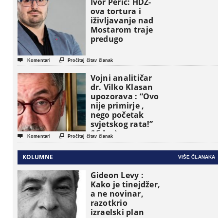
osnovne
Ivor Perić: HDZ-
političke jedinice
ova tortura i
iživljavanje nad
Mostarom traje
predugo


Komentari
Pročitaj čitav članak
Vojni analitičar
dr. Vilko Klasan
upozorava : “Ovo
nije primirje ,
nego početak
svjetskog rata!”
(Video)


Komentari
Pročitaj čitav članak
KOLUMNE
VIŠE ČLANAKA
Gideon Levy :
Kako je tinejdžer,
a ne novinar,
razotkrio
izraelski plan