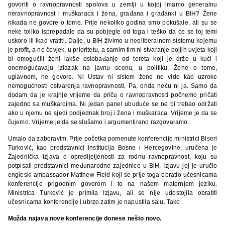
govoriti o ravnopravnosti spolova u zemlji u kojoj imamo generalnu
neravnopravnost i muškaraca i žena, građana i građanki u BIH? Žene
nikada ne govore o tome. Prije nekoliko godina smo pokušale, ali su se
neke toliko isprepadale da su pobjegle od toga i teško da će se toj temi
uskoro ili ikad vratiti. Dalje, u BiH živimo u neoliberalnom sistemu kojemu
je profit, a ne čovjek, u prioritetu, a samim tim ni stvaranje boljih uvjeta koji
bi omogućili ženi lakše oslobađanje od tereta koji je drže u kući i
onemogućavaju izlazak na javnu scenu, u politiku. Žene o tome,
uglavnom, ne govore. Ni Ustav ni sistem žene ne vide kao uzroke
nemogućnosti ostvarenja ravnopravnosti. Pa, onda neću ni ja. Samo da
dodam da je krajnje vrijeme da priču o ravnopravnosti počnemo pričati
zajedno sa muškarcima. Ni jedan panel ubuduće se ne bi trebao održati
ako u njemu ne sjedi podjednak broj i žena i muškaraca. Vrijeme je da se
čujemo. Vrijeme je da se slušamo i argumentirano razgovaramo.
Umalo da zaboravim. Prije početka pomenute konferencije ministrici Biseri
Turković, kao predstavnici institucija Bosne i Hercegovine, uručena je
Zajednička izjava o opredijeljenosti za rodnu ravnopravnost, koju su
potpisali predstavnici međunarodne zajednice u BiH. Izjavu joj je uručio
engleski ambassador Matthew Field koji se prije toga obratio učesnicama
konferencije prigodnim govorom i to na našem maternjem jeziku.
Ministrica Turković je primila Izjavu, ali se nije udostojila obratiti
učesnicama konferencije i ubrzo zatim je napustila salu. Tako.
Možda najava nove konferencije donese nešto novo.