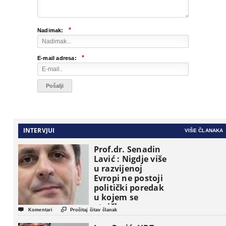
*
Nadimak:
*
E-mail adresa:
INTERVJUI
VIŠE ČLANAKA
Prof.dr. Senadin
Lavić : Nigdje više
u razvijenoj
Evropi ne postoji
politički poredak
u kojem se
etničke grupe


Komentari
Pročitaj čitav članak
pojavljuju kao