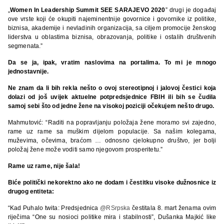
„
Women In Leadership Summit SEE SARAJEVO 2020
” drugi je događaj
ove vrste koji će okupiti najeminentnije govornice i govornike iz politike,
biznisa, akademije i nevladinih organizacija, sa ciljem promocije ženskog
liderstva u oblastima biznisa, obrazovanja, politike i ostalih društvenih
segmenata.”
Da se ja, ipak, vratim naslovima na portalima. To mi je mnogo
jednostavnije.
Ne znam da li bih rekla nešto o ovoj stereotipnoj i jalovoj čestici koja
dolazi od još uvijek aktuelne potpredsjednice FBIH ili bih se čudila
samoj sebi što od jedne žene na visokoj poziciji očekujem nešto drugo.
Mahmutović: “Raditi na popravljanju položaja žene moramo svi zajedno,
rame uz rame sa muškim dijelom populacije. Sa našim kolegama,
muževima, očevima, braćom … odnosno cjelokupno društvo, jer bolji
položaj žene može voditi samo njegovom prosperitetu.”
Rame uz rame, nije šala!
Biće politički nekorektno ako ne dodam i čestitku visoke dužnosnice iz
drugog entiteta:
“Kad Puhalo twita: Predsjednica
@RSrpska
čestitala 8. mart ženama ovim
riječima “One su nosioci politike mira i stabilnosti”, Dušanka Majkić like