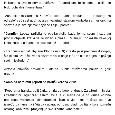
Instagramu svojim novim golišavom fotografijom, te je odmah uslijedilo
brdo pohvalnih komentara.”
“Australijanka Samanta X, bivša escort dama, prisutna je u industriji “za
odrasle” već šest godina, a zahvaljujući stalnom kontaktu sa muškarcima
spoznala je sve njihove najveće želje i porive.”
“Jennifer Lopez
zadivila je obožavatelje kada je na svom Instagram
profilu objavila kratki selfie video s plaže u Miamiju i pokazala kako joj
tijelo izgleda u kupaćem kostimu u 51. godini.”
«Francuski model Thylane Blondeau (19) izrasla je u predivnu djevojku,
što je bilo i za očekivati s obzirom na to da je još kao dijete plijenila pažnju
svojim izgledom.”
«Prsata plavuša provocira: Fatalna Sunita stražarima pokazuje gole
grudi.»
Samo da nam ovu ljepotu ne naruši korona virus!
“Popularna iranska političarka umrla od korona virusa: Zaraženi i ministar
i zastupnici…Agencija Tasnim javila je 2. marta da je od virusa korona
preminuo Mohamad Mirmohamadi, član savjeta koji rješava sporove
između parlamenta i Vijeća čuvara, odnosno vladinog tijela koje, između
ostalog, analizira i procjenjuje sve izborne kandidate.”