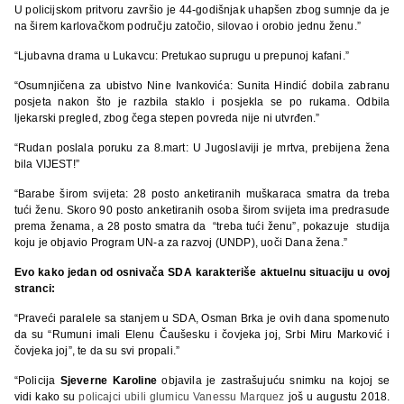
U policijskom pritvoru završio je 44-godišnjak uhapšen zbog sumnje da je
na širem karlovačkom području zatočio, silovao i orobio jednu ženu.”
“Ljubavna drama u Lukavcu: Pretukao suprugu u prepunoj kafani.”
“Osumnjičena za ubistvo Nine Ivankovića: Sunita Hindić dobila zabranu
posjeta nakon što je razbila staklo i posjekla se po rukama. Odbila
ljekarski pregled, zbog čega stepen povreda nije ni utvrđen.”
“Rudan poslala poruku za 8.mart: U Jugoslaviji je mrtva, prebijena žena
bila VIJEST!”
“Barabe širom svijeta: 28 posto anketiranih muškaraca smatra da treba
tući ženu. Skoro 90 posto anketiranih osoba širom svijeta ima predrasude
prema ženama, a 28 posto smatra da “treba tući ženu”, pokazuje studija
koju je objavio Program UN-a za razvoj (UNDP), uoči Dana žena.”
Evo kako jedan od osnivača SDA karakteriše aktuelnu situaciju u ovoj
stranci:
“Praveći paralele sa stanjem u SDA, Osman Brka je ovih dana spomenuto
da su “Rumuni imali Elenu Čaušesku i čovjeka joj, Srbi Miru Marković i
čovjeka joj”, te da su svi propali.”
“Policija
Sjeverne Karoline
objavila je zastrašujuću snimku na kojoj se
vidi kako su
policajci ubili glumicu Vanessu Marquez
još u augustu 2018.