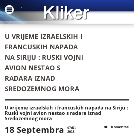
U VRIJEME IZRAELSKIH I
FRANCUSKIH NAPADA
NA SIRIJU : RUSKI VOJNI
AVION NESTAO S
RADARA IZNAD
SREDOZEMNOG MORA
U vrijeme izraelskih i francuskih napada na Siriju :
Ruski vojni avion nestao s radara iznad
Sredozemnog mora
18 Septembra
Komentari

07:51
2018