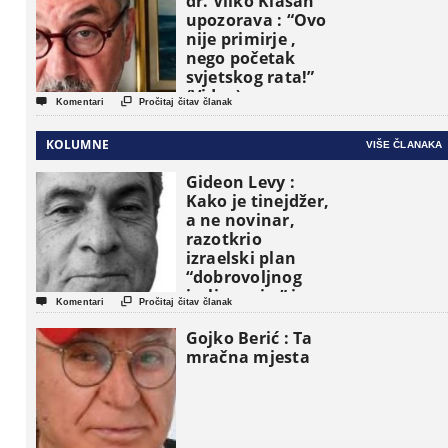
dr. Vilko Klasan
upozorava : “Ovo
nije primirje ,
nego početak
svjetskog rata!”
(Video)


Komentari
Pročitaj čitav članak
KOLUMNE
VIŠE ČLANAKA
Gideon Levy :
Kako je tinejdžer,
a ne novinar,
razotkrio
izraelski plan
“dobrovoljnog
iseljavanja ” iz


Komentari
Pročitaj čitav članak
Gaze
Gojko Berić : Ta
mračna mjesta