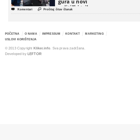
gura u novi
politički triler


Komentari
Pročitaj čitav članak
POČETNA
O NAMA
IMPRESSUM
KONTAKT
MARKETING
USLOVI KORIŠTENJA
© 2013 Copyright
Kliker.info
. Sva prava zadržana.
Developed by
LEFTOR