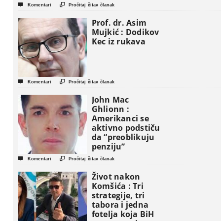


Komentari
Pročitaj čitav članak
Prof. dr. Asim
Mujkić : Dodikov
Kec iz rukava


Komentari
Pročitaj čitav članak
John Mac
Ghlionn :
Amerikanci se
aktivno podstiču
da “preoblikuju
penziju”


Komentari
Pročitaj čitav članak
Život nakon
Komšića : Tri
strategije, tri
tabora i jedna
fotelja koja BiH