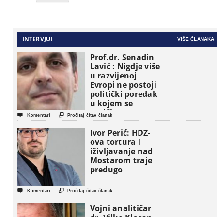
INTERVJUI
VIŠE ČLANAKA
Prof.dr. Senadin
Lavić : Nigdje više
u razvijenoj
Evropi ne postoji
politički poredak
u kojem se
etničke grupe


Komentari
Pročitaj čitav članak
pojavljuju kao
osnovne
Ivor Perić: HDZ-
političke jedinice
ova tortura i
iživljavanje nad
Mostarom traje
predugo


Komentari
Pročitaj čitav članak
Vojni analitičar