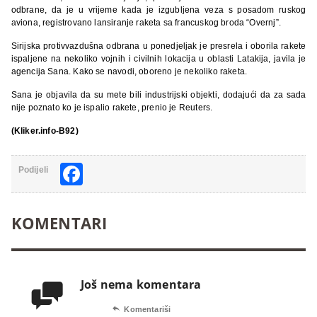
odbrane, da je u vrijeme kada je izgubljena veza s posadom ruskog
aviona, registrovano lansiranje raketa sa francuskog broda “Overnj”.
Sirijska protivvazdušna odbrana u ponedjeljak je presrela i oborila rakete
ispaljene na nekoliko vojnih i civilnih lokacija u oblasti Latakija, javila je
agencija Sana. Kako se navodi, oboreno je nekoliko raketa.
Sana je objavila da su mete bili industrijski objekti, dodajući da za sada
nije poznato ko je ispalio rakete, prenio je Reuters.
(Kliker.info-B92)
Facebook
Podijeli
KOMENTARI
Još nema komentara


Komentariši