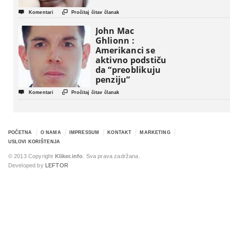


Komentari
Pročitaj čitav članak
John Mac
Ghlionn :
Amerikanci se
aktivno podstiču
da “preoblikuju
penziju”


Komentari
Pročitaj čitav članak
POČETNA
O NAMA
IMPRESSUM
KONTAKT
MARKETING
USLOVI KORIŠTENJA
© 2013 Copyright
Kliker.info
. Sva prava zadržana.
Developed by
LEFTOR