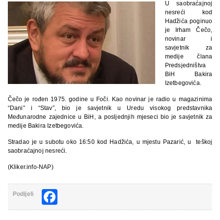
U saobraćajnoj
nesreći kod
Hadžića poginuo
je Irham Čečo,
novinar i
savjetnik za
medije člana
Predsjedništva
BiH Bakira
Izetbegovića.
Čečo je rođen 1975. godine u Foči. Kao novinar je radio u magazinima
“Dani” i “Stav”, bio je savjetnik u Uredu visokog predstavnika
Međunarodne zajednice u BiH, a posljednjih mjeseci bio je savjetnik za
medije Bakira Izetbegovića.
Stradao je u subotu oko 16:50 kod Hadžića, u mjestu Pazarić, u teškoj
saobraćajnoj nesreći.
(Kliker.info-NAP)
Facebook
Podijeli