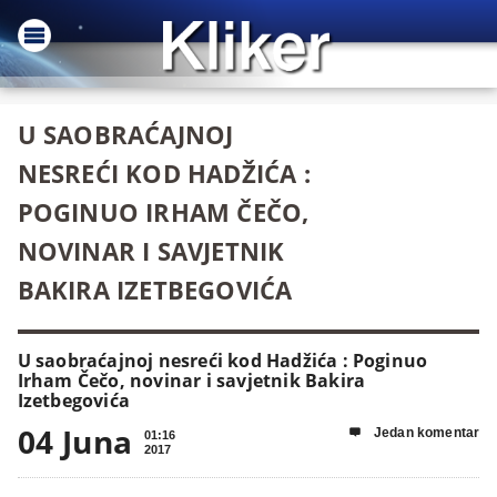
U SAOBRAĆAJNOJ
NESREĆI KOD HADŽIĆA :
POGINUO IRHAM ČEČO,
NOVINAR I SAVJETNIK
BAKIRA IZETBEGOVIĆA
U saobraćajnoj nesreći kod Hadžića : Poginuo
Irham Čečo, novinar i savjetnik Bakira
Izetbegovića
04 Juna
Jedan komentar

01:16
2017