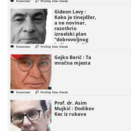


Komentari
Pročitaj čitav članak
Gideon Levy :
Kako je tinejdžer,
a ne novinar,
razotkrio
izraelski plan
“dobrovoljnog
iseljavanja ” iz


Komentari
Pročitaj čitav članak
Gaze
Gojko Berić : Ta
mračna mjesta


Komentari
Pročitaj čitav članak
Prof. dr. Asim
Mujkić : Dodikov
Kec iz rukava