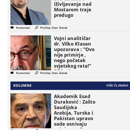
iživljavanje nad
Mostarom traje
predugo


Komentari
Pročitaj čitav članak
Vojni analitičar
dr. Vilko Klasan
upozorava : “Ovo
nije primirje ,
nego početak
svjetskog rata!”
(Video)


Komentari
Pročitaj čitav članak
KOLUMNE
VIŠE ČLANAKA
Akademik Esad
Duraković : Zašto
Saudijska
Arabija, Turska i
Pakistan upravo
sada osnivaju
vojni savez?