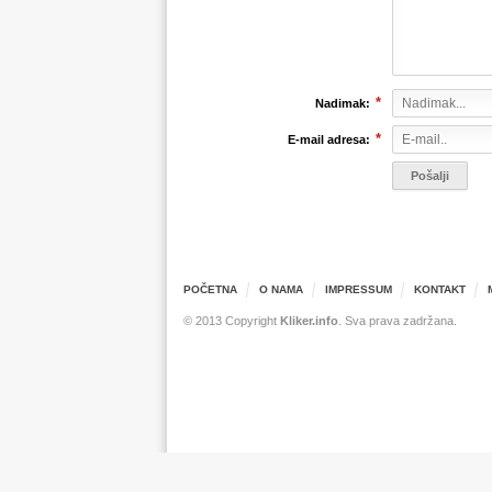
*
Nadimak:
*
E-mail adresa:
POČETNA
O NAMA
IMPRESSUM
KONTAKT
© 2013 Copyright
Kliker.info
. Sva prava zadržana.