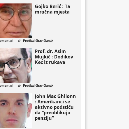
Gojko Berić : Ta
mračna mjesta

omentari
Pročitaj čitav članak
Prof. dr. Asim
Mujkić : Dodikov
Kec iz rukava

omentari
Pročitaj čitav članak
John Mac Ghlionn
: Amerikanci se
aktivno podstiču
da “preoblikuju
penziju”