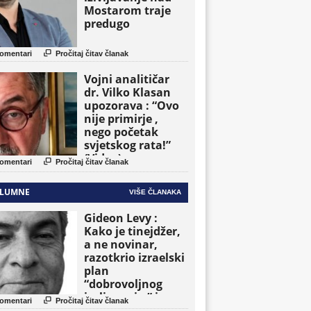
Mostarom traje
predugo

omentari
Pročitaj čitav članak
Vojni analitičar
dr. Vilko Klasan
upozorava : “Ovo
nije primirje ,
nego početak
svjetskog rata!”
(Video)

omentari
Pročitaj čitav članak
LUMNE
VIŠE ČLANAKA
Gideon Levy :
Kako je tinejdžer,
a ne novinar,
razotkrio izraelski
plan
“dobrovoljnog
iseljavanja ” iz

omentari
Pročitaj čitav članak
Gaze