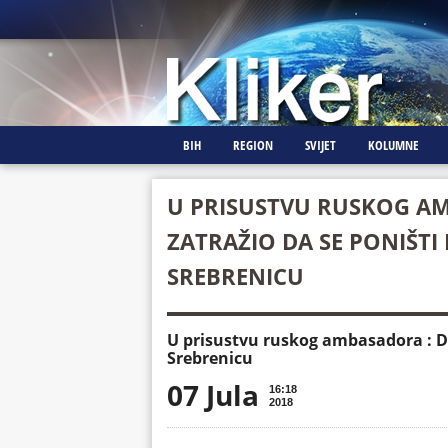
BIH
REGION
SVIJET
KOLUMNE
U PRISUSTVU RUSKOG A
ZATRAŽIO DA SE PONIŠTI 
SREBRENICU
U prisustvu ruskog ambasadora : Dod
Srebrenicu
07 Jula
16:18
2018