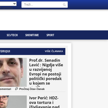
Translate
SCI/TECH
SHOWTIME
SPORT
TERVJUI
VIŠE ČLANAKA
Prof.dr. Senadin
Lavić : Nigdje više
u razvijenoj
Evropi ne postoji
politički poredak
u kojem se
etničke grupe

omentari
Pročitaj čitav članak
pojavljuju kao
osnovne političke
Ivor Perić: HDZ-
jedinice
ova tortura i
iživljavanje nad