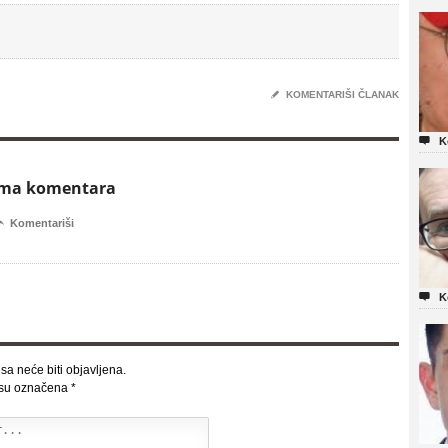
✎
KOMENTARIŠI ČLANAK

K
ema komentara

Komentariši

K
sa neće biti objavljena.
 su označena
*