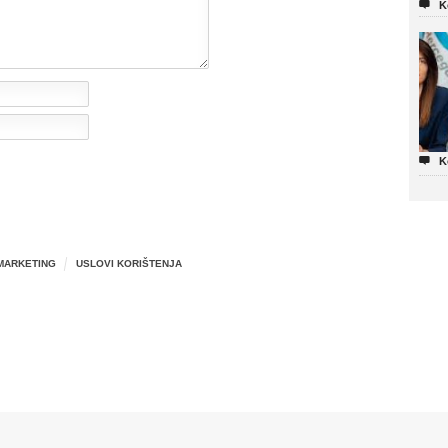

K

K
MARKETING
USLOVI KORIŠTENJA