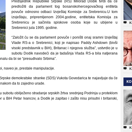
Predsjednik Republike Srpske (RS) Milorad Dodik tvrdi da će
predložiti da parlament tog bosanskohercegovačkog entiteta
povuče odnosno odbaci Izvještaj Komisije za Srebrenicu.U tom
izvještaju, pripremljenom 2004.godine, entitetska Komisija za
Srebrenicu je sačinila spiskove osoba koje su ubijene u

K
Srebrenici jula 1995. godine.
“Založit ću se da parlament povuče i poništi onaj sramni Izvještaj
Vlade RS-a o Srebrenici, koji je napisao Paddy Ashdown (bivši
visoki predstavnik u BiH), Britanac i njegova služba”, ustvrdio je u
subotu Dodik navodeći da je tadašnja Vlada RS-a bila natjerana
bunalu da bi se “presuđivalo Srbima”.
 bi, naveo je, prestale manipulacije.

K
ider Srpske demokratske stranke (SDS) Vukota Govedarica te najavljuje da će
KO
dznakom da to zajedno urade.
u subotu obilježeno stradanje srpskih žrtva srednjeg Podrinja u proteklom
u BiH Petar Ivancov, a Dodik je zapitao i zašto nisu prisutni i britanski,

K