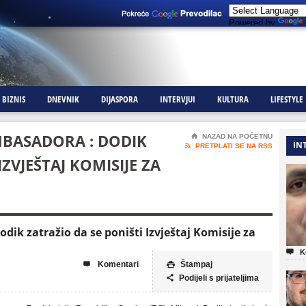
Powered by
BIZNIS
DNEVNIK
DIJASPORA
INTERVJUI
KULTURA
LIFESTYLE
MBASADORA : DODIK
⌂
NAZAD NA POČETNU
IN

PRETPLATI SE NA RSS
IZVJEŠTAJ KOMISIJE ZA
ik zatražio da se poništi Izvještaj Komisije za

K
Komentari
Štampaj


Podijeli s prijateljima
