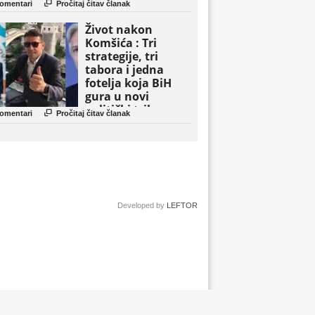

omentari
Pročitaj čitav članak
Život nakon
Komšića : Tri
strategije, tri
tabora i jedna
fotelja koja BiH
gura u novi
politički triler

omentari
Pročitaj čitav članak
Developed by
LEFTOR