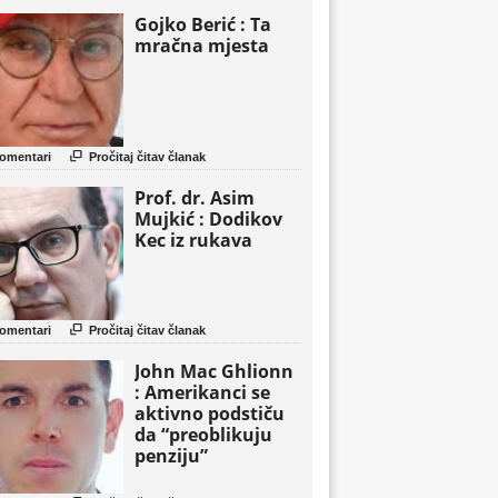
Gojko Berić : Ta
mračna mjesta

omentari
Pročitaj čitav članak
Prof. dr. Asim
Mujkić : Dodikov
Kec iz rukava

omentari
Pročitaj čitav članak
John Mac Ghlionn
: Amerikanci se
aktivno podstiču
da “preoblikuju
penziju”