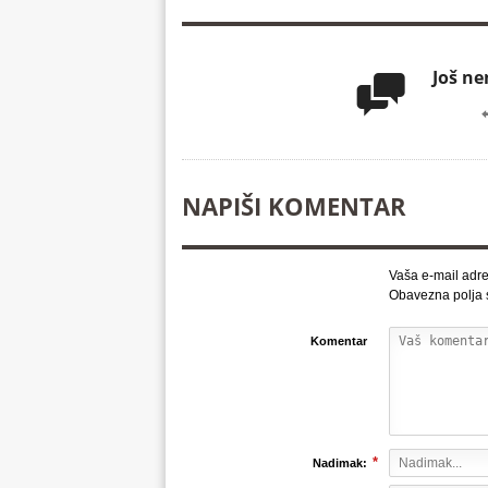
Još n

NAPIŠI KOMENTAR
Vaša e-mail adre
Obavezna polja
Komentar
*
Nadimak: