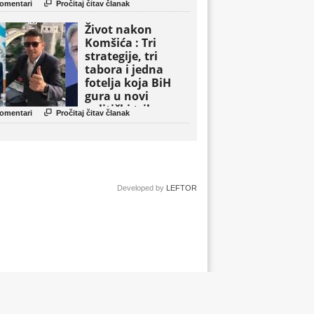

omentari
Pročitaj čitav članak
Život nakon
Komšića : Tri
strategije, tri
tabora i jedna
fotelja koja BiH
gura u novi
politički triler

omentari
Pročitaj čitav članak
Developed by
LEFTOR