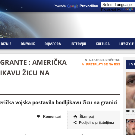
Powered by
BIZNIS
DNEVNIK
DIJASPORA
INTERVJUI
KULTURA
LIFESTYLE
GRANTE : AMERIČKA
⌂
NAZAD NA POČETNU
IN

PRETPLATI SE NA RSS
IKAVU ŽICU NA
ička vojska postavila bodljikavu žicu na granici

K
Komentari
Štampaj


Podijeli s prijateljima
