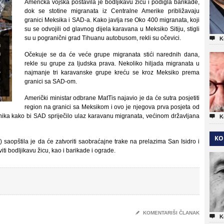
Američka vojska postavila je bodljikavu žicu i podigla barikade,
dok se stotine migranata iz Centralne Amerike približavaju
granici Meksika i SAD-a. Kako javlja rse Oko 400 migranata, koji
su se odvojili od glavnog dijela karavana u Meksiko Sitiju, stigli
su u pogranični grad Tihuanu autobusom, rekli su očevici.

K
h
n
Očekuje se da će veće grupe migranata stići narednih dana,
e
rekle su grupe za ljudska prava. Nekoliko hiljada migranata u
,
najmanje tri karavanske grupe kreću se kroz Meksiko prema
e
granici sa SAD-om.
Američki ministar odbrane MatTis najavio je da će sutra posjetiti
region na granici sa Meksikom i ovo je njegova prva posjeta od
nika kako bi SAD spriječilo ulaz karavanu migranata, većinom državljana

K
KO
 saopštila je da će zatvoriti saobraćajne trake na prelazima San Isidro i
ti bodljikavu žicu, kao i barikade i ograde.
✎
KOMENTARIŠI ČLANAK

K