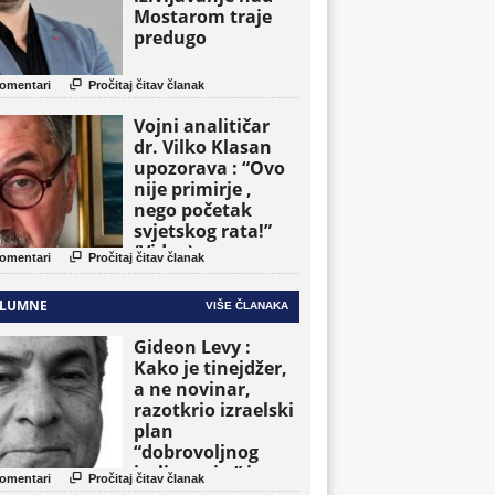
Mostarom traje
predugo

omentari
Pročitaj čitav članak
Vojni analitičar
dr. Vilko Klasan
upozorava : “Ovo
nije primirje ,
nego početak
svjetskog rata!”
(Video)

omentari
Pročitaj čitav članak
LUMNE
VIŠE ČLANAKA
Gideon Levy :
Kako je tinejdžer,
a ne novinar,
razotkrio izraelski
plan
“dobrovoljnog
iseljavanja ” iz

omentari
Pročitaj čitav članak
Gaze