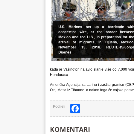
U.S. Marines set up a barricade wit
concertina wire, at the border betwee
Mexico and the U.S., in preparation for th
arrival of migrants, in Tijuana, Mexico
November 13, 2018. REUTERS/Jorg
Duenes
kada je Vašington najavio slanje više od 7.000 voj
Hondurasa.
Američka Agencija za carinu i zaštitu granice (CBP)
Otaj Mesa iz Tihuane, a nakon toga će vojska postavi
Facebook
Podijeli
KOMENTARI