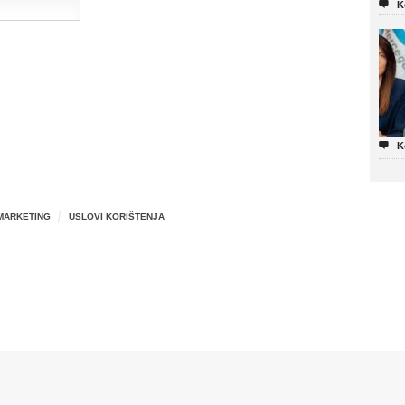

K

K
MARKETING
USLOVI KORIŠTENJA