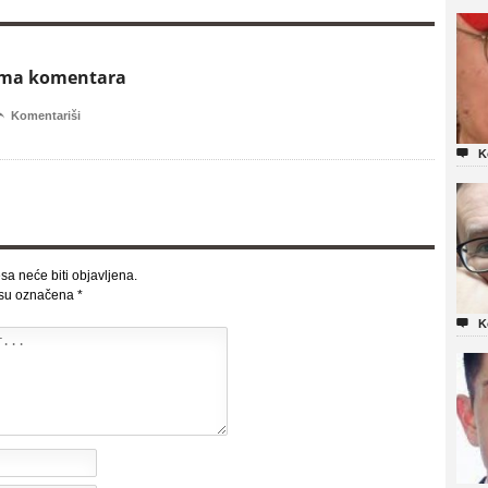
ema komentara

Komentariši

K
sa neće biti objavljena.
 su označena
*

K