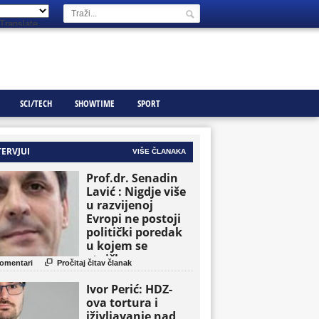
Translate
SCI/TECH
SHOWTIME
SPORT
TERVJUI
VIŠE ČLANAKA
Prof.dr. Senadin
Lavić : Nigdje više
u razvijenoj
Evropi ne postoji
politički poredak
u kojem se
etničke grupe

omentari
Pročitaj čitav članak
pojavljuju kao
osnovne političke
Ivor Perić: HDZ-
jedinice
ova tortura i
iživljavanje nad