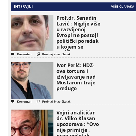
INTERVJUI
VIŠE ČLANAKA
Prof.dr. Senadin
Lavić : Nigdje više
u razvijenoj
Evropi ne postoji
politički poredak
u kojem se
etničke grupe


Komentari
Pročitaj čitav članak
pojavljuju kao
osnovne
Ivor Perić: HDZ-
političke jedinice
ova tortura i
iživljavanje nad
Mostarom traje
predugo


Komentari
Pročitaj čitav članak
Vojni analitičar
dr. Vilko Klasan
upozorava : “Ovo
nije primirje ,
nego početak