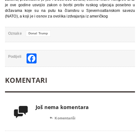
je ove godine usvojio zakon o borbi protiv ruskog utjecaja posebno u
državama koje su na putu ka članstvu u Sjevernoatlanskom savezu
(NATO), a koji je i osnov za ovolika izdvajanja iz američkog
Oznake
Donal Trump
Facebook
Podijeli
KOMENTARI
Još nema komentara


Komentariši