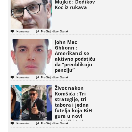
Mujkić : Dodikov
Kec iz rukava


Komentari
Pročitaj čitav članak
John Mac
Ghlionn :
Amerikanci se
aktivno podstiču
da “preoblikuju
penziju”


Komentari
Pročitaj čitav članak
Život nakon
Komšića : Tri
strategije, tri
tabora i jedna
fotelja koja BiH
gura u novi
politički triler


Komentari
Pročitaj čitav članak