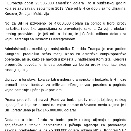
i Euroazije dobiti 25.535.000 američkih dolara i to u budžetskoj godini
koja se završava u septembru 2019. Više od BiH će dobiti samo Ukrajina,
Kosovo, Gruzija i Moldavija.
No, za BiH je izdvojeno još 4.000.000 dolara za pomoć u borbi protiv
narkotika i podršku agencijama za provođenje zakona. Za vojnu obuku i
trening predviđeno je još milion dolara, te još četiri miliona dolara za
vojnu saradnju sa Bosnom i Hercegovinom.
Administracija američkog predsjednika Donalda Trumpa je ove godine
Kongresu predložila nešto manji iznos za američke vanjskopolitičke
operacije, ali je, kako se navodi u izvještaju nadležnog Komiteta, Kongres
preporučio povećanje iznosa posebno za borbu protiv neprijateljskog
ruskog utjecaja.
Upravo u toj stavci koja će biti uvrštena u američkom budžetu, BiH može
pronaći i nove fondove za priliv američkog novca, posebno u pogledu
vojne saradnje i jačanja kapaciteta.
Prema predviđenoj stavci „Fond za borbu protiv neprijateljskog ruskog
utjecaja“, a koja se odnosi na vojno pomoć državama među kojima je i
BiH, predviđeno je čak 145.000.000 dolara!
Dodatno, u istom fondu za borbu protiv ruskog utjecaja u pogledu
spriječavanja trgovin narkoticima i jačanja agencija za provođenje
zakona, predviđeno je još 75.000.000 dolara, otkriva NICK. Kongres SAD