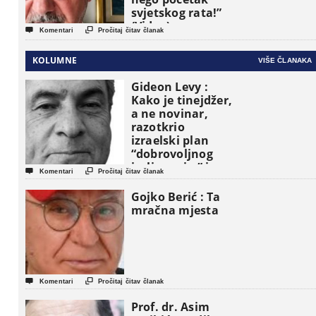
svjetskog rata!”
(Video)


Komentari
Pročitaj čitav članak
KOLUMNE
VIŠE ČLANAKA
Gideon Levy :
Kako je tinejdžer,
a ne novinar,
razotkrio
izraelski plan
“dobrovoljnog
iseljavanja ” iz


Komentari
Pročitaj čitav članak
Gaze
Gojko Berić : Ta
mračna mjesta


Komentari
Pročitaj čitav članak
Prof. dr. Asim