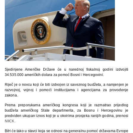
Sjedinjene Američke Države će u narednoj fiskalnoj godini izdvojiti
34.535.000 američkih dolara za pomoć Bosni i Hercegovini.
Riječ je o novcu koji će biti izdvojen iz saveznog budžeta, a namjenjen je
razvojnoj, vojnoj i pomoći institucijama i agencijama za provođenje
zakona.
Prema preporukama američkog kongresa koji je razmatrao prijedlog
budžeta američkog State departmenta, za Bosnu i Hercegovinu je
predviđen ukupan iznos koji je u okvirima prosjeka ranijih godina, prenosi
NIICK.
BiH će tako u stavci koja se odnosi na generalnu pomoć državama Evrope