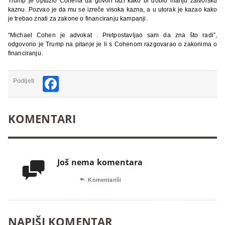
Trump je optužio Cohena da govori laži kako bi dobio manju zatvorsku
kaznu. Pozvao je da mu se izreče visoka kazna, a u utorak je kazao kako
je trebao znati za zakone o financiranju kampanji.
“Michael Cohen je advokat . Pretpostavljao sam da zna što radi”,
odgovorio je Trump na pitanje je li s Cohenom razgovarao o zakonima o
financiranju.
Facebook
Podijeli
KOMENTARI
Još nema komentara


Komentariši
NAPIŠI KOMENTAR