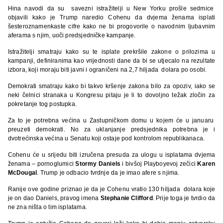
Hina navodi da su savezni istražitelji u New Yorku prošle sedmice
objavili kako je Trump naredio Cohenu da dvjema ženama isplati
šesteroznamenkaste cifre kako ne bi progovorile o navodnim ljubavnim
aferama s njim, uoči predsjedničke kampanje.
Istražitelji smatraju kako su te isplate prekršile zakone o prilozima u
kampanji, definiranima kao vrijednosti dane da bi se utjecalo na rezultate
izbora, koji moraju biti javni i ograničeni na 2,7 hiljada dolara po osobi.
Demokrati smatraju kako bi takvo kršenje zakona bilo za opoziv, iako se
neki čelnici stranaka u Kongresu pitaju je li to dovoljno težak zločin za
pokretanje tog postupka.
Za to je potrebna većina u Zastupničkom domu u kojem će u januaru
preuzeti demokrati. No za uklanjanje predsjednika potrebna je i
dvotrećinska većina u Senatu koji ostaje pod kontrolom republikanaca.
Cohenu će u srijedu biti izručena presuda za ulogu u isplatama dvjema
ženama – pornoglumici
Stormy Daniels
i bivšoj Playboyevoj zečici
Karen
McDougal
. Trump je odbacio tvrdnje da je imao afere s njima.
Ranije ove godine priznao je da je Cohenu vratio 130 hiljada dolara koje
je on dao Daniels, pravog imena
Stephanie Clifford
. Prije toga je tvrdio da
ne zna ništa o tim isplatama.