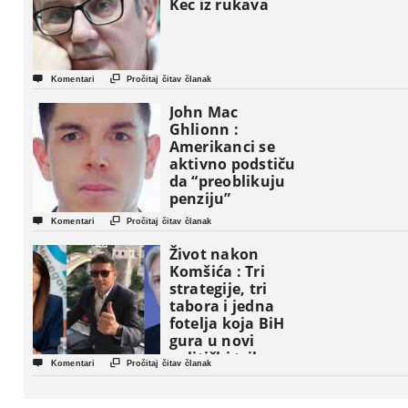
Kec iz rukava


Komentari
Pročitaj čitav članak
John Mac
Ghlionn :
Amerikanci se
aktivno podstiču
da “preoblikuju
penziju”


Komentari
Pročitaj čitav članak
Život nakon
Komšića : Tri
strategije, tri
tabora i jedna
fotelja koja BiH
gura u novi
politički triler


Komentari
Pročitaj čitav članak