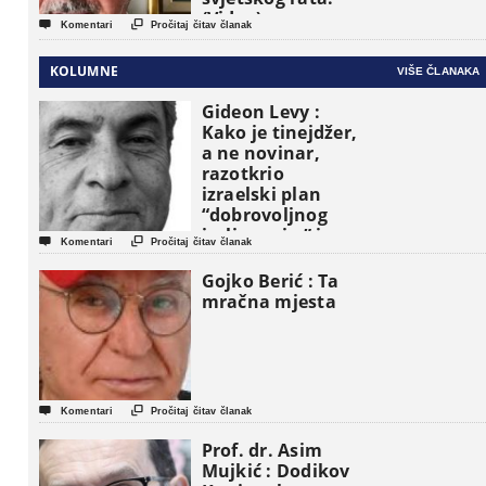
(Video)


Komentari
Pročitaj čitav članak
KOLUMNE
VIŠE ČLANAKA
Gideon Levy :
Kako je tinejdžer,
a ne novinar,
razotkrio
izraelski plan
“dobrovoljnog
iseljavanja ” iz


Komentari
Pročitaj čitav članak
Gaze
Gojko Berić : Ta
mračna mjesta


Komentari
Pročitaj čitav članak
Prof. dr. Asim
Mujkić : Dodikov