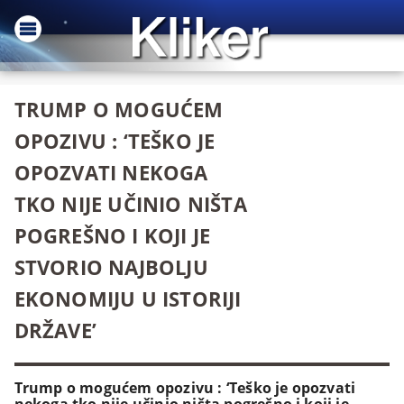
TRUMP O MOGUĆEM
OPOZIVU : ‘TEŠKO JE
OPOZVATI NEKOGA
TKO NIJE UČINIO NIŠTA
POGREŠNO I KOJI JE
STVORIO NAJBOLJU
EKONOMIJU U ISTORIJI
DRŽAVE’
Trump o mogućem opozivu : ‘Teško je opozvati
nekoga tko nije učinio ništa pogrešno i koji je