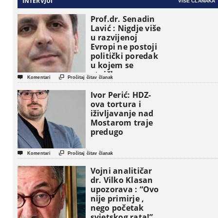
INTERVJUI
VIŠE ČLANAKA
Prof.dr. Senadin
Lavić : Nigdje više
u razvijenoj
Evropi ne postoji
politički poredak
u kojem se
etničke grupe


Komentari
Pročitaj čitav članak
pojavljuju kao
osnovne
Ivor Perić: HDZ-
političke jedinice
ova tortura i
iživljavanje nad
Mostarom traje
predugo


Komentari
Pročitaj čitav članak
Vojni analitičar
dr. Vilko Klasan
upozorava : “Ovo
nije primirje ,
nego početak
svjetskog rata!”