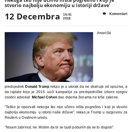
stvorio najbolju ekonomiju u istoriji države’
12 Decembra
Komentari

16:41
2018
Američki
predsjednik
Donald Trump
rekao je u utorak da ne strahuje od opoziva, a
da isplate koje je 2016. uoči kampanje za predsjedničke izbore njegov
osobni advokat
Michael Cohen
dao dvjema ženama ne krše zakone.
“Teško je opozvati nekoga tko nije učinio ništa pogrešno i koji je stvorio
najbolju ekonomiju u istoriji naše države”, rekao je Trump u razgovoru za
Reuters u Ovalnom uredu.
“Nisam zabrinut, ne. Mislim da bi se ljudi pobunili da se to dogodi”.