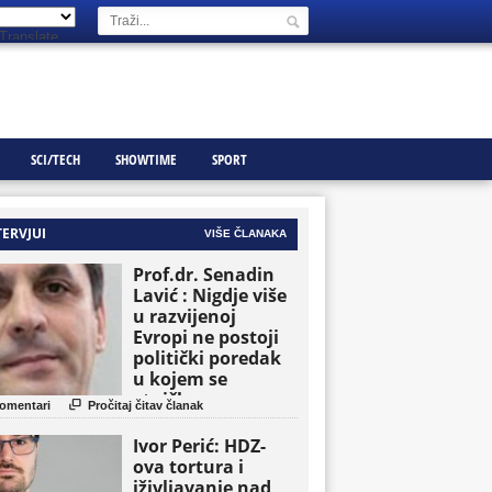
Translate
SCI/TECH
SHOWTIME
SPORT
TERVJUI
VIŠE ČLANAKA
Prof.dr. Senadin
Lavić : Nigdje više
u razvijenoj
Evropi ne postoji
politički poredak
u kojem se
etničke grupe

omentari
Pročitaj čitav članak
pojavljuju kao
osnovne političke
Ivor Perić: HDZ-
jedinice
ova tortura i
iživljavanje nad