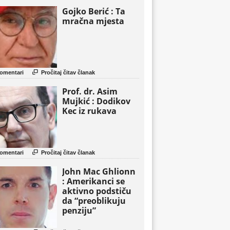
Gojko Berić : Ta
mračna mjesta

omentari
Pročitaj čitav članak
Prof. dr. Asim
Mujkić : Dodikov
Kec iz rukava

omentari
Pročitaj čitav članak
John Mac Ghlionn
: Amerikanci se
aktivno podstiču
da “preoblikuju
penziju”