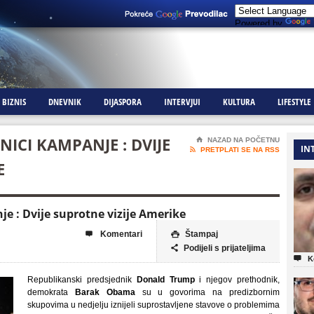
Powered by
BIZNIS
DNEVNIK
DIJASPORA
INTERVJUI
KULTURA
LIFESTYLE
ICI KAMPANJE : DVIJE
⌂
NAZAD NA POČETNU
IN

PRETPLATI SE NA RSS
E
e : Dvije suprotne vizije Amerike
Komentari
Štampaj


Podijeli s prijateljima


K
Republikanski predsjednik
Donald Trump
i njegov prethodnik,
demokrata
Barak Obama
su u govorima na predizbornim
skupovima u nedjelju iznijeli suprostavljene stavove o problemima