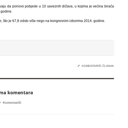
vaju da ponovo pobjede u 10 saveznih država, u kojima je većina birača
 godine.
je, što je 67,8 odsto više nego na kongresnim izborima 2014. godine.
✎
KOMENTARIŠI ČLANAK
ema komentara

Komentariši