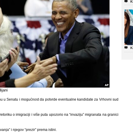

K

K
ijani
inu u Senatu i mogućnost da potvrde eventualne kandidate za Vrhovni sud
toriku o imigraciji i više puta upozorio na “invaziju” migranata na granici
nja” i njegov “prezir” prema istini.