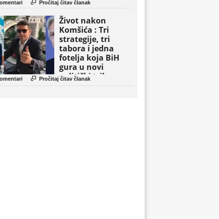

omentari
Pročitaj čitav članak
Život nakon
Komšića : Tri
strategije, tri
tabora i jedna
fotelja koja BiH
gura u novi
politički triler

omentari
Pročitaj čitav članak