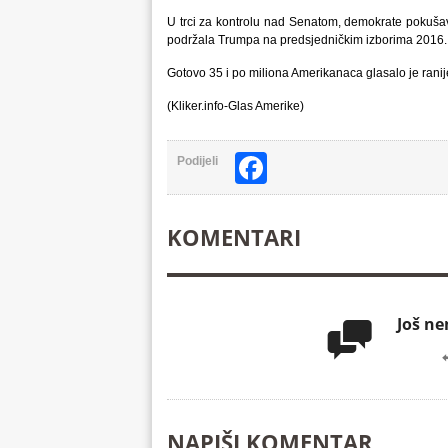
U trci za kontrolu nad Senatom, demokrate pokuša
podržala Trumpa na predsjedničkim izborima 2016.
​Gotovo 35 i po miliona Amerikanaca glasalo je rani
(Kliker.info-Glas Amerike)
Facebook
Podijeli
KOMENTARI
Još n

NAPIŠI KOMENTAR