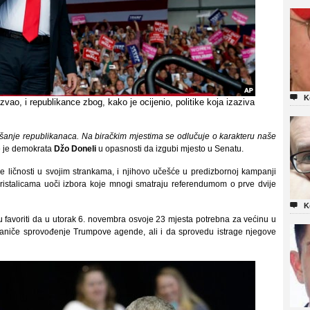

K
vao, i republikance zbog, kako je ocijenio, politike koja izaziva
onašanje republikanaca. Na biračkim mjestima se odlučuje o karakteru naše
de je demokrata
Džo Doneli
u opasnosti da izgubi mjesto u Senatu.
ije ličnosti u svojim strankama, i njihovo učešće u predizbornoj kampanji
ristalicama uoči izbora koje mnogi smatraju referendumom o prve dvije

K
 favoriti da u utorak 6. novembra osvoje 23 mjesta potrebna za većinu u
aniče sprovođenje Trumpove agende, ali i da sprovedu istrage njegove