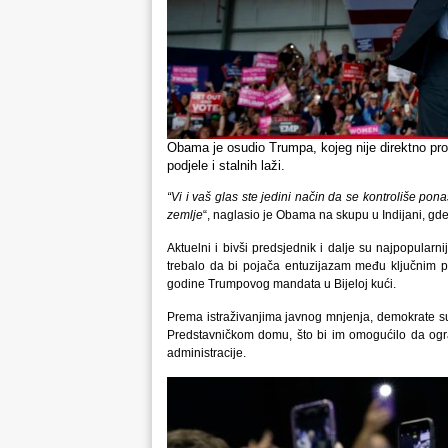
Obama je osudio Trumpa, kojeg nije direktno proz
podjele i stalnih laži.
“Vi i vaš glas ste jedini način da se kontroliše p
zemlje
“, naglasio je Obama na skupu u Indijani, g
Aktuelni i bivši predsjednik i dalje su najpopularn
trebalo da bi pojača entuzijazam među ključnim p
godine Trumpovog mandata u Bijeloj kući.
Prema istraživanjima javnog mnjenja, demokrate su
Predstavničkom domu, što bi im omogućilo da ogr
administracije.