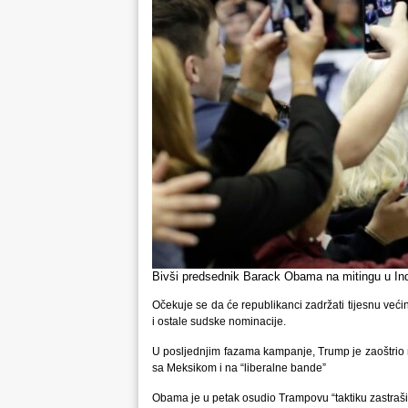
Bivši predsednik Barack Obama na mitingu u Ind
Očekuje se da će republikanci zadržati tijesnu već
i ostale sudske nominacije.
​U posljednjim fazama kampanje, Trump je zaoštrio re
sa Meksikom i na “liberalne bande”
Obama je u petak osudio Trampovu “taktiku zastrašiva