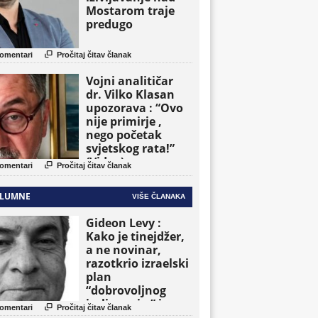
Mostarom traje
predugo

omentari
Pročitaj čitav članak
Vojni analitičar
dr. Vilko Klasan
upozorava : “Ovo
nije primirje ,
nego početak
svjetskog rata!”
(Video)

omentari
Pročitaj čitav članak
LUMNE
VIŠE ČLANAKA
Gideon Levy :
Kako je tinejdžer,
a ne novinar,
razotkrio izraelski
plan
“dobrovoljnog
iseljavanja ” iz

omentari
Pročitaj čitav članak
Gaze