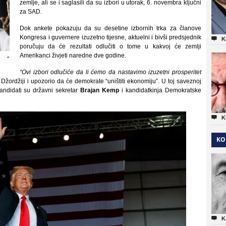
zemlje, ali se i saglasili da su izbori u utorak, 6. novembra ključni
za SAD.
Dok ankete pokazuju da su desetine izbornih trka za članove
Kongresa i guvernere izuzetno tijesne, aktuelni i bivši predsjednik

K
poručuju da će rezultati odlučiti o tome u kakvoj će zemlji
Amerikanci živjeti naredne dve godine.
“Ovi izbori odlučiće da li ćemo da nastavimo izuzetni prosperitet
Džordžiji i upozorio da će demokrate “uništiti ekonomiju”. U toj saveznoj
andidati su državni sekretar
Brajan Kemp
i kandidatkinja Demokratske

K
KO

K