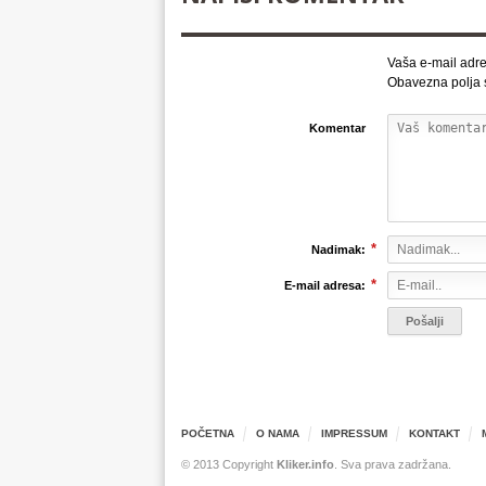
Vaša e-mail adre
Obavezna polja
Komentar
*
Nadimak:
*
E-mail adresa:
POČETNA
O NAMA
IMPRESSUM
KONTAKT
© 2013 Copyright
Kliker.info
. Sva prava zadržana.