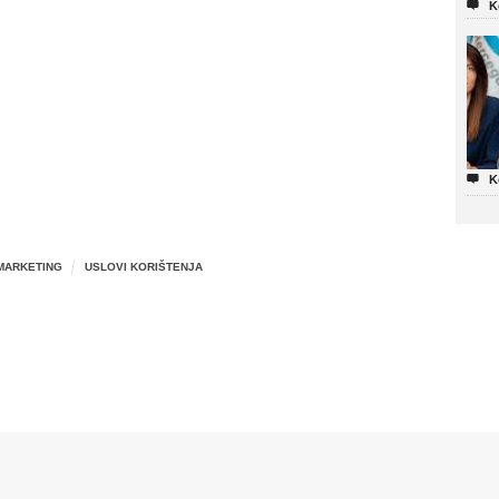

K

K
MARKETING
USLOVI KORIŠTENJA