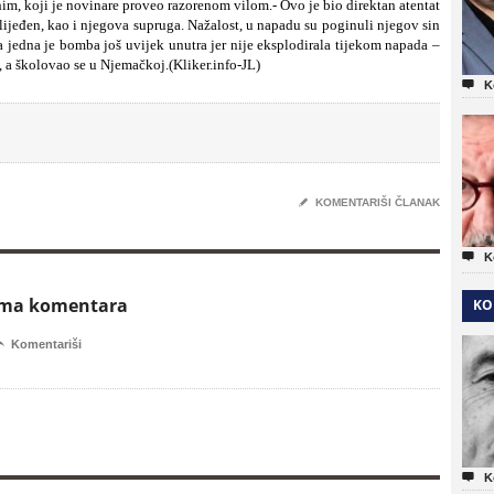
im, koji je novinare proveo razorenom vilom.- Ovo je bio direktan atentat
lijeđen, kao i njegova supruga. Nažalost, u napadu su poginuli njegov sin
 a jedna je bomba još uvijek unutra jer nije eksplodirala tijekom napada –
t, a školovao se u Njemačkoj.(Kliker.info-JL)

K
✎
KOMENTARIŠI ČLANAK

K
ema komentara
KO

Komentariši

K