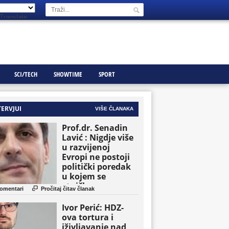
Translate
SCI/TECH
SHOWTIME
SPORT
TERVJUI
VIŠE ČLANAKA
Prof.dr. Senadin
Lavić : Nigdje više
u razvijenoj
Evropi ne postoji
politički poredak
u kojem se
etničke grupe

omentari
Pročitaj čitav članak
pojavljuju kao
osnovne političke
Ivor Perić: HDZ-
jedinice
ova tortura i
iživljavanje nad