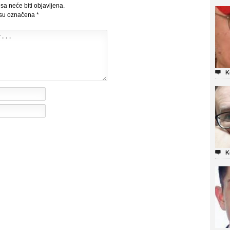
sa neće biti objavljena.
 su označena
*

K

K