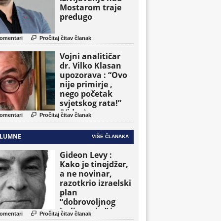
Mostarom traje
predugo

omentari
Pročitaj čitav članak
Vojni analitičar
dr. Vilko Klasan
upozorava : “Ovo
nije primirje ,
nego početak
svjetskog rata!”
(Video)

omentari
Pročitaj čitav članak
LUMNE
VIŠE ČLANAKA
Gideon Levy :
Kako je tinejdžer,
a ne novinar,
razotkrio izraelski
plan
“dobrovoljnog
iseljavanja ” iz

omentari
Pročitaj čitav članak
Gaze