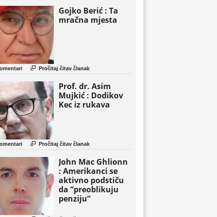
Gojko Berić : Ta
mračna mjesta

omentari
Pročitaj čitav članak
Prof. dr. Asim
Mujkić : Dodikov
Kec iz rukava

omentari
Pročitaj čitav članak
John Mac Ghlionn
: Amerikanci se
aktivno podstiču
da “preoblikuju
penziju”