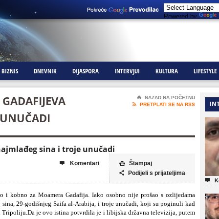
Powered by
BIZNIS
DNEVNIK
DIJASPORA
INTERVJUI
KULTURA
LIFESTYLE
I GADAFIJEVA
⌂
NAZAD NA POČETNU
IN

PRETPLATI SE NA RSS
E UNUČADI
 najmlađeg sina i troje unučadi
Komentari
Štampaj


Podijeli s prijateljima


K
sno i kobno za Moamera Gadafija. Iako osobno nije prošao s ozlijedama
sina, 29-godišnjeg Saifa al-Arabija, i troje unučadi, koji su poginuli kad
poliju.Da je ovo istina potvrdila je i libijska državna televizija, putem