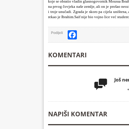
koje se obratio vladin glasnogovornik Moussa Ibrah
na prvog čovjeka naše zemlje, ali on je prošao neoz
i troje unučadi. Zgrada je skoro pa cijela uništena,
rekao je Ibrahim.Saif nije bio vojno lice već studen
Facebook
Podijeli
KOMENTARI
Još n

NAPIŠI KOMENTAR