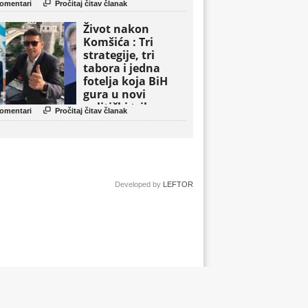

omentari
Pročitaj čitav članak
Život nakon
Komšića : Tri
strategije, tri
tabora i jedna
fotelja koja BiH
gura u novi
politički triler

omentari
Pročitaj čitav članak
Developed by
LEFTOR