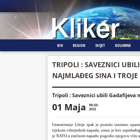
BIH
REGION
SVIJET
KOLUMNE
TRIPOLI : SAVEZNICI UBIL
NAJMLAĐEG SINA I TROJ
Tripoli : Saveznici ubili Gadafijeva
01 Maja
06:50
2011
Granatiranje Libije ipak je postalo iznimno opa
tijekom višetjednih napada, ostao je bez najmlađeg 
je NATO u zračnom napadu pogodio njegovu vilu u Tri