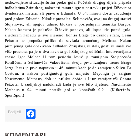
nedozvoljene situacije šutira preko gola. Početak drugog dijela pripada
fudbalerima Zrinjskog, nakon tri minute igre u nastavku prijeti Žižović sa
dvadesetak metara, ali pravo u Eduarda. U 54. minuti dosta uzbuđenja
pred golom Eduarda. Nikolić pronalazi Selimovića, ovaj na drugoj stativi
Stojanović, ali njegov udarac blokira u posljednjem trenutku Burgos.
Nakon kornera je pokušao Žižović ponovo, ali lopta ide pored gola.
sljedećem napadu je sve riješeno, kontra Brage po desnoj strani, Cesar
Peixoto ne propušta priliku da savlada nemoćnog Melhera. Nakon
primljenog gola očekivano fudbaleri Zrinjskog su stali, gosti su imali sve
više prostora, pa je u dva navrata gol Zrinjskog odličnim intervencijama
spasio Igor Melher. U tom periodu Jović je zamijenio Stojanovića
Kordićem, a Selimovića Vukovićem. Svoju prvu izmjenu trener Brage
Jorge Jesus je prvo napravio u 46. minuti kada je da zamijenio Silvu Da
Costom, a nakon postignutog gola umjesto Meyonga je zaigrao
Nascimento Matheus, dok je priliku dobio i Linz zamijenivši Cesara
Peixota. U sudijskoj nadoknadi kada je sve bilo riješeno, Nascimento
Matheus u 94. minuti postiže gol za konačnih 0:2. (Kliker.info-
SportSport)
Facebook
Podijeli
KOMENTARI