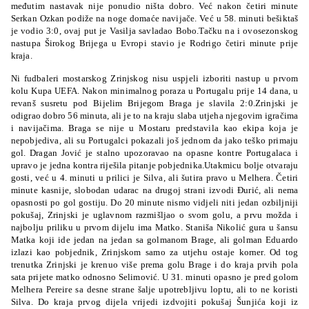
međutim nastavak nije ponudio ništa dobro. Već nakon četiri minute
Serkan Ozkan podiže na noge domaće navijače. Već u 58. minuti bešiktaš
je vodio 3:0, ovaj put je Vasilja savladao Bobo.Tačku na i ovosezonskog
nastupa Širokog Brijega u Evropi stavio je Rodrigo četiri minute prije
kraja.
Ni fudbaleri mostarskog Zrinjskog nisu uspjeli izboriti nastup u prvom
kolu Kupa UEFA. Nakon minimalnog poraza u Portugalu prije 14 dana, u
revanš susretu pod Bijelim Brijegom Braga je slavila 2:0.Zrinjski je
odigrao dobro 56 minuta, ali je to na kraju slaba utjeha njegovim igračima
i navijačima. Braga se nije u Mostaru predstavila kao ekipa koja je
nepobjediva, ali su Portugalci pokazali još jednom da jako teško primaju
gol. Dragan Jović je stalno upozoravao na opasne kontre Portugalaca i
upravo je jedna kontra riješila pitanje pobjednika.Utakmicu bolje otvaraju
gosti, već u 4. minuti u prilici je Silva, ali šutira pravo u Melhera. Četiri
minute kasnije, slobodan udarac na drugoj strani izvodi Đurić, ali nema
opasnosti po gol gostiju. Do 20 minute nismo vidjeli niti jedan ozbiljniji
pokušaj, Zrinjski je uglavnom razmišljao o svom golu, a prvu možda i
najbolju priliku u prvom dijelu ima Matko. Staniša Nikolić gura u šansu
Matka koji ide jedan na jedan sa golmanom Brage, ali golman Eduardo
izlazi kao pobjednik, Zrinjskom samo za utjehu ostaje korner. Od tog
trenutka Zrinjski je krenuo više prema golu Brage i do kraja prvih pola
sata prijete matko odnosno Selimović. U 31. minuti opasno je pred golom
Melhera Pereire sa desne strane šalje upotrebljivu loptu, ali to ne koristi
Silva. Do kraja prvog dijela vrijedi izdvojiti pokušaj Šunjića koji iz