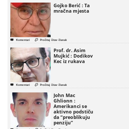
Gojko Berić : Ta
mračna mjesta


Komentari
Pročitaj čitav članak
Prof. dr. Asim
Mujkić : Dodikov
Kec iz rukava


Komentari
Pročitaj čitav članak
John Mac
Ghlionn :
Amerikanci se
aktivno podstiču
da “preoblikuju
penziju”