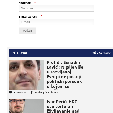
*
Nadimak:
*
E-mail adresa:
INTERVJUI
VIŠE ČLANAKA
Prof.dr. Senadin
Lavić : Nigdje više
u razvijenoj
Evropi ne postoji
politički poredak
u kojem se
etničke grupe


Komentari
Pročitaj čitav članak
pojavljuju kao
osnovne
Ivor Perić: HDZ-
političke jedinice
ova tortura i
iživljavanje nad