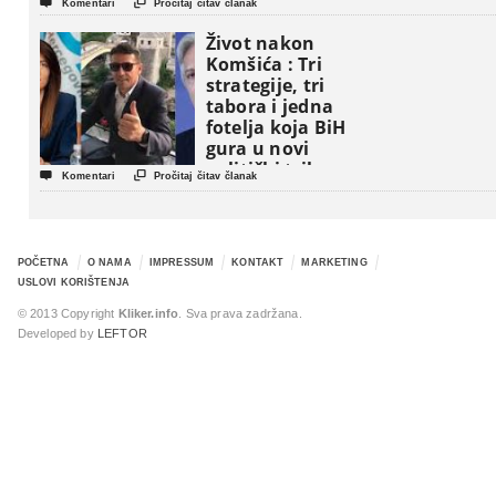


Komentari
Pročitaj čitav članak
Život nakon
Komšića : Tri
strategije, tri
tabora i jedna
fotelja koja BiH
gura u novi
politički triler


Komentari
Pročitaj čitav članak
POČETNA
O NAMA
IMPRESSUM
KONTAKT
MARKETING
USLOVI KORIŠTENJA
© 2013 Copyright
Kliker.info
. Sva prava zadržana.
Developed by
LEFTOR