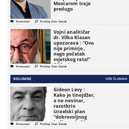
Mostarom traje
predugo


Komentari
Pročitaj čitav članak
Vojni analitičar
dr. Vilko Klasan
upozorava : “Ovo
nije primirje ,
nego početak
svjetskog rata!”
(Video)


Komentari
Pročitaj čitav članak
KOLUMNE
VIŠE ČLANAKA
Gideon Levy :
Kako je tinejdžer,
a ne novinar,
razotkrio
izraelski plan
“dobrovoljnog
iseljavanja ” iz


Komentari
Pročitaj čitav članak
Gaze