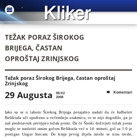
TEŽAK PORAZ ŠIROKOG
BRIJEGA, ČASTAN
OPROŠTAJ ZRINJSKOG
Težak poraz Širokog Brijega, častan oproštaj
Zrinjskog
29 Augusta
Komentari

06:02
2008
Iako su se u taboru Širokog Brijega potajalno nadali da će fudbaleri
Bešiktaša uči opušteno u večerašnju utakmicu, to se nije dogodilo, pa je
naš predstavnik pretrpjeo težak poraz. Da će Široki doživjeti težak poraz
moglo se naslutiti ranim golom Bešiktaša već u 14. minuti, gol za 1:0 je
postigao Ungur Inecam. Do kraja prvog dijela mreže se nisu tresle,