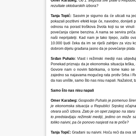
Omer Karabeg:
Od 1. avgusta sve plate u Republici
rezultate oktobarskih izbora?
Tanja Topić:
Sasvim je sigurno da će uticati na 
pokazali pozitivni efekti koje će, navodno, donijeti
odnosu na porast troškova života koji su se vinul
povećanja cijene benzina. A nama se servira priča 
naši neprijatelji. Kad nam je tako lijepo, zašto 
10.000 ljudi čeka da im se riješi zahtjev za vizu k
dobrom dijelu građana jasno da je povećanje plata 
Srđan Puhalo:
Vlast i režimski mediji nas ubjeđuj
Ponekad priznaju da je ekonomska situacija teška, 
Govore nam o novim fabrikama, o tome kako se pl
zajedno sa najavama mogućeg rata protiv Srba i R
da nas unište, samo što nas nisu napali. Nažalost, ta
Samo što nas nisu napali
Omer Karabeg:
Gospodin Puhalo je pomenuo širenje 
je ekonomska situacija u Republici Srpskoj očajn
otvara uoči izbora. Zato je on opet zaigrao na staru
to predstavljaju režimski mediji, jedino on može s
toliko naivni, pa će ponovo nasjesti na te priče?
Tanja Topić:
Građani su naivni. Hoću reći da ova situa