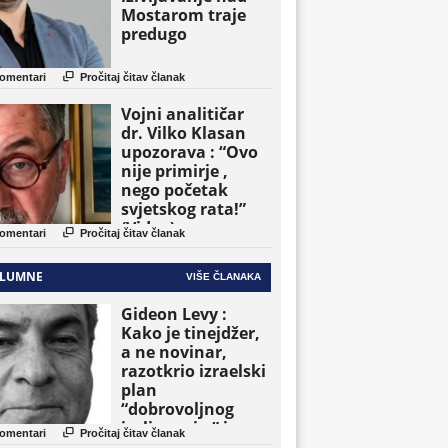
Mostarom traje
predugo

omentari
Pročitaj čitav članak
Vojni analitičar
dr. Vilko Klasan
upozorava : “Ovo
nije primirje ,
nego početak
svjetskog rata!”
(Video)

omentari
Pročitaj čitav članak
LUMNE
VIŠE ČLANAKA
Gideon Levy :
Kako je tinejdžer,
a ne novinar,
razotkrio izraelski
plan
“dobrovoljnog
iseljavanja ” iz

omentari
Pročitaj čitav članak
Gaze