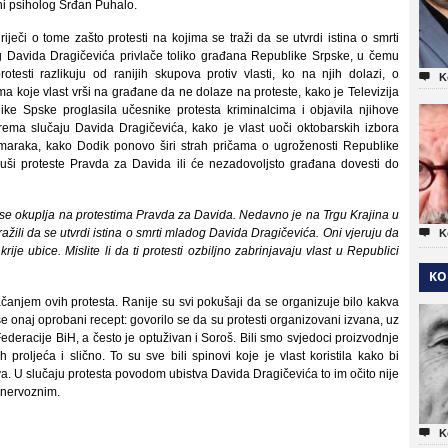
ni psiholog Srđan Puhalo.
 riječi o tome zašto protesti na kojima se traži da se utvrdi istina o smrti
 Davida Dragičevića privlače toliko građana Republike Srpske, u čemu
rotesti razlikuju od ranijih skupova protiv vlasti, ko na njih dolazi, o

K
ima koje vlast vrši na građane da ne dolaze na proteste, kako je Televizija
ike Spske proglasila učesnike protesta kriminalcima i objavila njihove
ema slučaju Davida Dragičevića, kako je vlast uoči oktobarskih izbora
 maraka, kako Dodik ponovo širi strah pričama o ugroženosti Republike
guši proteste Pravda za Davida ili će nezadovoljsto građana dovesti do
i se okuplja na protestima Pravda za Davida. Nedavno je na Trgu Krajina u
tražili da se utvrdi istina o smrti mladog Davida Dragičevića. Oni vjeruju da

K
krije ubice. Mislite li da ti protesti ozbiljno zabrinjavaju vlast u Republici
KO
ačanjem ovih protesta. Ranije su svi pokušaji da se organizuje bilo kakva
 se onaj oprobani recept: govorilo se da su protesti organizovani izvana, uz
 Federacije BiH, a često je optuživan i Soroš. Bili smo svjedoci proizvodnje
ih proljeća i slično. To su sve bili spinovi koje je vlast koristila kako bi
va. U slučaju protesta povodom ubistva Davida Dragičevića to im očito nije
o nervoznim.

K