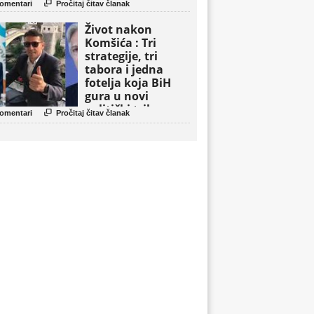

omentari
Pročitaj čitav članak
Život nakon
Komšića : Tri
strategije, tri
tabora i jedna
fotelja koja BiH
gura u novi
politički triler

omentari
Pročitaj čitav članak