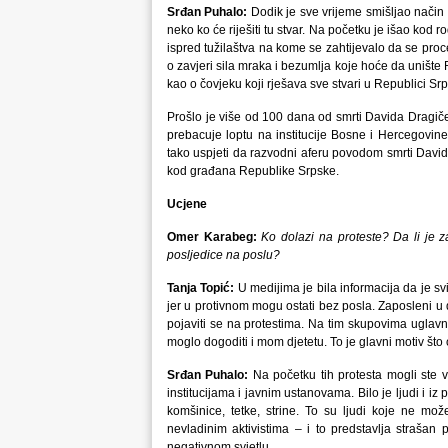
Srđan Puhalo:
Dodik je sve vrijeme smišljao način
neko ko će riješiti tu stvar. Na početku je išao kod r
ispred tužilaštva na kome se zahtijevalo da se proc
o zavjeri sila mraka i bezumlja koje hoće da unište 
kao o čovjeku koji rješava sve stvari u Republici Srp
Prošlo je više od 100 dana od smrti Davida Dragiče
prebacuje loptu na institucije Bosne i Hercegovine
tako uspjeti da razvodni aferu povodom smrti David
kod građana Republike Srpske.
Ucjene
Omer Karabeg:
Ko dolazi na proteste? Da li je 
posljedice na poslu?
Tanja Topić:
U medijima je bila informacija da je s
jer u protivnom mogu ostati bez posla. Zaposleni u
pojaviti se na protestima. Na tim skupovima uglavno
moglo dogoditi i mom djetetu. To je glavni motiv što 
Srđan Puhalo:
Na početku tih protesta mogli ste vi
institucijama i javnim ustanovama. Bilo je ljudi i iz 
komšinice, tetke, strine. To su ljudi koje ne može
nevladinim aktivistima – i to predstavlja straša
negativnom svjetlu.