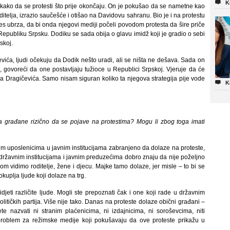

K
 kako da se protesti što prije okončaju. On je pokušao da se nametne kao
oditelja, izrazio saučešće i otišao na Davidovu sahranu. Bio je i na protestu
es ubrza, da bi onda njegovi mediji počeli povodom protesta da šire priče
Republiku Srpsku. Dodiku se sada obija o glavu imidž koji je gradio o sebi
skoj.
vića, ljudi očekuju da Dodik nešto uradi, ali se ništa ne dešava. Sada on
, govoreći da one postavljaju tužioce u Republici Srpskoj. Vjeruje da će
a Dragičevića. Samo nisam siguran koliko ta njegova strategija pije vode

K
za građane rizično da se pojave na protestima? Mogu li zbog toga imati
vim uposlenicima u javnim institucijama zabranjeno da dolaze na proteste,
 državnim institucijama i javnim preduzećima dobro znaju da nije poželjno
m vidimo roditelje, žene i djecu. Majke tamo dolaze, jer misle – to bi se
okuplja ljude koji dolaze na trg.
djeti različite ljude. Mogli ste prepoznati čak i one koji rade u državnim
političkih partija. Više nije tako. Danas na proteste dolaze obični građani –
te nazvati ni stranim plaćenicima, ni izdajnicima, ni soroševcima, niti
n problem za režimske medije koji pokušavaju da ove proteste prikažu u