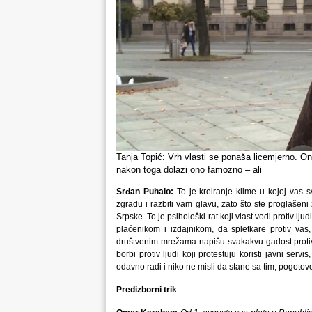
Tanja Topić: Vrh vlasti se ponaša licemjerno. O
nakon toga dolazi ono famozno – ali
Srđan Puhalo:
To je kreiranje klime u kojoj vas
zgradu i razbiti vam glavu, zato što ste proglašen
Srpske. To je psihološki rat koji vlast vodi protiv lj
plaćenikom i izdajnikom, da spletkare protiv vas
društvenim mrežama napišu svakakvu gadost protiv 
borbi protiv ljudi koji protestuju koristi javni se
odavno radi i niko ne misli da stane sa tim, pogotovo
Predizborni trik