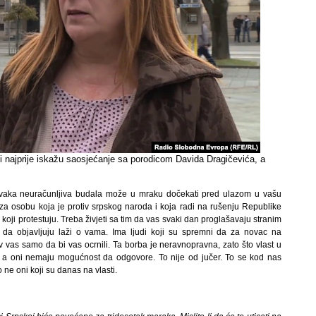
ni najprije iskažu saosjećanje sa porodicom Davida Dragičevića, a
 svaka neuračunljiva budala može u mraku dočekati pred ulazom u vašu
i za osobu koja je protiv srpskog naroda i koja radi na rušenju Republike
udi koji protestuju. Treba živjeti sa tim da vas svaki dan proglašavaju stranim
, da objavljuju laži o vama. Ima ljudi koji su spremni da za novac na
vas samo da bi vas ocrnili. Ta borba je neravnopravna, zato što vlast u
rvis, a oni nemaju mogućnost da odgovore. To nije od jučer. To se kod nas
 ne oni koji su danas na vlasti.