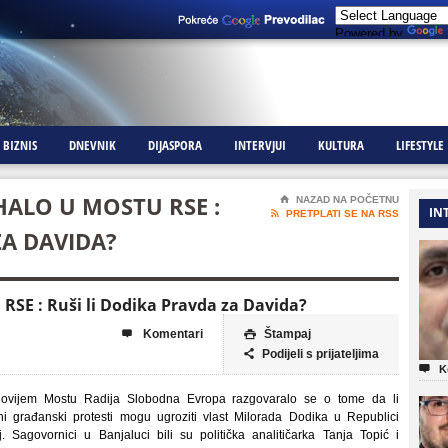
Powered by
BIZNIS
DNEVNIK
DIJASPORA
INTERVJUI
KULTURA
LIFESTYLE
HALO U MOSTU RSE :
⌂
NAZAD NA POČETNU
IN

PRETPLATI SE NA RSS
ZA DAVIDA?
 RSE : Ruši li Dodika Pravda za Davida?
Komentari
Štampaj


Podijeli s prijateljima


K
ovijem Mostu Radija Slobodna Evropa razgovaralo se o tome da li
i građanski protesti mogu ugroziti vlast Milorada Dodika u Republici
j. Sagovornici u Banjaluci bili su politička analitičarka Tanja Topić i