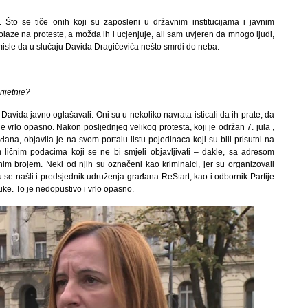
a. Što se tiče onih koji su zaposleni u državnim institucijama i javnim
laze na proteste, a možda ih i ucjenjuje, ali sam uvjeren da mnogo ljudi,
e, misle da u slučaju Davida Dragičevića nešto smrdi do neba.
rijetnje?
vida javno oglašavali. Oni su u nekoliko navrata isticali da ih prate, da
je vrlo opasno. Nakon posljednjeg velikog protesta, koji je održan 7. jula ,
đana, objavila je na svom portalu listu pojedinaca koji su bili prisutni na
m ličnim podacima koji se ne bi smjeli objavljivati – dakle, sa adresom
nim brojem. Neki od njih su označeni kao kriminalci, jer su organizovali
se našli i predsjednik udruženja građana ReStart, kao i odbornik Partije
ke. To je nedopustivo i vrlo opasno.