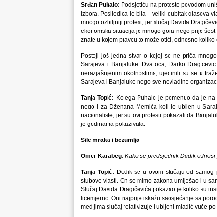
Srđan Puhalo:
Podsjetiću na proteste povodom uništ
izbora. Posljedica je bila – veliki gubitak glasova 
mnogo ozbiljniji protest, jer slučaj Davida Dragič
ekonomska situacija je mnogo gora nego prije šest g
znate u kojem pravcu to može otići, odnosno koliko će
Postoji još jedna stvar o kojoj se ne priča mno
Sarajeva i Banjaluke. Dva oca, Darko Dragičević 
nerazjašnjenim okolnostima, ujedinili su se u traž
Sarajeva i Banjaluke nego sve nevladine organizacije
Tanja Topić:
Kolega Puhalo je pomenuo da je na b
nego i za Dženana Memića koji je ubijen u Sarajev
nacionaliste, jer su ovi protesti pokazali da Banjal
je godinama pokazivala.
Sile mraka i bezumlja
Omer Karabeg:
Kako se predsjednik Dodik odnosi
Tanja Topić:
Dodik se u ovom slučaju od samog po
stubove vlasti. On se mimo zakona umiješao i u sam
Slučaj Davida Dragičevića pokazao je koliko su inst
licemjerno. Oni najprije iskažu saosjećanje sa por
medijima slučaj relativizuje i ubijeni mladić vuče po 