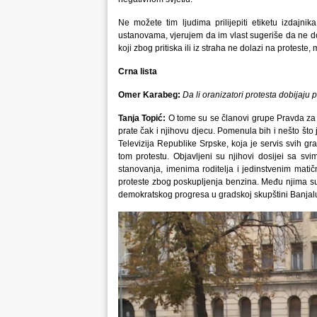
Ne možete tim ljudima prilijepiti etiketu izdajnik
ustanovama, vjerujem da im vlast sugeriše da ne do
koji zbog pritiska ili iz straha ne dolazi na protest
Crna lista
Omer Karabeg:
Da li oranizatori protesta dobijaju p
Tanja Topić:
O tome su se članovi grupe Pravda za Da
prate čak i njihovu djecu. Pomenula bih i nešto što 
Televizija Republike Srpske, koja je servis svih gra
tom protestu. Objavljeni su njihovi dosijei sa svi
stanovanja, imenima roditelja i jedinstvenim matič
proteste zbog poskupljenja benzina. Među njima su 
demokratskog progresa u gradskoj skupštini Banjalu