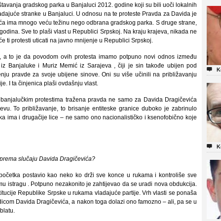
avanja gradskog parka u Banjaluci 2012. godine koji su bili uoči lokalnih
vladajuće stranke u Banjaluci. U odnosu na te proteste Pravda za Davida je
evića ima mnogo veću težinu nego odbrana gradskog parka. S druge strane,
odina. Sve to plaši vlast u Republici Srpskoj. Na kraju krajeva, nikada ne
 ti protesti uticati na javno mnijenje u Republici Srpskoj.
go, a to je da povodom ovih protesta imamo potpuno novi odnos između
iz Banjaluke i Muriz Memić iz Sarajeva , čiji je sin takođe ubijen pod

K
enju pravde za svoje ubijene sinove. Oni su više učinili na približavanju
. I ta činjenica plaši ovdašnju vlast.
anjalučkim protestima tražena pravda ne samo za Davida Dragičevića
u. To približavanje, to brisanje entiteske granice duboko je zabrinulo
uka ima i drugačije lice – ne samo ono nacionalističko i ksenofobično koje

K
 prema slučaju Davida Dragičevića?
četka postavio kao neko ko drži sve konce u rukama i kontroliše sve
u istragu . Potpuno nezakonito je zahtijevao da se uradi nova obdukcija.
itucije Republike Srpske u rukama vladajuće partije. Vrh vlasti se ponaša
odicom Davida Dragičevića, a nakon toga dolazi ono famozno – ali, pa se u
blatu.