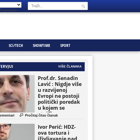
Translate
SCI/TECH
SHOWTIME
SPORT
TERVJUI
VIŠE ČLANAKA
Prof.dr. Senadin
Lavić : Nigdje više
u razvijenoj
Evropi ne postoji
politički poredak
u kojem se
etničke grupe

omentari
Pročitaj čitav članak
pojavljuju kao
osnovne političke
Ivor Perić: HDZ-
jedinice
ova tortura i
iživljavanje nad