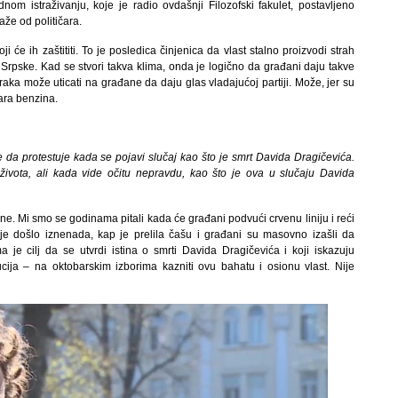
om istraživanju, koje je radio ovdašnji Filozofski fakulet, postavljeno
aže od političara.
i će ih zaštititi. To je posledica činjenica da vlast stalno proizvodi strah
rpske. Kad se stvori takva klima, onda je logično da građani daju takve
raka može uticati na građane da daju glas vladajućoj partiji. Može, jer su
tara benzina.
e da protestuje kada se pojavi slučaj kao što je smrt Davida Dragičevića.
života, ali kada vide očitu nepravdu, kao što je ova u slučaju Davida
e. Mi smo se godinama pitali kada će građani podvući crvenu liniju i reći
e došlo iznenada, kap je prelila čašu i građani su masovno izašli da
ma je cilj da se utvrdi istina o smrti Davida Dragičevića i koji iskazuju
ucija – na oktobarskim izborima kazniti ovu bahatu i osionu vlast. Nije