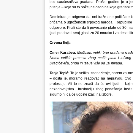
bez saučesništva građana. Prošle godine je u jedn
pitanje – koje su to poželjne osobine koje građani tr
Dominirao je odgovor da oni traže one političare koj
pričama o ugroženosti srpskog naroda i Republike S
odgovore. Pitali ste da li povećanje plate od 30 ma
ljudi prodavali svoj glas i za 20 maraka i za deset li
Crvena linija
Omer Karabeg:
Međutim, veliki broj građana izađ
Nema velikih protesta zbog malih plata i teškog 
Dragičevića, onda ih izađe više od 10 hiljada.
Tanja Topić:
To je veliko iznenađenje, barem za men
– dosta je, moramo reagovati na nepravdu. Ovo j
protestuju. Ali to ne znači da će ovi ljudi – koji
nezadovoljstvo i frustraciju zbog ponašanja instit
sigurno ni da će uopšte izaći na izbore.