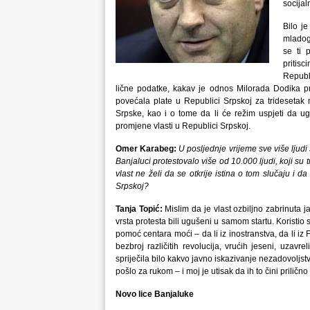
socijal
Bilo je
mladog
se ti p
pritisc
Republ
lične podatke, kakav je odnos Milorada Dodika pr
povećala plate u Republici Srpskoj za tridesetak
Srpske, kao i o tome da li će režim uspjeti da u
promjene vlasti u Republici Srpskoj.
Omer Karabeg:
U posljednje vrijeme sve više ljud
Banjaluci protestovalo više od 10.000 ljudi, koji su 
vlast ne želi da se otkrije istina o tom slučaju i da 
Srpskoj?
Tanja Topić:
Mislim da je vlast ozbiljno zabrinuta j
vrsta protesta bili ugušeni u samom startu. Koristio
pomoć centara moći – da li iz inostranstva, da li iz
bezbroj različitih revolucija, vrućih jeseni, uzavrel
spriječila bilo kakvo javno iskazivanje nezadovoljst
pošlo za rukom – i moj je utisak da ih to čini priličn
Novo lice Banjaluke