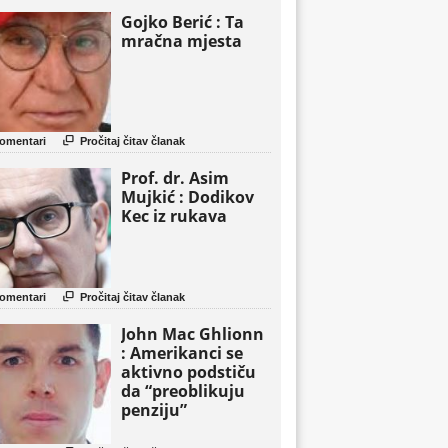
Gojko Berić : Ta
mračna mjesta

omentari
Pročitaj čitav članak
Prof. dr. Asim
Mujkić : Dodikov
Kec iz rukava

omentari
Pročitaj čitav članak
John Mac Ghlionn
: Amerikanci se
aktivno podstiču
da “preoblikuju
penziju”