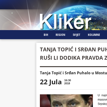
BIH
REGION
SVIJET
KOLUMNE
TANJA TOPIĆ I SRĐAN PU
RUŠI LI DODIKA PRAVDA 
Tanja Topić i Srđan Puhalo u Mostu
22 Jula
16:30
2018
U najn
masovn
Srpsko