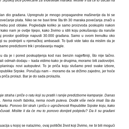
 Srpskoj biće povećane za tridesetak maraka. Mislite li da će to uticati na
jedan dio građana. Upregnuto je mnogo propagandne mašinerije da bi se
 povećanje plata. Niko se ne bavi time šta tih 30 maraka povećanja znači u
i nebu pod oblake. Pogledajte koliko je samo proizvoda poskupilo nakon
kako nam je ovdje lijepo, kako živimo u idili koju pokušavaju da naruše
ovaj prostor godišnje napusti 30.000 građana. Samo u ovom trenutku oko
oji su podnijeli u njemačkoj ambasadi. To ljudi vide tako da mislim da je
samo predizborni trik i prodavanju magle.
u da je i pored poskupljenja kod nas benzin najjeftiniji, što nije tačno.
ali odmah dodaju – kada vidimo kako je drugima, moramo biti zadovoljni.
aniraju novi autoputevi. To je priča koju slušamo pred svake izbore,
epublike Srpske. Poručuju nam – moramo da se držimo zajedno, jer hoće
 priča prolazi. Bar je do sada prolazila.
straha i priče o ratu koji su pratili i ranije predizborne kampanje. Danas
a. Nema novih fabrika, nema novih puteva. Dodik više neće imati šta da
 kartu. Ponovo širi strah i priču o ugroženosti Republike Srpske koju, kako
ačuvati. Mislite li da će mu to ponovo donijeti pobjedu? Da li su građani
cija u kojoj se nalazimo, ovaj politički život koji živimo, ne bi bili mogući