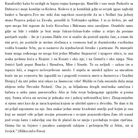
Karađorđe) kako bi uzdigli tu bajnu trajnu kategoriju. Raseliše i one moje Pudariće sa
Dubrava i moje komšije sa Koševa. Koševo ti je komšiluk gdje se uvijek igrao najbolji
basket u Sarajevu.Evo me neki dan napokon razuvjeriše da su i Sedlari (na južnoj
strani Popova polja) uz Zavalu, preselili iz Trebinjske opštine. I to je dobro, jer sad
opet mogu biti siguran da kuće Kovačina i Bakmaza nisu zavaljene. Ostadoše tamo
gdje su bile i odakle je brat moje čukun-čukun-babe otišao u svijet da postane
partijarh srpski – što je i postao.Dakle sve si uradio da poniziš srpsku čast, a znam da
nisi prvi, jer poniziše je stotine zločinaca u vremenu kad je durmitorska vucibatina
vodila bosanke Srbe, pa si nastavio da izjednačavaš četnike i partizane. Pa imenjače
brata moga rođenoga ne mogu biti jedno Mladen Stojanović i njegove ubice, to zna
svaka poštena kuća u Krajini: i na Kozari i oko nje; i na Grmeču i oko njega. Nisu
četnici ljudi poput Branka i Skendera, Mire i Simele. To su neljudi – zakon im u
topuzu leži, a tragovi nečovještvom smrde. I miješa se smrdež njihov sa smradom
braće im po zvjerstvu što izgradili su i pogonili tvornicu smrti u Jasenovcu i Gradini
Donjoj.I da niti jedne nisi rekao za Jasenovac više! Možda te čula neumrla duša moja
ubijene tetke Nevenke Pudarić. Ona je, sa hiljadama drugih mučenika zatučena i
bačena u neku jamu jasenovačku. Ako je čula tvoje baljezganje zgriješio si prema
njoj. Sestra očeva mi nevina je jednako sve i jednoj srebreničkoj žrtvi. Zloupotrijebio
si njenu smrt kao da je stara krpetina kojom se ubrišeš ujutro u dvorištu. Ne dam ti da
mi prljaš uspomenu na nju. Ima makar jedan metar kvadratni zemlje pod kojim je ona
koji ne smiješ više prljati svojim prisustvom i svojim praznoslovljem.Zato idi nazad
pod svoju šatru i zabavljaj one što ih plaćaš da se smiju i povlađuju tvojim riječima.
Onima što su čojstvo i junaštvo zamijenili rakijom i pečenjem.Nit si Srbin, nit si
čovjek." (Kliker.info-Fena)