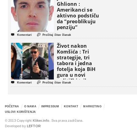
Ghlionn :
Amerikanci se
aktivno podstiču
da “preoblikuju
penziju”


Komentari
Pročitaj čitav članak
Život nakon
Komšića : Tri
strategije, tri
tabora i jedna
fotelja koja BiH
gura u novi
politički triler


Komentari
Pročitaj čitav članak
POČETNA
O NAMA
IMPRESSUM
KONTAKT
MARKETING
USLOVI KORIŠTENJA
© 2013 Copyright
Kliker.info
. Sva prava zadržana.
Developed by
LEFTOR