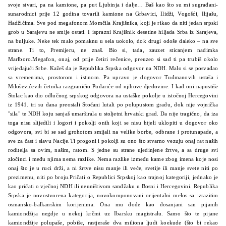
svoje stvari, pa na kamione, pa put Ljubinja i dalje… Baš kao što su mi sugrađani-
sunarodnici prije 12 godina tovarili kamione na Grbavici, Ilidži, Vogošći, Ilijašu,
Hadžićima. Sve pod megafonom Momčila Krajišnika, koji je rikao da niti jedan srpski
grob u Sarajevu ne smije ostati. I isprazni Krajišnik desetine hiljada Srba iz Sarajeva,
na buljuke. Neke tek malo pomaknu u sela uokolo, dok drugi odoše daleko – na sve
strane. Ti to, Premijeru, ne znaš. Bio si, tada, zauzet sticanjem nadimka
Marlboro.Megafon, onaj, od prije četiri rečenice, preuzeo si sad ti pa trubiš okolo
vrijeđajući Srbe. Kažeš da je Republika Srpska odgovor na NDH. Malo si se posvađao
sa vremenima, prostorom i istinom. Pa upravo je dogovor Tuđmanovih ustaša i
Miloševićevih četnika razgraničio Pudariće od njihove djedovine. I kad oni napustiše
Stolac kao dio odlučnog srpskog odgovora na ustaške pokolje u istočnoj Hercegovini
iz 1941. tri su dana preostali Stočani lutali po polupustom gradu, dok nije vojnička
"sila" te NDH koju sanjaš umarširala u stoljetni hrvatski grad. Da nije tragično, da iza
toga nisu slijedili i logori i pokolji onih koji se nisu htjeli uklopiti u dogovor oko
odgovora, svi bi se sad grohotom smijali na velike borbe, odbrane i protunapade, a
sve za čast i slavu Nacije.Ti progoni i pokolji su ono što stvarno vezuju onaj rat naših
roditelja sa ovim, našim, ratom. S jedne su strane ujedinjene žrtve, a sa druge svi
zločinci i među njima nema razlike. Nema razlike između kame zbog imena koje nosi
onaj što je u ruci drži, a ni žrtve nisu manje ili veće, svetije ili manje svete niti po
prezimenu, niti po broju.Pričati o Republici Srpskoj kao trajnoj kategoriji, jednako je
kao pričati o vječnoj NDH ili neuništivom sandžaku u Bosni i Hercegovini. Republika
Srpska je novostvorena kategorija, novokomponovani orijentalni melos sa izrazitim
osmansko-balkanskim korijenima. Ona mu dođe kao dosanjani san pijanih
kamiondžija negdje u nekoj krčmi uz Ibarsku magistralu. Samo što te pijane
kamiondžije polupaše, pobiše, rastjeraše dva miliona ljudi koekude (što bi rekao