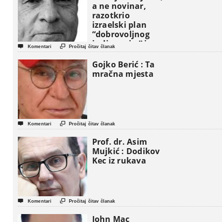
a ne novinar,
razotkrio
izraelski plan
“dobrovoljnog
iseljavanja ” iz


Komentari
Pročitaj čitav članak
Gaze
Gojko Berić : Ta
mračna mjesta


Komentari
Pročitaj čitav članak
Prof. dr. Asim
Mujkić : Dodikov
Kec iz rukava


Komentari
Pročitaj čitav članak
John Mac