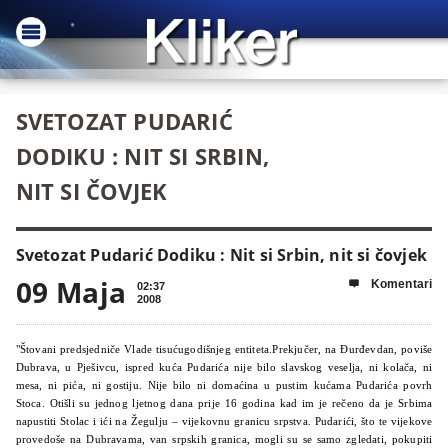
SVETOZAT PUDARIĆ
DODIKU : NIT SI SRBIN,
NIT SI ČOVJEK
Svetozat Pudarić Dodiku : Nit si Srbin, nit si čovjek
09 Maja
Komentari

02:37
2008
"Štovani predsjedniče Vlade tisućugodišnjeg entiteta.Prekjučer, na Đurđevdan, poviše
Dubrava, u Pješivcu, ispred kuća Pudarića nije bilo slavskog veselja, ni kolača, ni
mesa, ni pića, ni gostiju. Nije bilo ni domaćina u pustim kućama Pudarića povrh
Stoca. Otišli su jednog ljetnog dana prije 16 godina kad im je rečeno da je Srbima
napustiti Stolac i ići na Žegulju – vijekovnu granicu srpstva. Pudarići, što te vijekove
provedoše na Dubravama, van srpskih granica, mogli su se samo zgledati, pokupiti