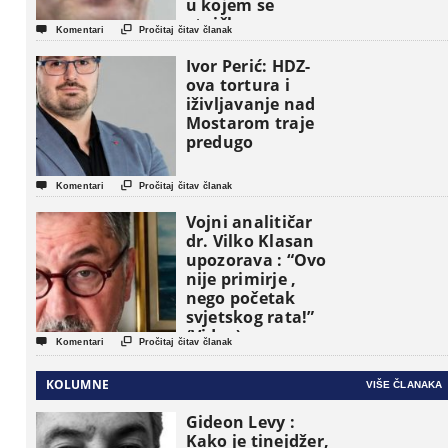
u kojem se
etničke grupe


Komentari
Pročitaj čitav članak
pojavljuju kao
osnovne
Ivor Perić: HDZ-
političke jedinice
ova tortura i
iživljavanje nad
Mostarom traje
predugo


Komentari
Pročitaj čitav članak
Vojni analitičar
dr. Vilko Klasan
upozorava : “Ovo
nije primirje ,
nego početak
svjetskog rata!”
(Video)


Komentari
Pročitaj čitav članak
KOLUMNE
VIŠE ČLANAKA
Gideon Levy :
Kako je tinejdžer,