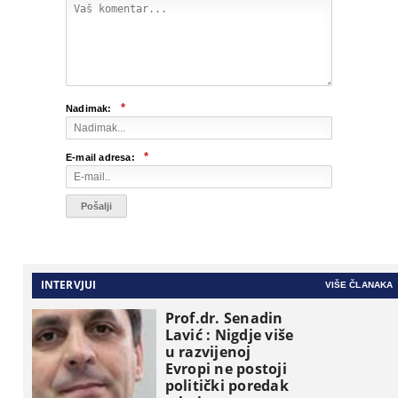
*
Nadimak:
*
E-mail adresa:
INTERVJUI
VIŠE ČLANAKA
Prof.dr. Senadin
Lavić : Nigdje više
u razvijenoj
Evropi ne postoji
politički poredak