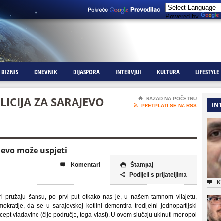
Powered by
BIZNIS
DNEVNIK
DIJASPORA
INTERVJUI
KULTURA
LIFESTYLE
LICIJA ZA SARAJEVO
⌂
NAZAD NA POČETNU
IN

PRETPLATI SE NA RSS
ajevo može uspjeti
Komentari
Štampaj


Podijeli s prijateljima


K
ri pružaju šansu, po prvi put otkako nas je, u našem tamnom vilajetu,
okratije, da se u sarajevskoj kotlini demontira trodijelni jednopartijski
ept vladavine (čije područje, toga vlast). U ovom slučaju ukinuti monopol