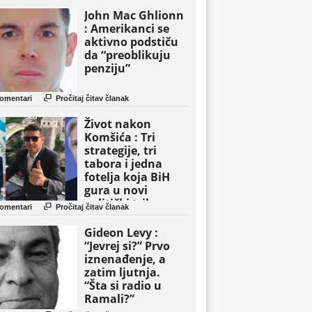
John Mac Ghlionn
: Amerikanci se
aktivno podstiču
da “preoblikuju
penziju”

omentari
Pročitaj čitav članak
Život nakon
Komšića : Tri
strategije, tri
tabora i jedna
fotelja koja BiH
gura u novi
politički triler

omentari
Pročitaj čitav članak
Gideon Levy :
“Jevrej si?” Prvo
iznenađenje, a
zatim ljutnja.
“Šta si radio u
Ramali?”