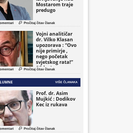
Mostarom traje
predugo

omentari
Pročitaj čitav članak
Vojni analitičar
dr. Vilko Klasan
upozorava : “Ovo
nije primirje ,
nego početak
svjetskog rata!”
(Video)

omentari
Pročitaj čitav članak
LUMNE
VIŠE ČLANAKA
Prof. dr. Asim
Mujkić : Dodikov
Kec iz rukava

omentari
Pročitaj čitav članak