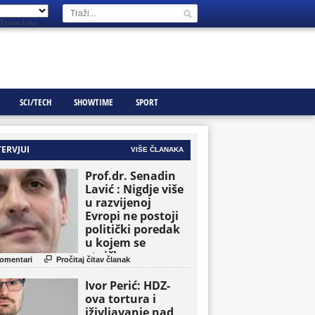
Translate
SCI/TECH
SHOWTIME
SPORT
TERVJUI
VIŠE ČLANAKA
Prof.dr. Senadin
Lavić : Nigdje više
u razvijenoj
Evropi ne postoji
politički poredak
u kojem se
etničke grupe

omentari
Pročitaj čitav članak
pojavljuju kao
osnovne političke
Ivor Perić: HDZ-
jedinice
ova tortura i
iživljavanje nad