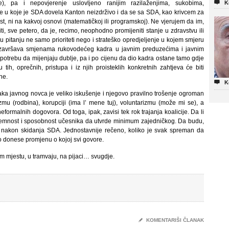

ke), pa i nepovjerenje uslovljeno ranijim razilaženjima, sukobima,
K
 u koje je SDA dovela Kanton neizdrživo i da se sa SDA, kao krivcem za
vlast, ni na kakvoj osnovi (matematičkoj ili programskoj). Ne vjerujem da im,
ti, sve petero, da je, recimo, neophodno promijeniti stanje u zdravstvu ili
 u pitanju ne samo prioriteti nego i strateško opredjeljenje u kojem smjeru
e i završava smjenama rukovodećeg kadra u javnim preduzećima i javnim
trebu da mijenjaju dublje, pa i po cijenu da dio kadra ostane tamo gdje
 tih, oprečnih, pristupa i iz njih proisteklih konkretnih zahtjeva će biti
ne.

K
aka javnog novca je veliko iskušenje i njegovo pravilno trošenje ogroman
tizmu (rodbina), korupciji (ima l’ mene tuj), voluntarizmu (može mi se), a
formalnih dogovora. Od toga, ipak, zavisi tek rok trajanja koalicije. Da li
premnost i sposobnost učesnika da utvrde minimum zajedničkog. Da budu,
ti nakon skidanja SDA. Jednostavnije rečeno, koliko je svak spreman da
o donese promjenu o kojoj svi govore.
om mjestu, u tramvaju, na pijaci… svugdje.
✎
KOMENTARIŠI ČLANAK