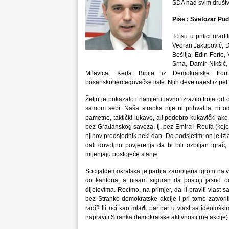
SDA nad svim društ
Piše : Svetozar Pud
To su u prilici urad
Vedran Jakupović, Da
Bešlija, Edin Forto
Srna, Damir Nikšić,
Milavica, Kerla Bibija iz Demokratske fron
bosanskohercegovačke liste. Njih devetnaest iz pet p
Želju je pokazalo i namjeru javno izrazilo troje o
samom sebi. Naša stranka nije ni prihvatila, ni 
pametno, taktički lukavo, ali podobro kukavički ako
bez Građanskog saveza, tj. bez Emira i Reufa (kojeg 
njihov predsjednik neki dan. Da podsjetim: on je izj
dali dovoljno povjerenja da bi bili ozbiljan igrač
mijenjaju postojeće stanje.
Socijaldemokratska je partija zarobljena igrom n
do kantona, a nisam siguran da postoji jasno o
dijelovima. Recimo, na primjer, da li praviti vlast
bez Stranke demokratske akcije i pri tome zatvorit
radi? Ili ući kao mlađi partner u vlast sa ideolo
napraviti Stranka demokratske aktivnosti (ne akcije)