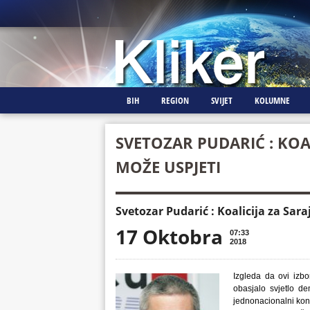
BIH
REGION
SVIJET
KOLUMNE
SVETOZAR PUDARIĆ : KOA
MOŽE USPJETI
Svetozar Pudarić : Koalicija za Sar
17 Oktobra
07:33
2018
Izgleda da ovi izbo
obasjalo svjetlo dem
jednonacionalni konc