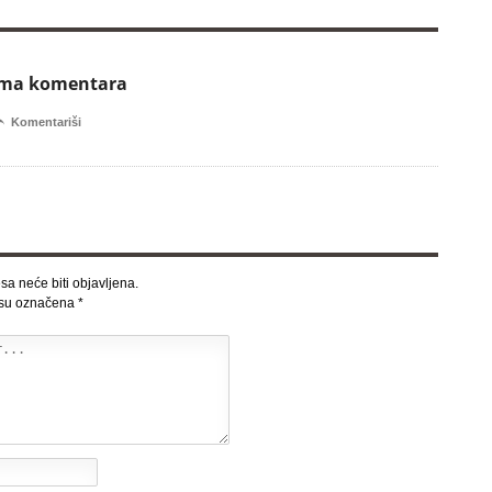
ema komentara

Komentariši
sa neće biti objavljena.
 su označena
*