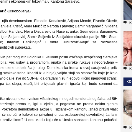
venim i ekonomskim tokovima u Kantonu Sarajevo.
arić (Oslobođenje)
iti njih devetnaestoro: Elmedin Konaković, Arijana Memić, Elvedin Okerić,

K
nijela Kristić, Amel Mekić iz Naroda i pravde; Damir Marjanović, Vildana
, Vibor Handžić, Neira Dizdarević iz Naše stranke; Segmedina Bajramović
 Igor Stojanović, Samir Suljević iz Socijaldemokratske partije BiH; Sead
te; Ibrahim Hadžibajrić i Amra Junuzović-Kaljić sa Nezavisne
olitičkih subjekata.
d ovih pet mogućih udionika u velikom poslu vraćanja uzapćenog Sarajeva
odbila, već uslovila programom, onako na široke rukave i neodređeno –
 se uzme u obzir šta je ulog. Demokratska fronta, u ovoj sarajevskoj priči

K
svakako treba izbaciti iz kuhinje), valjda stoji na stanovištu koje je iznio
avio da je sve do SDP-a i da građani nisu njegovoj (lično njegovoj) stranci
KO
, pa će, stoga, znači, biti privjesak glavnih igrača koji budu spremni da
a više nivoa, nekom vrstom višestrukog mnogodimenzionalnog šaha od BiH
dređenje prema toj igri u cjelini, a pogotovo ne prema nekim njenim
 sa Pokretom demokratske akcije u Tuzlanskom kantonu, znači praviti vlast
i čvrsto oči o kakvoj se privatnoj unutaresdeaovskoj osvetničkoj čarlami
škim protivnikom? U onu vladu koju će u Unsko-sanskom kantonu pokušati
.

K