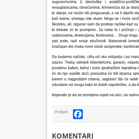
sugovornicima (i ideološke i praktično-politič
nesuglasicama, obračunima, konsenzus da je stanje
to stanje, ne može niti pregovarati, a ne li dijeliti 
baš svima, smetaju iste stvari. Mogu se i hoće složi
školstvu, ali, siguran sam da postoje razlike kad su
bi trebale ići te promjene. Za neke to i počinj
ustanovama, direkcijama, fondovima… Drugi imaju po
sad jeste, radi svoje stručnosti. Balansirati između
značajan dio muka nove vlasti sarajevske, kantonal
Da budemo načisto: cifra od oko milijardu i po mar
izazov. Treba odoljeti klijentelizmu (jarani), nepo
posebno kafani, kahvi i svim sjedilačkim mjestima ne
će do nje uopšte doći, presudna će biti stvarna s
barem u najgrubljim crtama, saglasni šta će radi
odustane od svoga kako bi dobili zajedničko, a da t
Imperativ je da se promjena osjeti na ulici, na radn
Facebook
Podijeli
KOMENTARI