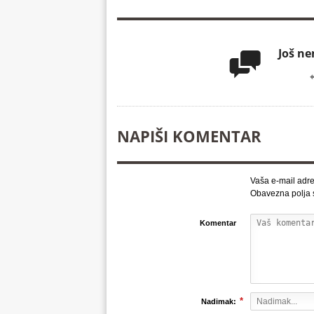
Još n

NAPIŠI KOMENTAR
Vaša e-mail adre
Obavezna polja
Komentar
*
Nadimak: