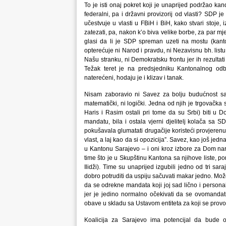
To je isti onaj pokret koji je unaprijed podržao k
federalni, pa i državni provizorij od vlasti? SDP je
učestvuje u vlasti u FBiH i BiH, kako stvari stoje,
zatezati, pa, nakon k’o biva velike borbe, za par mjes
glasi da li je SDP spreman uzeti na mostu (kanto
opterećuje ni Narod i pravdu, ni Nezavisnu bh. listu, j
Našu stranku, ni Demokratsku frontu jer ih rezultati
Težak teret je na predsjedniku Kantonalnog odb
naterećeni, hodaju je i klizav i tanak.
Nisam zaboravio ni Savez za bolju budućnost sa
matematički, ni logički. Jedna od njih je trgovačka
Haris i Rasim ostali pri tome da su Srbi) biti 
mandatu, bila i ostala vjerni djelitelj kolača sa S
pokušavala glumatati drugačije koristeći provjerenu t
vlast, a laj kao da si opozicija”. Savez, kao još je
u Kantonu Sarajevo – i oni kroz izbore za Dom nar
time što je u Skupštinu Kantona sa njihove liste, 
Ilidži). Time su unaprijed izgubili jedno od tri 
dobro potruditi da uspiju sačuvati makar jedno. Mo
da se odrekne mandata koji joj sad lično i perso
jer je jedino normalno očekivati da se ovomandatn
obave u skladu sa Ustavom entiteta za koji se prov
Koalicija za Sarajevo ima potencijal da bude 