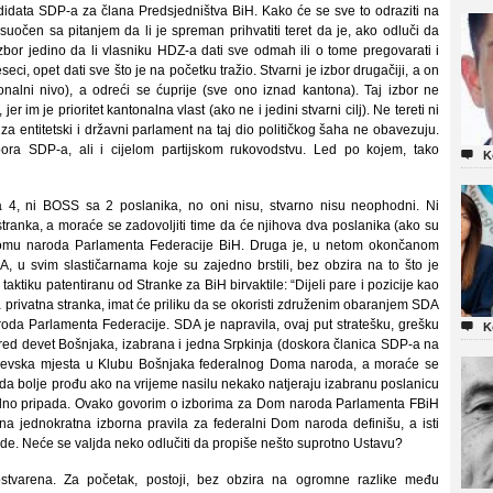
andidata SDP-a za člana Predsjedništva BiH. Kako će se sve to odraziti na
 suočen sa pitanjem da li je spreman prihvatiti teret da je, ako odluči da
 izbor jedino da li vlasniku HDZ-a dati sve odmah ili o tome pregovarati i
eci, opet dati sve što je na početku tražio. Stvarni je izbor drugačiji, a on
nalni nivo), a odreći se ćuprije (sve ono iznad kantona). Taj izbor ne
er im je prioritet kantonalna vlast (ako ne i jedini stvarni cilj). Ne tereti ni
 za entitetski i državni parlament na taj dio političkog šaha ne obavezuju.
ora SDP-a, ali i cijelom partijskom rukovodstvu. Led po kojem, tako

K
 4, ni BOSS sa 2 poslanika, no oni nisu, stvarno nisu neophodni. Ni
 stranka, a moraće se zadovoljiti time da će njihova dva poslanika (ako su
u Domu naroda Parlamenta Federacije BiH. Druga je, u netom okončanom
DA, u svim slastičarnama koje su zajedno brstili, bez obzira na to što je
aktiku patentiranu od Stranke za BiH birvaktile: “Dijeli pare i pozicije kao
dna privatna stranka, imat će priliku da se okoristi združenim obaranjem SDA
oda Parlamenta Federacije. SDA je napravila, ovaj put stratešku, grešku

K
pored devet Bošnjaka, izabrana i jedna Srpkinja (doskora članica SDP-a na
sarajevska mjesta u Klubu Bošnjaka federalnog Doma naroda, a moraće se
žda bolje prođu ako na vrijeme nasilu nekako natjeraju izabranu poslanicu
nalno pripada. Ovako govorim o izborima za Dom naroda Parlamenta FBiH
a jednokratna izborna pravila za federalni Dom naroda definišu, a isti
ode. Neće se valjda neko odlučiti da propiše nešto suprotno Ustavu?
ostvarena. Za početak, postoji, bez obzira na ogromne razlike među