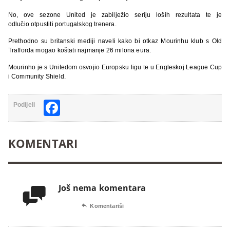
No, ove sezone United je zabilježio seriju loših rezultata te je
odlučio otpustiti portugalskog trenera.
Prethodno su britanski mediji naveli kako bi otkaz Mourinhu klub s Old
Trafforda mogao koštati najmanje 26 milona eura.
Mourinho je s Unitedom osvojio Europsku ligu te u Engleskoj League Cup
i Community Shield.
Facebook
Podijeli
KOMENTARI
Još nema komentara


Komentariši