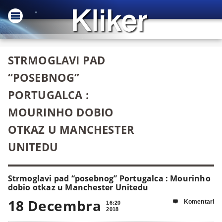
STRMOGLAVI PAD
“POSEBNOG”
PORTUGALCA :
MOURINHO DOBIO
OTKAZ U MANCHESTER
UNITEDU
Strmoglavi pad “posebnog” Portugalca : Mourinho
dobio otkaz u Manchester Unitedu
18 Decembra
Komentari

16:20
2018