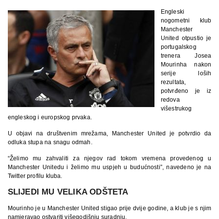
Engleski
nogometni klub
Manchester
United otpustio je
portugalskog
trenera Josea
Mourinha nakon
serije loših
rezultata,
potvrđeno je iz
redova
višestrukog
engleskog i europskog prvaka.
U objavi na društvenim mrežama, Manchester United je potvrdio da
odluka stupa na snagu odmah.
“Želimo mu zahvaliti za njegov rad tokom vremena provedenog u
Manchester Unitedu i želimo mu uspjeh u budućnosti”, navedeno je na
Twitter profilu kluba.
SLIJEDI MU VELIKA ODŠTETA
Mourinho je u Manchester United stigao prije dvije godine, a klub je s njim
namjeravao ostvariti višegodišnju suradnju.