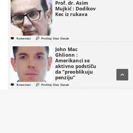
Prof. dr. Asim
Mujkić : Dodikov
Kec iz rukava


Komentari
Pročitaj čitav članak
John Mac
Ghlionn :
Amerikanci se
aktivno podstiču
da “preoblikuju

penziju”


Komentari
Pročitaj čitav članak
Život nakon
Komšića : Tri
strategije, tri
tabora i jedna
fotelja koja BiH
gura u novi
politički triler


Komentari
Pročitaj čitav članak