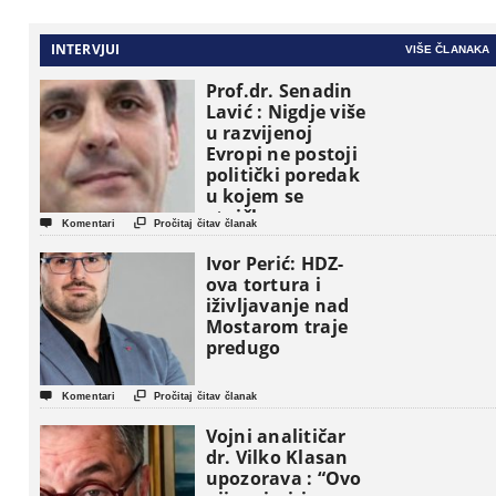
INTERVJUI
VIŠE ČLANAKA
Prof.dr. Senadin
Lavić : Nigdje više
u razvijenoj
Evropi ne postoji
politički poredak
u kojem se
etničke grupe


Komentari
Pročitaj čitav članak
pojavljuju kao
osnovne
Ivor Perić: HDZ-
političke jedinice
ova tortura i
iživljavanje nad
Mostarom traje
predugo


Komentari
Pročitaj čitav članak
Vojni analitičar
dr. Vilko Klasan
upozorava : “Ovo