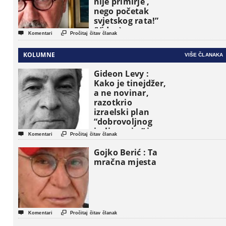
nije primirje ,
nego početak
svjetskog rata!”
(Video)


Komentari
Pročitaj čitav članak
KOLUMNE
VIŠE ČLANAKA
Gideon Levy :
Kako je tinejdžer,
a ne novinar,
razotkrio
izraelski plan
“dobrovoljnog
iseljavanja ” iz


Komentari
Pročitaj čitav članak
Gaze
Gojko Berić : Ta
mračna mjesta


Komentari
Pročitaj čitav članak