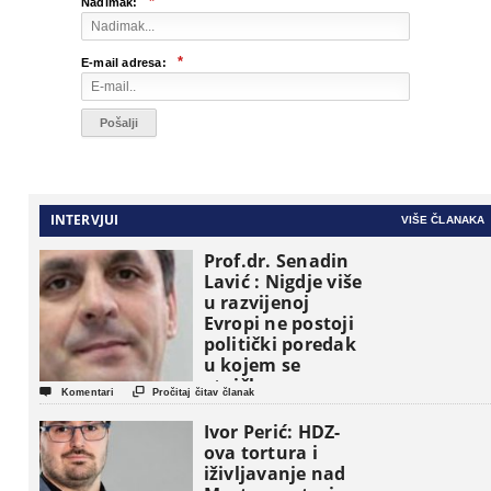
*
Nadimak:
*
E-mail adresa:
INTERVJUI
VIŠE ČLANAKA
Prof.dr. Senadin
Lavić : Nigdje više
u razvijenoj
Evropi ne postoji
politički poredak
u kojem se
etničke grupe


Komentari
Pročitaj čitav članak
pojavljuju kao
osnovne
Ivor Perić: HDZ-
političke jedinice
ova tortura i
iživljavanje nad