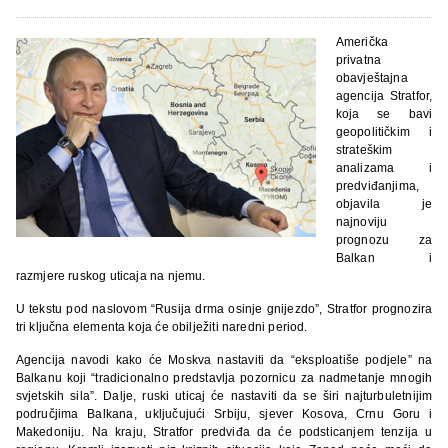
Američka
privatna
obavještajna
agencija Stratfor,
koja se bavi
geopolitičkim i
strateškim
analizama i
predviđanjima,
objavila je
najnoviju
prognozu za
Balkan i
razmjere ruskog uticaja na njemu.
U tekstu pod naslovom “Rusija drma osinje gnijezdo”, Stratfor prognozira
tri ključna elementa koja će obilježiti naredni period.
Agencija navodi kako će Moskva nastaviti da “eksploatiše podjele” na
Balkanu koji “tradicionalno predstavlja pozornicu za nadmetanje mnogih
svjetskih sila”. Dalje, ruski uticaj će nastaviti da se širi najturbuletnijim
područjima Balkana, uključujući Srbiju, sjever Kosova, Crnu Goru i
Makedoniju. Na kraju, Stratfor predviđa da će podsticanjem tenzija u