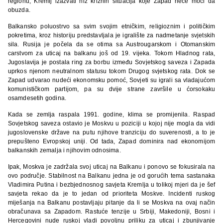
regionu, Kremlj izazvati niz kriznih situacija koje Zapad neće moći da
obuzda.
Balkansko poluostrvo sa svim svojim etničkim, religioznim i političkim
pokretima, kroz historiju predstavljala je igralište za nadmetanje svjetskih
sila. Rusija je počela da se otima sa Austrougarskom i Otomanskim
carstvom za uticaj na balkanu još od 19. vijeka. Tokom Hladnog rata,
Jugoslavija je postala ring za borbu između Sovjetskog saveza i Zapada
uprkos njenom neutralnom statusu tokom Drugog svjetskog rata. Dok se
Zapad udvarao nudeći ekonomsku pomoć, Sovjeti su igrali sa vladajućom
komunističkom partijom, pa su dvije strane završile u ćorsokaku
osamdesetih godina.
Kada se zemlja raspala 1991. godine, klima se promijenila. Raspad
Sovjetskog saveza ostavio je Moskvu u poziciji u kojoj nije mogla da vidi
jugoslovenske države na putu njihove tranziciju do suverenosti, a to je
prepušteno Evropskoj uniji. Od tada, Zapad dominira nad ekonomijom
balkanskih zemalja i njihovim odnosima.
Ipak, Moskva je zadržala svoj uticaj na Balkanu i ponovo se fokusirala na
ovo područje. Stabilnost na Balkanu jedna je od gorućih tema sastanaka
Vladimira Putina i bezbjednosnog savjeta Kremlja u tolikoj mjeri da je šef
savjeta rekao da je to jedan od prioriteta Moskve. Incidenti ruskog
miješanja na Balkanu postavljaju pitanje da li se Moskva na ovaj način
obračunava sa Zapadom. Rastuće tenzije u Srbiji, Makedoniji, Bosni i
Hercegovini nude ruskoj vladi povoljnu priliku za uticaj i zbunjivanje