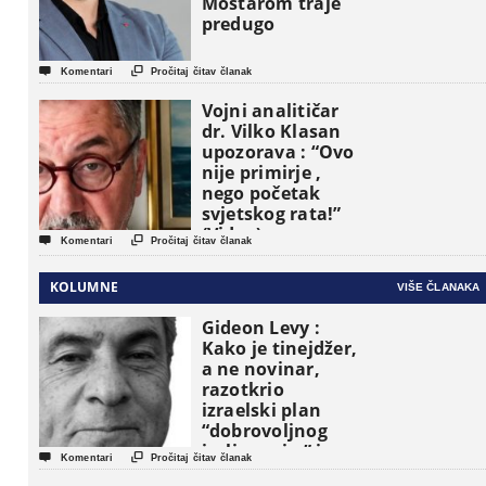
Mostarom traje
predugo


Komentari
Pročitaj čitav članak
Vojni analitičar
dr. Vilko Klasan
upozorava : “Ovo
nije primirje ,
nego početak
svjetskog rata!”
(Video)


Komentari
Pročitaj čitav članak
KOLUMNE
VIŠE ČLANAKA
Gideon Levy :
Kako je tinejdžer,
a ne novinar,
razotkrio
izraelski plan
“dobrovoljnog
iseljavanja ” iz


Komentari
Pročitaj čitav članak
Gaze