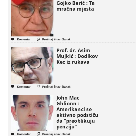
Gojko Berić : Ta
mračna mjesta


Komentari
Pročitaj čitav članak
Prof. dr. Asim
Mujkić : Dodikov
Kec iz rukava


Komentari
Pročitaj čitav članak
John Mac
Ghlionn :
Amerikanci se
aktivno podstiču
da “preoblikuju
penziju”


Komentari
Pročitaj čitav članak