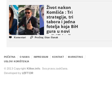
Život nakon
Komšića : Tri
strategije, tri
tabora i jedna
fotelja koja BiH
gura u novi
politički triler


Komentari
Pročitaj čitav članak
POČETNA
O NAMA
IMPRESSUM
KONTAKT
MARKETING
USLOVI KORIŠTENJA
© 2013 Copyright
Kliker.info
. Sva prava zadržana.
Developed by
LEFTOR