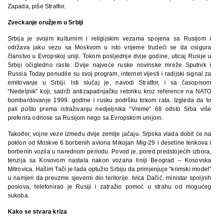
Zapada, piše Stratfor.
Zveckanje oružjem u Srbiji
Srbija je svojim kulturnim i religijskim vezama spojena sa Rusijom i
održava jaku vezu sa Moskvom u isto vrijeme trudeći se da osigura
članstvo u Evropskoj uniji. Tokom posljednje dvije godine, uticaj Rusije u
Srbiji očigledno raste. Dvije najveće ruske novinske mreže Sputnik i
Russia Today ponudile su svoj program, internet vijesti i radijski signal za
emitovanje u Srbiji. Isti slučaj je, navodi Stratfor, i sa časopisom
“Nedeljnik” koji, sadrži antizapadnjačku retoriku kroz reference na NATO
bombardovanje 1999. godine i rusku podršku tokom rata. Izgleda da to
pali pošto prema istraživanju nedjeljnika “Vreme” 68 odsto Srba više
preferira odnose sa Rusijom nego sa Evropskom unijom.
Također, vojne veze između dvije zemlje jačaju. Srpska vlada dobit će na
poklon od Moskve 6 borbenih aviona Mikojan Mig-29 i desetine tenkova i
borbenih vozila u narednom periodu. Povod je, pored predstojećih izbora,
tenzija sa Kosovom nastala nakon vozana liniji Beograd – Kosovska
Mitrovica. Hašim Tači je tada optužio Srbiju da primjenjuje “krimski model”
u namjeri da preuzme sjeverni dio teritorije. Ivica Dačić, ministar spoljnih
poslova, telefonirao je Rusiji i zatražio pomoć u strahu od mogućeg
sukoba.
Kako se stvara kriza