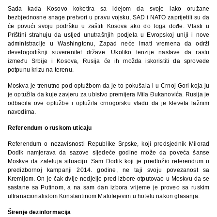
Sada kada Kosovo koketira sa idejom da svoje lako oružane
bezbjednosne snage pretvori u pravu vojsku, SAD i NATO zaprijetili su da
će povući svoju podršku u zaštiti Kosova ako do toga dođe. Vlasti u
Prištini strahuju da usljed unutrašnjih podjela u Evropskoj uniji i nove
administracije u Washingtonu, Zapad neće imati vremena da održi
devetogodišnji suverenitet države. Ukoliko tenzije nastave da rastu
između Srbije i Kosova, Rusija će ih možda iskoristiti da sprovede
potpunu krizu na terenu.
Moskva je trenutno pod optužbom da je to pokušala i u Crnoj Gori koja ju
je optužila da kuje zavjeru za ubistvo premijera Mila Đukanovića. Rusija je
odbacila ove optužbe i optužila crnogorsku vladu da je kleveta lažnim
navodima.
Referendum o ruskom uticaju
Referendum o nezavisnosti Republike Srpske, koji predsjednik Milorad
Dodik namjerava da sazove sljedeće godine može da poveća šanse
Moskve da zaleluja situaciju. Sam Dodik koji je predložio referendum u
predizbornoj kampanji 2014. godine, ne taji svoju povezanost sa
Kremljom. On je čak dvije nedjelje pred izbore otputovao u Moskvu da se
sastane sa Putinom, a na sam dan izbora vrijeme je proveo sa ruskim
ultranacionalistom Konstantinom Malofejevim u hotelu nakon glasanja.
Širenje dezinformacija