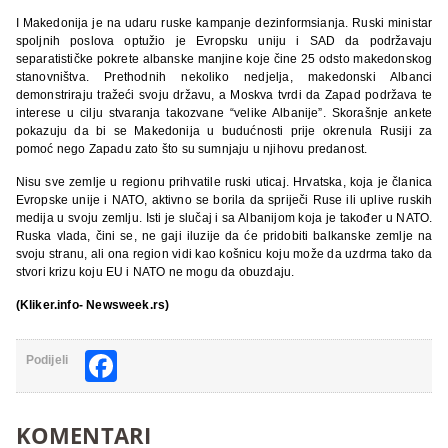
I Makedonija je na udaru ruske kampanje dezinformsianja. Ruski ministar
spoljnih poslova optužio je Evropsku uniju i SAD da podržavaju
separatističke pokrete albanske manjine koje čine 25 odsto makedonskog
stanovništva. Prethodnih nekoliko nedjelja, makedonski Albanci
demonstriraju tražeći svoju državu, a Moskva tvrdi da Zapad podržava te
interese u cilju stvaranja takozvane “velike Albanije”. Skorašnje ankete
pokazuju da bi se Makedonija u budućnosti prije okrenula Rusiji za
pomoć nego Zapadu zato što su sumnjaju u njihovu predanost.
Nisu sve zemlje u regionu prihvatile ruski uticaj. Hrvatska, koja je članica
Evropske unije i NATO, aktivno se borila da spriječi Ruse ili uplive ruskih
medija u svoju zemlju. Isti je slučaj i sa Albanijom koja je također u NATO.
Ruska vlada, čini se, ne gaji iluzije da će pridobiti balkanske zemlje na
svoju stranu, ali ona region vidi kao košnicu koju može da uzdrma tako da
stvori krizu koju EU i NATO ne mogu da obuzdaju.
(Kliker.info- Newsweek.rs)
Facebook
Podijeli
KOMENTARI