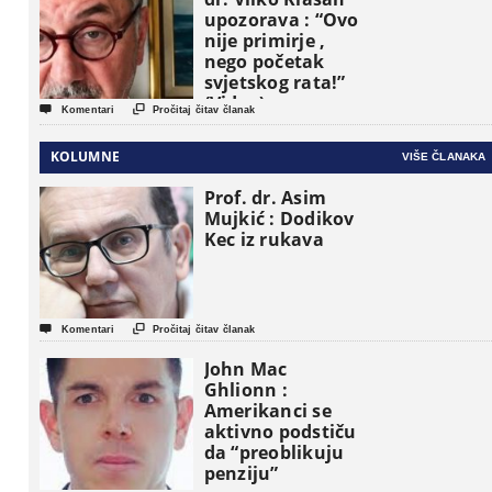
upozorava : “Ovo
nije primirje ,
nego početak
svjetskog rata!”
(Video)


Komentari
Pročitaj čitav članak
KOLUMNE
VIŠE ČLANAKA
Prof. dr. Asim
Mujkić : Dodikov
Kec iz rukava


Komentari
Pročitaj čitav članak
John Mac
Ghlionn :
Amerikanci se
aktivno podstiču
da “preoblikuju
penziju”