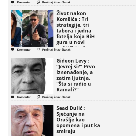


Komentari
Pročitaj čitav članak
Život nakon
Komšića : Tri
strategije, tri
tabora i jedna
fotelja koja BiH
gura u novi
politički triler


Komentari
Pročitaj čitav članak
Gideon Levy :
“Jevrej si?” Prvo
iznenađenje, a
zatim ljutnja.
“Šta si radio u
Ramali?”


Komentari
Pročitaj čitav članak
Sead Đulić :
Sjećanje na
Orašlje kao
opomena i put ka
smiraju