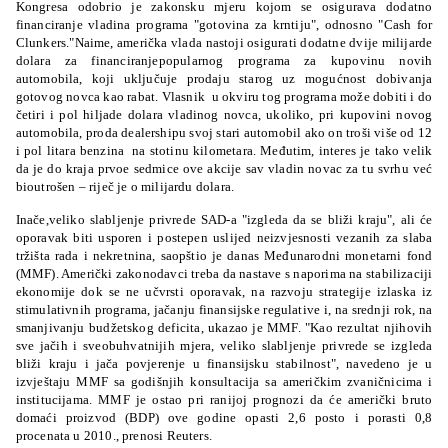
Kongresa odobrio je zakonsku mjeru kojom se osigurava dodatno
financiranje vladina programa "gotovina za krntiju", odnosno "Cash for
Clunkers."
Naime, američka vlada nastoji osigurati dodatne dvije milijarde
dolara za financiranjepopularnog programa za kupovinu novih
automobila, koji uključuje prodaju starog uz mogućnost dobivanja
gotovog novca kao rabat.
Vlasnik
u okviru tog programa može dobiti i do
četiri i pol hiljade dolara vladinog novca, ukoliko, pri kupovini novog
automobila, proda dealershipu svoj stari automobil ako on troši više od 12
i pol litara benzina
na stotinu kilometara.
Međutim, interes je tako velik
da je do kraja prvoe sedmice ove akcije sav vladin novac za tu svrhu već
bioutrošen – riječ je o milijardu dolara.
Inače,v
eliko slabljenje privrede SAD-a "izgleda da se bliži kraju", ali će
oporavak biti usporen i postepen uslijed neizvjesnosti vezanih za slaba
tržišta rada i nekretnina, saopštio je danas Međunarodni monetarni fond
(MMF). Američki zakonodavci treba da nastave s naporima na stabilizaciji
ekonomije dok se ne učvrsti oporavak, na razvoju strategije izlaska iz
stimulativnih programa, jačanju finansijske regulative i, na srednji rok, na
smanjivanju budžetskog deficita, ukazao je MMF. "Kao rezultat njihovih
sve jačih i sveobuhvatnijih mjera, veliko slabljenje privrede se izgleda
bliži kraju i jača povjerenje u finansijsku stabilnost", navedeno je u
izvještaju MMF sa godišnjih konsultacija sa američkim zvaničnicima i
institucijama. MMF je ostao pri ranijoj prognozi da će američki bruto
domaći proizvod (BDP) ove godine opasti 2,6 posto i porasti 0,8
procenata u 2010., prenosi Reuters.