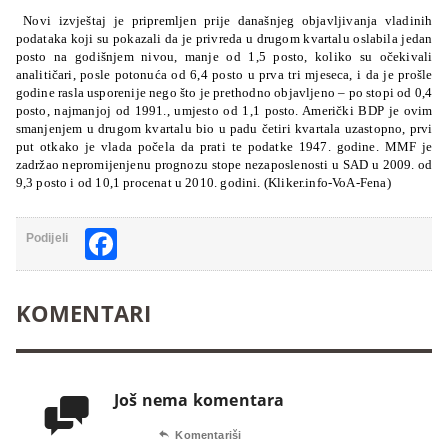
Novi izvještaj je pripremljen prije današnjeg objavljivanja vladinih
podataka koji su pokazali da je privreda u drugom kvartalu oslabila jedan
posto na godišnjem nivou, manje od 1,5 posto, koliko su očekivali
analitičari, posle potonuća od 6,4 posto u prva tri mjeseca, i da je prošle
godine rasla usporenije nego što je prethodno objavljeno – po stopi od 0,4
posto, najmanjoj od 1991., umjesto od 1,1 posto. Američki BDP je ovim
smanjenjem u drugom kvartalu bio u padu četiri kvartala uzastopno, prvi
put otkako je vlada počela da prati te podatke 1947. godine. MMF je
zadržao nepromijenjenu prognozu stope nezaposlenosti u SAD u 2009. od
9,3 posto i od 10,1 procenat u 2010. godini. (Kliker.info-VoA-Fena)
Facebook
Podijeli
KOMENTARI
Još nema komentara


Komentariši