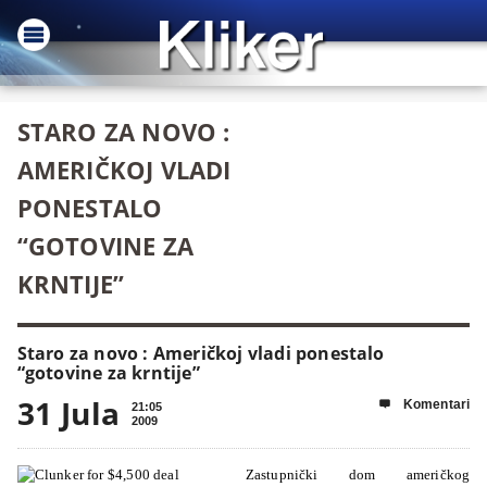
STARO ZA NOVO :
AMERIČKOJ VLADI
PONESTALO
“GOTOVINE ZA
KRNTIJE”
Staro za novo : Američkoj vladi ponestalo
“gotovine za krntije”
31 Jula
Komentari

21:05
2009
Zastupnički dom američkog