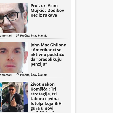
Prof. dr. Asim
Mujkić : Dodikov
Kec iz rukava

omentari
Pročitaj čitav članak
John Mac Ghlionn
: Amerikanci se
aktivno podstiču
da “preoblikuju
penziju”

omentari
Pročitaj čitav članak
Život nakon
Komšića : Tri
strategije, tri
tabora i jedna
fotelja koja BiH
gura u novi