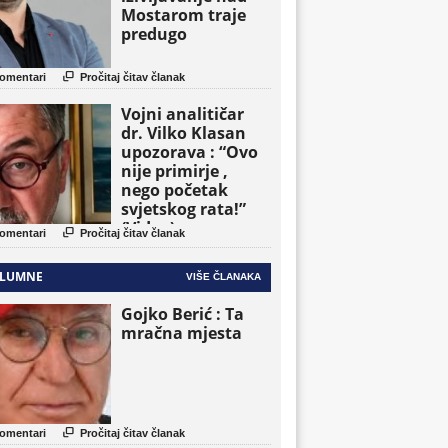
Mostarom traje
predugo

omentari
Pročitaj čitav članak
Vojni analitičar
dr. Vilko Klasan
upozorava : “Ovo
nije primirje ,
nego početak
svjetskog rata!”
(Video)

omentari
Pročitaj čitav članak
LUMNE
VIŠE ČLANAKA
Gojko Berić : Ta
mračna mjesta

omentari
Pročitaj čitav članak