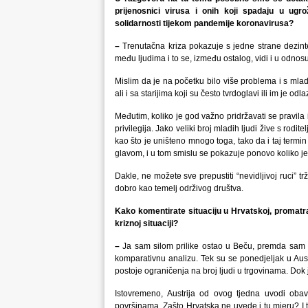
prijenosnici virusa i onih koji spadaju u u
solidarnosti tijekom pandemije koronavirusa?
–
Trenutačna kriza pokazuje s jedne strane dezinte
među ljudima i to se, između ostalog, vidi i u odnosu
Mislim da je na početku bilo više problema i s mladim
ali i sa starijima koji su često tvrdoglavi ili im je o
Međutim, koliko je god važno pridržavati se pravila
privilegija. Jako veliki broj mladih ljudi žive s rodi
kao što je uništeno mnogo toga, tako da i taj termin 
glavom, i u tom smislu se pokazuje ponovo koliko j
Dakle, ne možete sve prepustiti “nevidljivoj ruci” tr
dobro kao temelj održivog društva.
Kako komentirate situaciju u Hrvatskoj, promatrate
kriznoj situaciji?
–
Ja sam silom prilike ostao u Beču, premda sam se 
komparativnu analizu. Tek su se ponedjeljak u Aus
postoje ograničenja na broj ljudi u trgovinama. Dok j
Istovremeno, Austrija od ovog tjedna uvodi ob
površinama. Zašto Hrvatska ne uvede i tu mjeru? I 