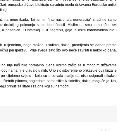
čkoj, europske države blokiraju suradnju među državama Europske unije,
aliji.
ažnija nego ikada. Taj termin “internacionala generacija” znači ne samo
lu drukčijeg poimanja same budućnosti. Mislim da smo trenutačno svi
, a posebice u Hrvatskoj ili u Zagrebu, gdje je osim koronavirusa bio i
 niti u tjednima, nego možda u satima, dakle, promijenio se odnos prema
nu perspektivu. Prije svega zato što ovo neće završiti u nekoliko dana,
lno nije baš bilo normalno. Sada vidimo zašto se u mnogim državama
r se godinama nije ulagalo u njih. Ono što istovremeno prikazuje ova kriza je
o cijelome svijetu i koja su prozivala starije da nisu osigurali nikakvu
u štetnih plinova, pogledajte samo slike iz satelita, dakle, moguće je. No,
baju brinuti za stare i za one koji su nemoćni.