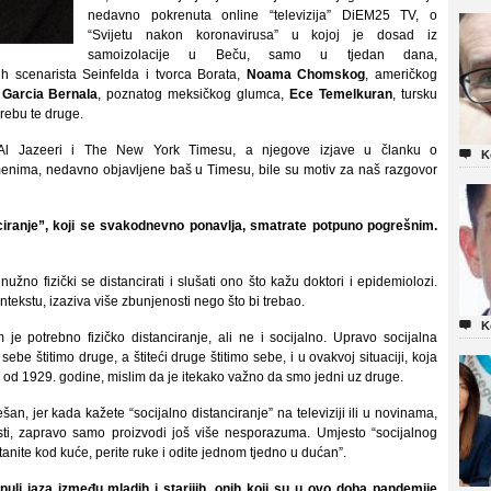
nedavno pokrenuta online “televizija” DiEM25 TV, o
“Svijetu nakon koronavirusa” u kojoj je dosad iz
samoizolacije u Beču, samo u tjedan dana,
ih scenarista Seinfelda i tvorca Borata,
Noama Chomskog
, američkog
 Garcia Bernala
, poznatog meksičkog glumca,
Ece Temelkuran
, tursku
grebu te druge.
 Al Jazeeri i The New York Timesu, a njegove izjave u članku o

K
menima, nedavno objavljene baš u Timesu, bile su motiv za naš razgovor
nciranje”, koji se svakodnevno ponavlja, smatrate potpuno pogrešnim.
užno fizički se distancirati i slušati ono što kažu doktori i epidemiolozi.
tekstu, izaziva više zbunjenosti nego što bi trebao.

K
je potrebno fizičko distanciranje, ali ne i socijalno. Upravo socijalna
sebe štitimo druge, a štiteći druge štitimo sebe, i u ovakvoj situaciji, koja
li od 1929. godine, mislim da je itekako važno da smo jedni uz druge.
an, jer kada kažete “socijalno distanciranje” na televiziji ili u novinama,
esti, zapravo samo proizvodi još više nesporazuma. Umjesto “socijalnog
stanite kod kuće, perite ruke i odite jednom tjedno u dućan”.
i jaza između mladih i starijih, onih koji su u ovo doba pandemije