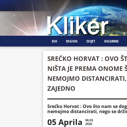
BIH
REGION
SVIJET
KOLUMNE
SREĆKO HORVAT : OVO Š
NIŠTA JE PREMA ONOME ŠT
NEMOJMO DISTANCIRATI,
ZAJEDNO
Srećko Horvat : Ovo što nam se doga
nemojmo distancirati, nego se drž
05 Aprila
06:01
2020