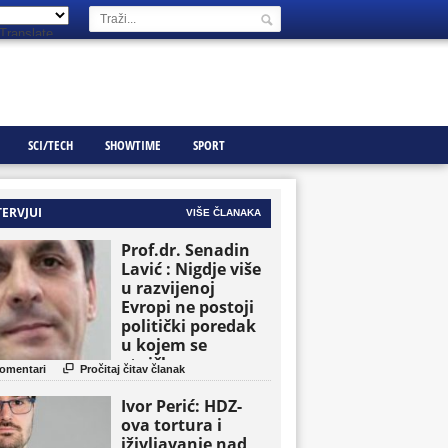
Translate
SCI/TECH
SHOWTIME
SPORT
TERVJUI
VIŠE ČLANAKA
Prof.dr. Senadin
Lavić : Nigdje više
u razvijenoj
Evropi ne postoji
politički poredak
u kojem se
etničke grupe

omentari
Pročitaj čitav članak
pojavljuju kao
osnovne političke
Ivor Perić: HDZ-
jedinice
ova tortura i
iživljavanje nad