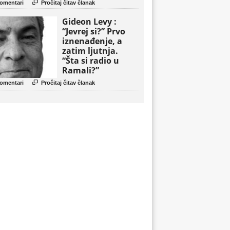
politički triler

omentari
Pročitaj čitav članak
Gideon Levy :
“Jevrej si?” Prvo
iznenađenje, a
zatim ljutnja.
“Šta si radio u
Ramali?”

omentari
Pročitaj čitav članak