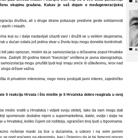

K
groženu skupinu građana. Kakav je vaš dojam o međugeneracijskoj
graciju društva, ali s druge strane pokazuje predivne geste solidarnosti
 starih i mladih.
a koji su i dalje nastavljali izlaziti vani i družiti se u velikim skupinama,
dlazak u dućan ostala još jedina stvar u životu koju mogu donekle kontrolirati.

K
 i biti jako oprezan, mislim da je samoizolacija u državama poput Hrvatske
teljima. Zadnjih 30 godina tokom “tranzicije” uništena je javna stanogradnja,
samoizolacija mogu priuštiti ljudi koji imaju sreće ili ušteđevinu, krov nad
e uloga države važna.
žišta ili privatnim interesima, nego mora postojati javni interes, zajedničko
 li reakciju Hrvata i što mislite je li Hrvatska dobro reagirala u ovoj
mislio vratiti u Hrvatskoj i vidjeti svoju obitelj, tako da vam mogu dati
triji spomenule dodatne mjere u supermarketima, dakle, ovdje i dalje ne
e u Hrvatskoj, koliko čujem od roditelja, ograničen broj ljudi u trgovinama.
avezno nošenje maski za lice u dućanima, a uskoro i na svim javnim
tu se opet vraćamo na ekonomiju, kao i činjenicu da je taj famozni proces