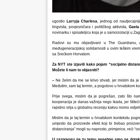
ugostio
Larryja Charlesa
, jednog od nautjecajnij
lingvista, povjesničara i političkog aktivista,
Gaela
novinarku i spisateljicu koja je u samoizolaciji u Za
Radovi su mu objavljivani u The Guardianu,
međugeneracijskoj solidarnosti u ovim teškim vre
sa Srećkom Horvatom.
Za NYT ste izjavili kako pojam “socijalno dista
Možete li nam to objasniti?
–
Ne želim da me se krivo shvati, jer mislim da je n
Međutim, sam taj termin, a pogotovo u hrvatskom kon
Prije svega, mislim da je pogrešan, zato što nam 
kooperacija je danas važnija nego ikada, jer štiteći 
rapidno srlja u globalnu recesiju kakvu nismo vidje
Mislim da je taj termin u hrvatskom kontekstu pogreš
umjesto da proizvede efekt koji bi trebao proizv
distanciranja” mogli su naprosto, primjerice, reći “o
U razgovoru na tu temu posebno smo se dotaknul