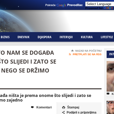
Powered by
BIZNIS
DNEVNIK
DIJASPORA
INTERVJUI
KULTURA
LIFESTYLE
TO NAM SE DOGAĐA
⌂
NAZAD NA POČETNU
IN

PRETPLATI SE NA RSS
O SLIJEDI I ZATO SE
 NEGO SE DRŽIMO

K
đa ništa je prema onome što slijedi i zato se
imo zajedno
Komentari
Štampaj


Podijeli s prijateljima
