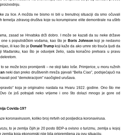
i proizvodnju.
 za lice. A možda ne bismo ni bili u trenutnoj situaciji da smo očuvali
gih temelja zdravog društva koje su korumpirane elite demontirale na uštrb
ama, zasad se Hrvatska drži dobro. I može se kazati da su neke države
i one s populističkim vođama, kao što je
Boris Johnson
koji je nedavno
jao, ili kao što je
Donald Trump
koji kaže da ako umre sto tisuća ljudi da
i Mađarsku, kao što je oduvijek želio, sada konačno pretvara u pravu
 dekretom.
 to se može brzo promijeniti – ne stoji tako loše. Primjerice, u moru ružnih
ran
neki dan preko društvenih mreža pjevali “Bella Ciao”, podsjećajući na
navali pod “demokracijom” naočigled urušava.
nepravdo” koja je originalno nastala na Hvaru 1922. godine. Ono što me
 Ovo će još potrajati neko vrijeme i ono što dolazi mnogo je gore od
mija Covida-19?
aze koronavirusom, koliko broj mrtvih od posljedica koronavirusa.
ozu, to je zemlja čijih je 20 posto BDP-a ovisno o turizmu, zemlja u kojoj
e zemlja koja ekonomski nije bila pripremljena za ovu situaciju.