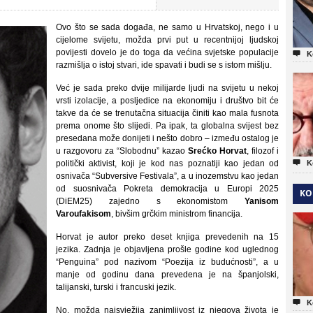
Ovo što se sada događa, ne samo u Hrvatskoj, nego i u
cijelome svijetu, možda prvi put u recentnijoj ljudskoj
povijesti dovelo je do toga da većina svjetske populacije

K
razmišlja o istoj stvari, ide spavati i budi se s istom mišlju.
Već je sada preko dvije milijarde ljudi na svijetu u nekoj
vrsti izolacije, a posljedice na ekonomiju i društvo bit će
takve da će se trenutačna situacija činiti kao mala fusnota
prema onome što slijedi. Pa ipak, ta globalna svijest bez
presedana može donijeti i nešto dobro – između ostalog je
u razgovoru za “Slobodnu” kazao
Srećko Horvat
, filozof i

politički aktivist, koji je kod nas poznatiji kao jedan od
K
osnivača “Subversive Festivala”, a u inozemstvu kao jedan
od suosnivača Pokreta demokracija u Europi 2025
KO
(DiEM25) zajedno s ekonomistom
Yanisom
Varoufakisom
, bivšim grčkim ministrom financija.
Horvat je autor preko deset knjiga prevedenih na 15
jezika. Zadnja je objavljena prošle godine kod uglednog
“Penguina” pod nazivom “Poezija iz budućnosti”, a u
manje od godinu dana prevedena je na španjolski,
talijanski, turski i francuski jezik.

K
No, možda najsvježija zanimljivost iz njegova života je