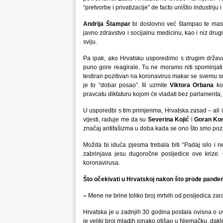
“pretvorbe i privatizacije” de facto uništio industriju 
Andrija Štampar
bi doslovno već štampao te maske
javno zdravstvo i socijalnu medicinu, kao i niz dru
sviju.
Pa ipak, ako Hrvatsku usporedimo s drugim držav
puno gore reagirale. Tu ne moramo niti spominjat
testiran pozitivan na koronavirus makar se svemu smi
je to “dobar posao”. Ili uzmite
Viktora Orbana
koj
pravcatu diktaturu kojom će vladati bez parlamenta,
U usporedbi s tim primjerima, Hrvatska zasad – ali i
vijesti, raduje me da su
Severina Kojić
i
Goran Ko
značaj antifašizma u doba kada se ono što smo poz
Možda bi iduća pjesma trebala biti “Padaj silo i 
zabrinjava jesu dugoročne posljedice ove krize.
koronavirusa.
Što očekivati u Hrvatskoj nakon što prođe pande
–
Mene ne brine toliko broj mrtvih od posljedica zar
Hrvatska je u zadnjih 30 godina postala ovisna o uv
je veliki broj mladih ionako otišao u Njemačku, dakl