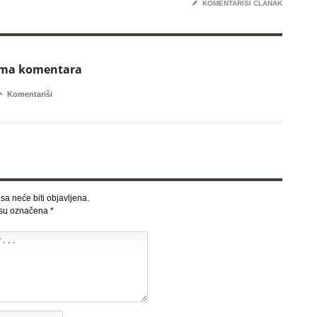
✎
KOMENTARIŠI ČLANAK
ema komentara

Komentariši
sa neće biti objavljena.
 su označena
*