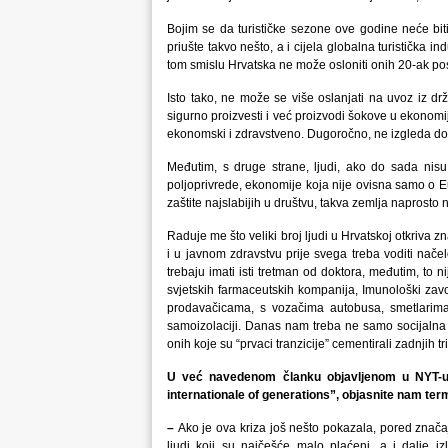
Bojim se da turističke sezone ove godine neće biti
priušte takvo nešto, a i cijela globalna turistička i
tom smislu Hrvatska ne može osloniti onih 20-ak po
Isto tako, ne može se više oslanjati na uvoz iz dr
sigurno proizvesti i već proizvodi šokove u ekonomiji,
ekonomski i zdravstveno. Dugoročno, ne izgleda do
Međutim, s druge strane, ljudi, ako do sada nisu
poljoprivrede, ekonomije koja nije ovisna samo o E
zaštite najslabijih u društvu, takva zemlja naprost
Raduje me što veliki broj ljudi u Hrvatskoj otkriva 
i u javnom zdravstvu prije svega treba voditi načelo
trebaju imati isti tretman od doktora, međutim, to ni
svjetskih farmaceutskih kompanija, Imunološki zavod
prodavačicama, s vozačima autobusa, smetlarima, p
samoizolaciji. Danas nam treba ne samo socijalna 
onih koje su “prvaci tranzicije” cementirali zadnjih t
U već navedenom članku objavljenom u NYT-u
internationale of generations”, objasnite nam ter
–
Ako je ova kriza još nešto pokazala, pored znača
ljudi koji su najčešće malo plaćeni, a i dalje i