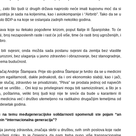
, zato što ljudi iz drugih država naprosto neće imati kupovnu moć da si
ndustrija je sada na koljenima, kao i aviokompanije i “Airbnb”. Tako da se u
sto BDP-a na koje se oslanjala zadnjih nekoliko godina.
žava koje su itekako pogođene krizom, poput Italije ili Španjolske. To će
 broj nezaposlenih raste i rast će još više, time će rasti broj ugroženijih, i
bro.
 bili svjesni, onda možda sada postanu svjesni da zemlja bez vlastite
urozoni, bez ulaganja u javno zdravstvo i obrazovanje, bez stanogradnje,
o nema budućnost.
značaj Andrije Štampara. Prije sto godina Štampar je tvrdio da se u medicini
m egalitarnosti, dakle jednakosti, da i oni ekonomsko slabiji, kao i jači,
je slučaj, zdravstvo se privatiziralo, “Pliva” se prodala jednoj od najvećih
 se uništio… Oni koji su privilegirani mogu biti samoizolirani, a što je s
oštarima, veliki broj ljudi koji nije te sreće da bude u karanteni ili
medicina već i društvo utemeljeno na radikalno drugačijim temeljima od
ridesetak godina.
 na temu međugeneracijske solidarnosti spomenuli ste pojam “an
min “internacionalna generacija”?
ja javnog zdravstva, značaja skrbi u društvu, svih onih poslova koje rade
zloženi riziku, to je činjenica da nam treba puno više transnacionalne