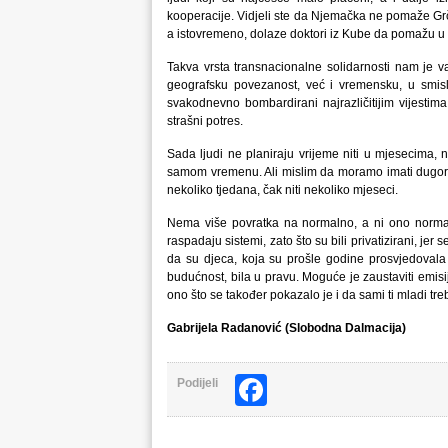
kooperacije. Vidjeli ste da Njemačka ne pomaže Gr
a istovremeno, dolaze doktori iz Kube da pomažu u It
Takva vrsta transnacionalne solidarnosti nam je v
geografsku povezanost, već i vremensku, u smis
svakodnevno bombardirani najrazličitijim vijestima
strašni potres.
Sada ljudi ne planiraju vrijeme niti u mjesecima,
samom vremenu. Ali mislim da moramo imati dugoroč
nekoliko tjedana, čak niti nekoliko mjeseci.
Nema više povratka na normalno, a ni ono norma
raspadaju sistemi, zato što su bili privatizirani, je
da su djeca, koja su prošle godine prosvjedovala p
budućnost, bila u pravu. Moguće je zaustaviti emisij
ono što se također pokazalo je i da sami ti mladi tre
Gabrijela Radanović (Slobodna Dalmacija)
Facebook
Podijeli