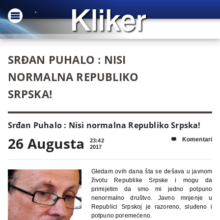
SRĐAN PUHALO : NISI
NORMALNA REPUBLIKO
SRPSKA!
Srđan Puhalo : Nisi normalna Republiko Srpska!
26 Augusta
Komentari

23:42
2017
Gledam ovih dana šta se dešava u javnom
životu Republike Srpske i mogu da
primijetim da smo mi jedno potpuno
nenormalno društvo. Javno mnjenje u
Republici Srpskoj je razoreno, sluđeno i
potpuno poremećeno.