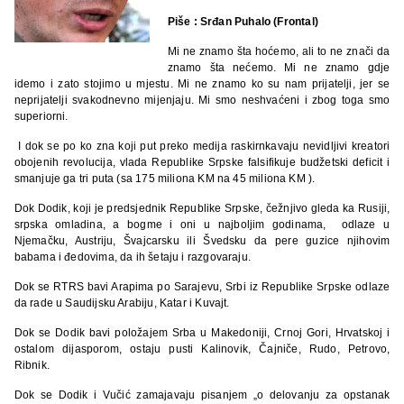
Piše : Srđan Puhalo (Frontal)
Mi ne znamo šta hoćemo, ali to ne znači da
znamo šta nećemo. Mi ne znamo gdje
idemo i zato stojimo u mjestu. Mi ne znamo ko su nam prijatelji, jer se
neprijatelji svakodnevno mijenjaju. Mi smo neshvaćeni i zbog toga smo
superiorni.
I dok se po ko zna koji put preko medija raskirnkavaju nevidljivi kreatori
obojenih revolucija, vlada Republike Srpske falsifikuje budžetski deficit i
smanjuje ga tri puta (sa 175 miliona KM na 45 miliona KM ).
Dok Dodik, koji je predsjednik Republike Srpske, čežnjivo gleda ka Rusiji,
srpska omladina, a bogme i oni u najboljim godinama, odlaze u
Njemačku, Austriju, Švajcarsku ili Švedsku da pere guzice njihovim
babama i đedovima, da ih šetaju i razgovaraju.
Dok se RTRS bavi Arapima po Sarajevu, Srbi iz Republike Srpske odlaze
da rade u Saudijsku Arabiju, Katar i Kuvajt.
Dok se Dodik bavi položajem Srba u Makedoniji, Crnoj Gori, Hrvatskoj i
ostalom dijasporom, ostaju pusti Kalinovik, Čajniče, Rudo, Petrovo,
Ribnik.
Dok se Dodik i Vučić zamajavaju pisanjem „o delovanju za opstanak