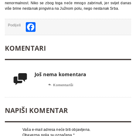
nenormalnost. Niko se zbog toga neće mnogo zabrinuti, jer svijet danas
više brine nestanak pingvina na Južnom polu, nego nestanak Srba.
Facebook
Podijeli
KOMENTARI
Još nema komentara


Komentariši
NAPIŠI KOMENTAR
Vaša e-mail adresa neće biti objavljena.
Obavezna polja su označena
*