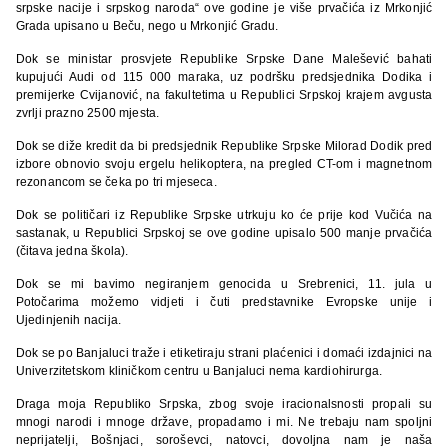
srpske nacije i srpskog naroda“ ove godine je više prvačića iz Mrkonjić
Grada upisano u Beču, nego u Mrkonjić Gradu.
Dok se ministar prosvjete Republike Srpske Dane Malešević bahati
kupujući Audi od 115 000 maraka, uz podršku predsjednika Dodika i
premijerke Cvijanović, na fakultetima u Republici Srpskoj krajem avgusta
zvrlji prazno 2500 mjesta.
Dok se diže kredit da bi predsjednik Republike Srpske Milorad Dodik pred
izbore obnovio svoju ergelu helikoptera, na pregled CT-om i magnetnom
rezonancom se čeka po tri mjeseca.
Dok se političari iz Republike Srpske utrkuju ko će prije kod Vučića na
sastanak, u Republici Srpskoj se ove godine upisalo 500 manje prvačića
(čitava jedna škola).
Dok se mi bavimo negiranjem genocida u Srebrenici, 11. jula u
Potočarima možemo vidjeti i čuti predstavnike Evropske unije i
Ujedinjenih nacija.
Dok se po Banjaluci traže i etiketiraju strani plaćenici i domaći izdajnici na
Univerzitetskom kliničkom centru u Banjaluci nema kardiohirurga.
Draga moja Republiko Srpska, zbog svoje iracionalsnosti propali su
mnogi narodi i mnoge države, propadamo i mi. Ne trebaju nam spoljni
neprijatelji, Bošnjaci, soroševci, natovci, dovoljna nam je naša