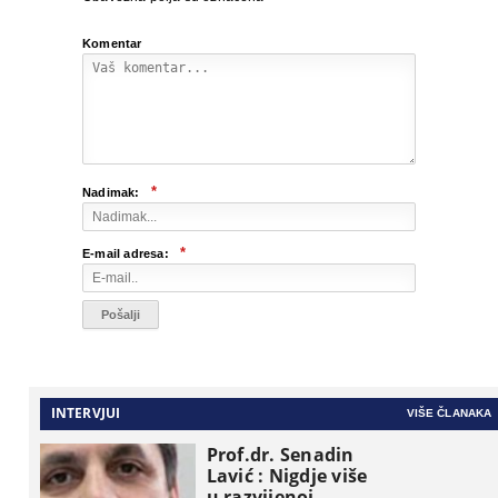
Komentar
*
Nadimak:
*
E-mail adresa:
INTERVJUI
VIŠE ČLANAKA
Prof.dr. Senadin
Lavić : Nigdje više
u razvijenoj