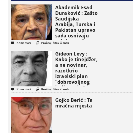
Akademik Esad
Duraković : Zašto
Saudijska
Arabija, Turska i
Pakistan upravo
sada osnivaju
vojni savez?


Komentari
Pročitaj čitav članak
Gideon Levy :
Kako je tinejdžer,
a ne novinar,
razotkrio
izraelski plan
“dobrovoljnog
iseljavanja ” iz


Komentari
Pročitaj čitav članak
Gaze
Gojko Berić : Ta
mračna mjesta