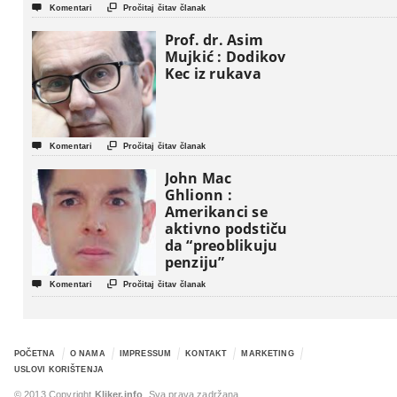


Komentari
Pročitaj čitav članak
Prof. dr. Asim
Mujkić : Dodikov
Kec iz rukava


Komentari
Pročitaj čitav članak
John Mac
Ghlionn :
Amerikanci se
aktivno podstiču
da “preoblikuju
penziju”


Komentari
Pročitaj čitav članak
POČETNA
O NAMA
IMPRESSUM
KONTAKT
MARKETING
USLOVI KORIŠTENJA
© 2013 Copyright
Kliker.info
. Sva prava zadržana.