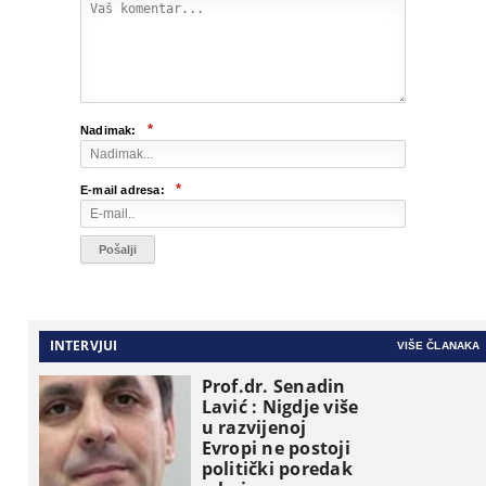
*
Nadimak:
*
E-mail adresa:
INTERVJUI
VIŠE ČLANAKA
Prof.dr. Senadin
Lavić : Nigdje više
u razvijenoj
Evropi ne postoji
politički poredak