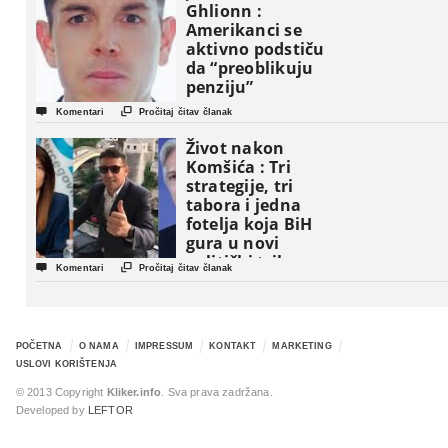
Ghlionn :
Amerikanci se
aktivno podstiču
da “preoblikuju
penziju”


Komentari
Pročitaj čitav članak
Život nakon
Komšića : Tri
strategije, tri
tabora i jedna
fotelja koja BiH
gura u novi
politički triler


Komentari
Pročitaj čitav članak
POČETNA
O NAMA
IMPRESSUM
KONTAKT
MARKETING
USLOVI KORIŠTENJA
© 2013 Copyright
Kliker.info
. Sva prava zadržana.
Developed by
LEFTOR