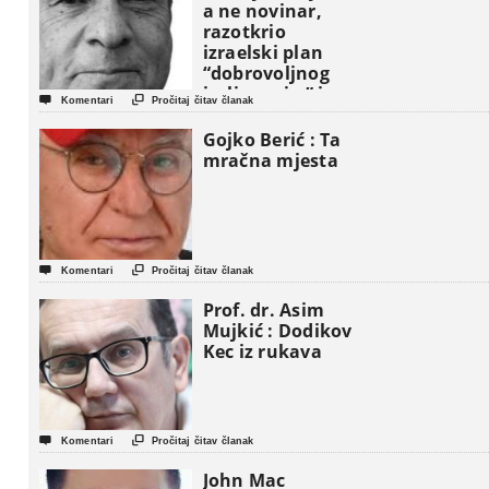
a ne novinar,
razotkrio
izraelski plan
“dobrovoljnog
iseljavanja ” iz


Komentari
Pročitaj čitav članak
Gaze
Gojko Berić : Ta
mračna mjesta


Komentari
Pročitaj čitav članak
Prof. dr. Asim
Mujkić : Dodikov
Kec iz rukava


Komentari
Pročitaj čitav članak
John Mac