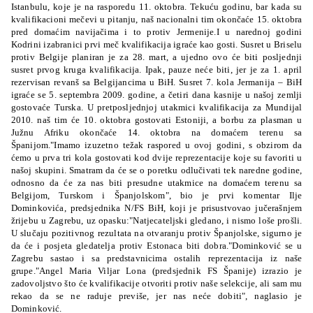
Istanbulu, koje je na rasporedu 11. oktobra. Tekuću godinu, bar kada su
kvalifikacioni mečevi u pitanju, naš nacionalni tim okončaće 15. oktobra
pred domaćim navijačima i to protiv Jermenije.I u narednoj godini
Kodrini izabranici prvi meč kvalifikacija igraće kao gosti. Susret u Briselu
protiv Belgije planiran je za 28. mart, a ujedno ovo će biti posljednji
susret prvog kruga kvalifikacija. Ipak, pauze neće biti, jer je za 1. april
rezervisan revanš sa Belgijancima u BiH. Susret 7. kola Jermanija – BiH
igraće se 5. septembra 2009. godine, a četiri dana kasnije u našoj zemlji
gostovaće Turska. U pretposljednjoj utakmici kvalifikacija za Mundijal
2010. naš tim će 10. oktobra gostovati Estoniji, a borbu za plasman u
Južnu Afriku okončaće 14. oktobra na domaćem terenu sa
Španijom."Imamo izuzetno težak raspored u ovoj godini, s obzirom da
ćemo u prva tri kola gostovati kod dvije reprezentacije koje su favoriti u
našoj skupini. Smatram da će se o poretku odlučivati tek naredne godine,
odnosno da će za nas biti presudne utakmice na domaćem terenu sa
Belgijom, Turskom i Španjolskom", bio je prvi komentar Ilje
Dominkovića, predsjednika N/FS BiH, koji je prisustvovao jučerašnjem
žrijebu u Zagrebu, uz opasku:"Natjecateljski gledano, i nismo loše prošli.
U slučaju pozitivnog rezultata na otvaranju protiv Španjolske, sigurno je
da će i posjeta gledatelja protiv Estonaca biti dobra."Dominković se u
Zagrebu sastao i sa predstavnicima ostalih reprezentacija iz naše
grupe."Angel Maria Viljar Lona (predsjednik FS Španije) izrazio je
zadovoljstvo što će kvalifikacije otvoriti protiv naše selekcije, ali sam mu
rekao da se ne raduje previše, jer nas neće dobiti", naglasio je
Dominković.