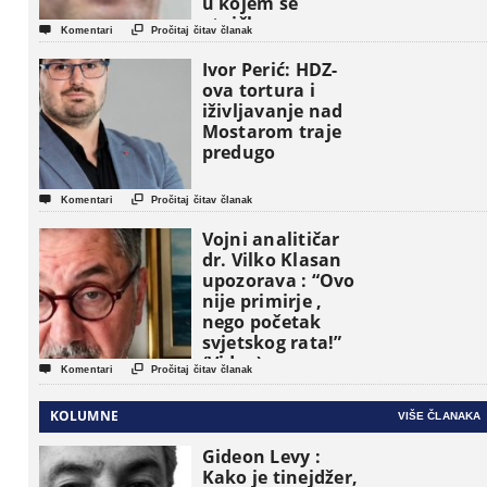
u kojem se
etničke grupe


Komentari
Pročitaj čitav članak
pojavljuju kao
osnovne
Ivor Perić: HDZ-
političke jedinice
ova tortura i
iživljavanje nad
Mostarom traje
predugo


Komentari
Pročitaj čitav članak
Vojni analitičar
dr. Vilko Klasan
upozorava : “Ovo
nije primirje ,
nego početak
svjetskog rata!”
(Video)


Komentari
Pročitaj čitav članak
KOLUMNE
VIŠE ČLANAKA
Gideon Levy :
Kako je tinejdžer,