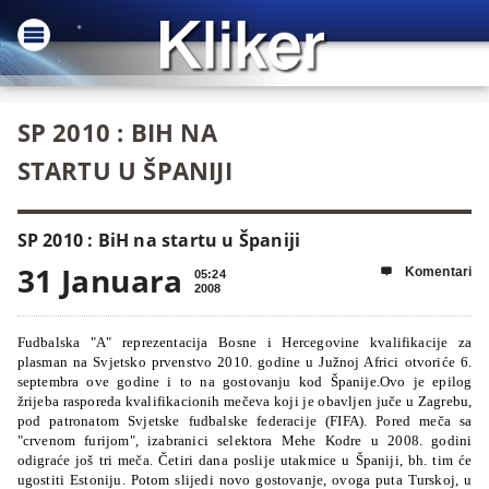
SP 2010 : BIH NA
STARTU U ŠPANIJI
SP 2010 : BiH na startu u Španiji
31 Januara
Komentari

05:24
2008
Fudbalska "A" reprezentacija Bosne i Hercegovine kvalifikacije za
plasman na Svjetsko prvenstvo 2010. godine u Južnoj Africi otvoriće 6.
septembra ove godine i to na gostovanju kod Španije.Ovo je epilog
žrijeba rasporeda kvalifikacionih mečeva koji je obavljen juče u Zagrebu,
pod patronatom Svjetske fudbalske federacije (FIFA). Pored meča sa
"crvenom furijom", izabranici selektora Mehe Kodre u 2008. godini
odigraće još tri meča. Četiri dana poslije utakmice u Španiji, bh. tim će
ugostiti Estoniju. Potom slijedi novo gostovanje, ovoga puta Turskoj, u