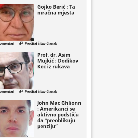
Gojko Berić : Ta
mračna mjesta

omentari
Pročitaj čitav članak
Prof. dr. Asim
Mujkić : Dodikov
Kec iz rukava

omentari
Pročitaj čitav članak
John Mac Ghlionn
: Amerikanci se
aktivno podstiču
da “preoblikuju
penziju”