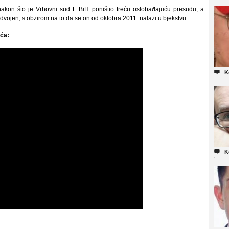
 nakon što je Vrhovni sud F BiH poništio treću oslobađajuću presudu, a
dvojen, s obzirom na to da se on od oktobra 2011. nalazi u bjekstvu.
ća
:

K

K