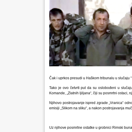
Čak i uprkos presudi u Haškom tribunalu u slučaju “Prl
Tako je ovo četvrti put da su oslobođeni u sluča
Komande, „Zlatnih ljiljana“, čiji su posmrtni ostaci, 
Njihovo postrojavanje ispred zgrade „Vranica“ odn
emisiji „Slikom na sliku“, a nakon postrojavanja muč
Uz njihove posmrtne ostatke u grobnici Rimski bunar