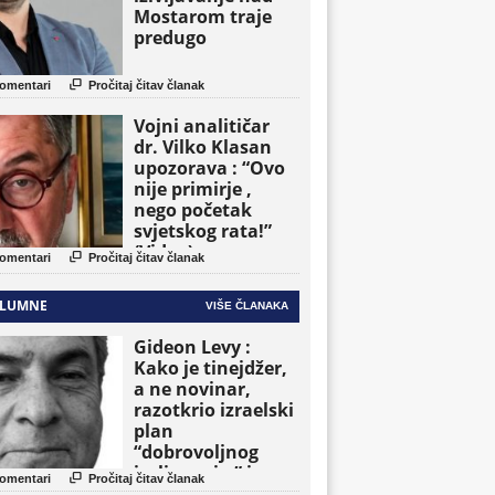
Mostarom traje
predugo

omentari
Pročitaj čitav članak
Vojni analitičar
dr. Vilko Klasan
upozorava : “Ovo
nije primirje ,
nego početak
svjetskog rata!”
(Video)

omentari
Pročitaj čitav članak
LUMNE
VIŠE ČLANAKA
Gideon Levy :
Kako je tinejdžer,
a ne novinar,
razotkrio izraelski
plan
“dobrovoljnog
iseljavanja ” iz

omentari
Pročitaj čitav članak
Gaze