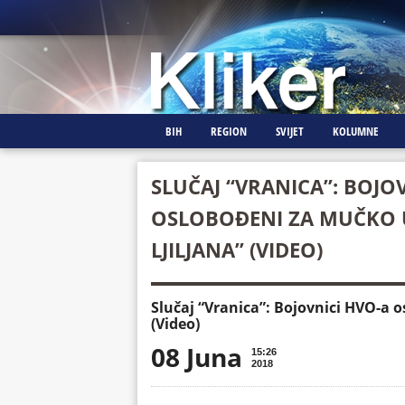
BIH
REGION
SVIJET
KOLUMNE
SLUČAJ “VRANICA”: BOJO
OSLOBOĐENI ZA MUČKO U
LJILJANA” (VIDEO)
Slučaj “Vranica”: Bojovnici HVO-a o
(Video)
08 Juna
15:26
2018