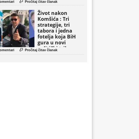

omentari
Pročitaj čitav članak
Život nakon
Komšića : Tri
strategije, tri
tabora i jedna
fotelja koja BiH
gura u novi
politički triler

omentari
Pročitaj čitav članak