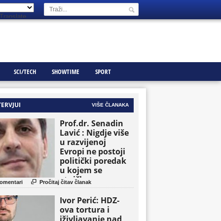
Translate
SCI/TECH
SHOWTIME
SPORT
TERVJUI
VIŠE ČLANAKA
Prof.dr. Senadin
Lavić : Nigdje više
u razvijenoj
Evropi ne postoji
politički poredak
u kojem se
etničke grupe

omentari
Pročitaj čitav članak
pojavljuju kao
osnovne političke
Ivor Perić: HDZ-
jedinice
ova tortura i
iživljavanje nad