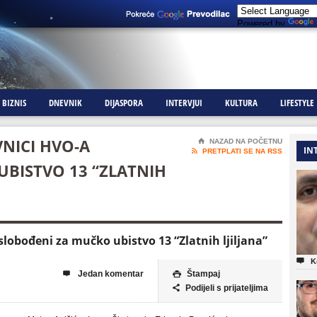
Powered by
BIZNIS
DNEVNIK
DIJASPORA
INTERVJUI
KULTURA
LIFESTYLE
VNICI HVO-A
⌂
NAZAD NA POČETNU
IN

PRETPLATI SE NA RSS
BISTVO 13 “ZLATNIH
slobođeni za mučko ubistvo 13 “Zlatnih ljiljana”

K
Jedan komentar
Štampaj


Podijeli s prijateljima
