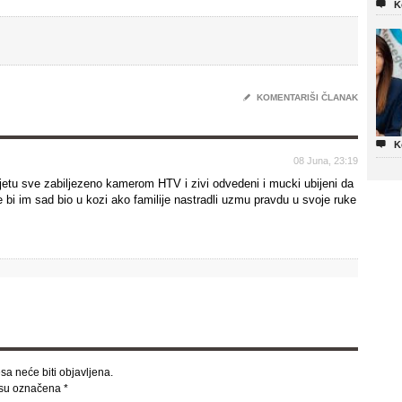

K
✎
KOMENTARIŠI ČLANAK

K
08 Juna, 23:19
etu sve zabiljezeno kamerom HTV i zivi odvedeni i mucki ubijeni da
e bi im sad bio u kozi ako familije nastradli uzmu pravdu u svoje ruke
sa neće biti objavljena.
 su označena
*