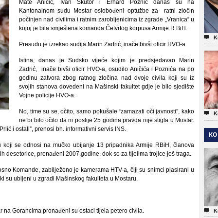
Mate Aničić, Ivan Škutor i Erhard Poznić danas su na
Kantonalnom sudu Mostar oslobođeni optužbe za ratni zločin
počinjen nad civilima i ratnim zarobljenicima iz zgrade „Vranica“ u
kojoj je bila smještena komanda Četvrtog korpusa Armije R BiH.

K
Presudu je izrekao sudija Marin Zadrić, inače bivši oficir HVO-a.
Istina, danas je Sudsko vijeće kojim je predsjedavao Marin
Zadrić, inače bivši oficir HVO-a, osudilo Aničića i Poznića na po
godinu zatvora zbog ratnog zločina nad dvoje civila koji su iz
svojih stanova dovedeni na Mašinski fakultet gdje je bilo sjedište
Vojne policije HVO-a.
No, time su se, očito, samo pokušale “zamazati oči javnosti”, kako

K
ne bi bilo očito da ni poslije 25 godina pravda nije stigla u Mostar.
ić i ostali”, prenosi bh. informativni servis INS.
KO
ju koji se odnosi na mučko ubijanje 13 pripadnika Armije RBiH, članova
njih desetorice, pronađeni 2007.godine, dok se za tijelima trojice još traga.
osno Komande, zabilježeno je kamerama HTV-a, čiji su snimci plasirani u
ki su ubijeni u zgradi Mašinskog fakulteta u Mostaru.
 na Gorancima pronađeni su ostaci tijela petero civila.

K