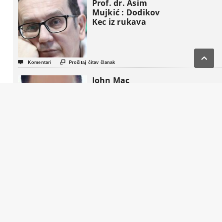
Prof. dr. Asim
Mujkić : Dodikov
Kec iz rukava



Komentari
Pročitaj čitav članak
John Mac
Ghlionn :
Amerikanci se
aktivno podstiču
da “preoblikuju
penziju”


Komentari
Pročitaj čitav članak
Život nakon
Komšića : Tri
strategije, tri
tabora i jedna
fotelja koja BiH
gura u novi
politički triler


Komentari
Pročitaj čitav članak