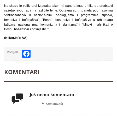
Na skupu je veliki broj izlagača tokom tri panela imao priliku da predstavi
sažetak svog rada na različite teme. Održana su tri panela pod nazivima
“Antibosanstvo u nacionalnim ideologijama i programima srpstva,
hrvatstva i bošnjaštva“, “Bosna, bosanstvo i bošnjaštvo u arhipelagu
fašizma, nacionalizma, komunizma i islamizma“ i “Mitovi i falsifikati o
Bosni, bosanstvu i bošnjaštvu“.
(Kliker.info-AA)
Facebook
Podijeli
KOMENTARI
Još nema komentara


Komentariši