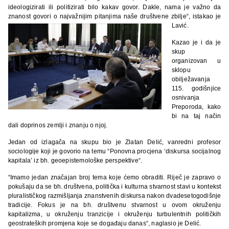
ideologizirati ili politizirati bilo kakav govor. Dakle, nama je važno da
znanost govori o najvažnijim pitanjima naše društvene zbilje“, istakao je
Lavić.
Kazao je i da je
skup
organizovan u
sklopu
obilježavanja
115. godišnjice
osnivanja
Preporoda, kako
bi na taj način
dali doprinos zemlji i znanju o njoj.
Jedan od izlagača na skupu bio je Zlatan Delić, vanredni profesor
sociologije koji je govorio na temu “Ponovna procjena ‘diskursa socijalnog
kapitala’ iz bh. geoepistemološke perspektive“.
“Imamo jedan značajan broj tema koje ćemo obraditi. Riječ je zapravo o
pokušaju da se bh. društvena, politička i kulturna stvarnost stavi u kontekst
pluralističkog razmišljanja znanstvenih diskursa nakon dvadesetogodišnje
tradicije. Fokus je na bh. društvenu stvarnost u ovom okruženju
kapitalizma, u okruženju tranzicije i okruženju turbulentnih političkih
geostrateških promjena koje se događaju danas“, naglasio je Delić.