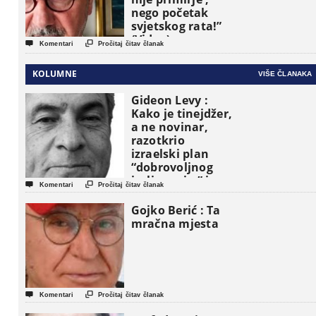
nego početak
svjetskog rata!”
(Video)


Komentari
Pročitaj čitav članak
KOLUMNE
VIŠE ČLANAKA
Gideon Levy :
Kako je tinejdžer,
a ne novinar,
razotkrio
izraelski plan
“dobrovoljnog
iseljavanja ” iz


Komentari
Pročitaj čitav članak
Gaze
Gojko Berić : Ta
mračna mjesta


Komentari
Pročitaj čitav članak