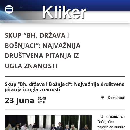
SKUP “BH. DRŽAVA I
BOŠNJACI“: NAJVAŽNIJA
DRUŠTVENA PITANJA IZ
UGLA ZNANOSTI
Skup “Bh. država i Bošnjaci“: Najvažnija društvena
pitanja iz ugla znanosti
23 Juna
Komentari

15:45
2018
U organizaciji
Bošnjačke
zajednice kulture