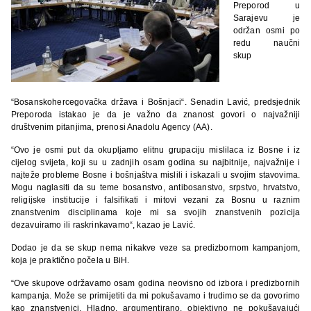
Preporod u
Sarajevu je
održan osmi po
redu naučni
skup
“Bosanskohercegovačka država i Bošnjaci“. Senadin Lavić, predsjednik
Preporoda istakao je da je važno da znanost govori o najvažniji
društvenim pitanjima, prenosi Anadolu Agency (AA).
“Ovo je osmi put da okupljamo elitnu grupaciju mislilaca iz Bosne i iz
cijelog svijeta, koji su u zadnjih osam godina su najbitnije, najvažnije i
najteže probleme Bosne i bošnjaštva mislili i iskazali u svojim stavovima.
Mogu naglasiti da su teme bosanstvo, antibosanstvo, srpstvo, hrvatstvo,
religijske institucije i falsifikati i mitovi vezani za Bosnu u raznim
znanstvenim disciplinama koje mi sa svojih znanstvenih pozicija
dezavuiramo ili raskrinkavamo“, kazao je Lavić.
Dodao je da se skup nema nikakve veze sa predizbornom kampanjom,
koja je praktično počela u BiH.
“Ove skupove održavamo osam godina neovisno od izbora i predizbornih
kampanja. Može se primijetiti da mi pokušavamo i trudimo se da govorimo
kao znanstvenici. Hladno, argumentirano, objektivno ne pokušavajući