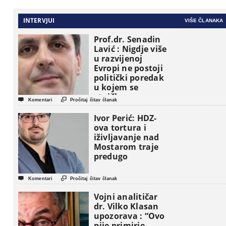
INTERVJUI
VIŠE ČLANAKA
Prof.dr. Senadin
Lavić : Nigdje više
u razvijenoj
Evropi ne postoji
politički poredak
u kojem se
etničke grupe


Komentari
Pročitaj čitav članak
pojavljuju kao
osnovne
Ivor Perić: HDZ-
političke jedinice
ova tortura i
iživljavanje nad
Mostarom traje
predugo


Komentari
Pročitaj čitav članak
Vojni analitičar
dr. Vilko Klasan
upozorava : “Ovo
nije primirje ,