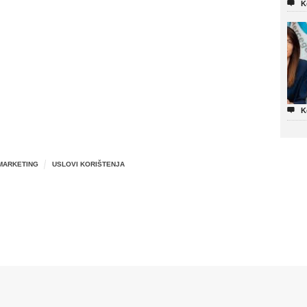

K

K
MARKETING
USLOVI KORIŠTENJA