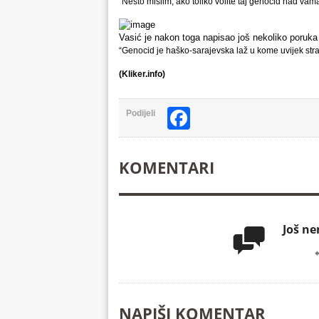
“Nešto mislim, ako toliko volite taj genocid nad vama
Vasić je nakon toga napisao još nekoliko poruka 
“Genocid je haško-sarajevska laž u kome uvijek str
(Kliker.info)
Facebook
Podijeli
KOMENTARI
Još n

NAPIŠI KOMENTAR