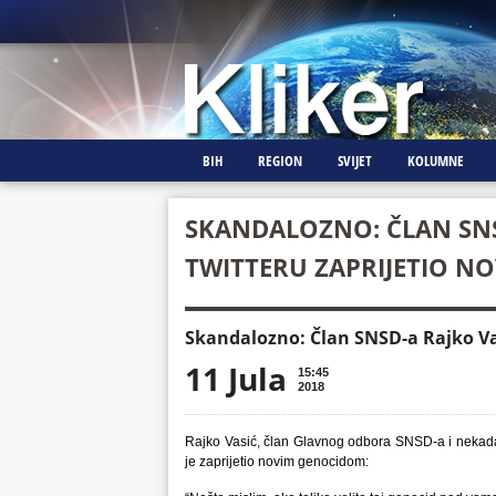
BIH
REGION
SVIJET
KOLUMNE
SKANDALOZNO: ČLAN SNS
TWITTERU ZAPRIJETIO N
Skandalozno: Član SNSD-a Rajko Va
11 Jula
15:45
2018
Rajko Vasić, član Glavnog odbora SNSD-a i nekadašn
je zaprijetio novim genocidom: