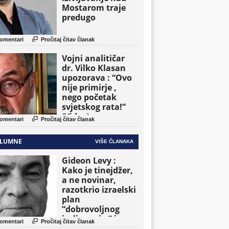
Mostarom traje
predugo

omentari
Pročitaj čitav članak
Vojni analitičar
dr. Vilko Klasan
upozorava : “Ovo
nije primirje ,
nego početak
svjetskog rata!”
(Video)

omentari
Pročitaj čitav članak
LUMNE
VIŠE ČLANAKA
Gideon Levy :
Kako je tinejdžer,
a ne novinar,
razotkrio izraelski
plan
“dobrovoljnog
iseljavanja ” iz

omentari
Pročitaj čitav članak
Gaze