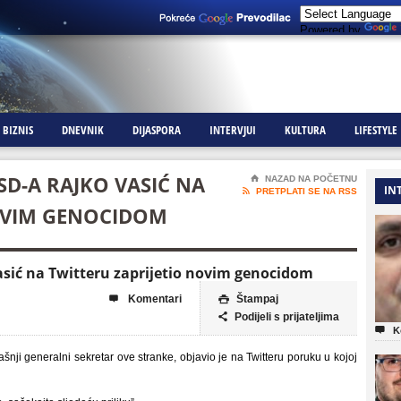
Powered by
BIZNIS
DNEVNIK
DIJASPORA
INTERVJUI
KULTURA
LIFESTYLE
D-A RAJKO VASIĆ NA
⌂
NAZAD NA POČETNU
IN

PRETPLATI SE NA RSS
OVIM GENOCIDOM
sić na Twitteru zaprijetio novim genocidom
Komentari
Štampaj


Podijeli s prijateljima


K
ji generalni sekretar ove stranke, objavio je na Twitteru poruku u kojoj