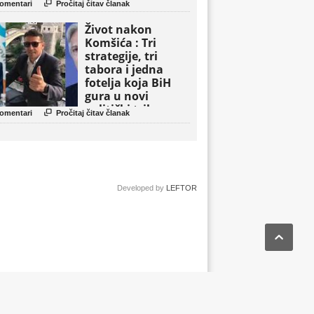

omentari
Pročitaj čitav članak
Život nakon
Komšića : Tri
strategije, tri
tabora i jedna
fotelja koja BiH
gura u novi
politički triler

omentari
Pročitaj čitav članak
Developed by
LEFTOR
