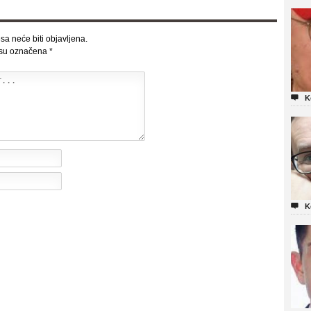
sa neće biti objavljena.
 su označena
*

K

K