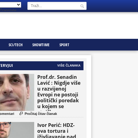
Translate
SCI/TECH
SHOWTIME
SPORT
TERVJUI
VIŠE ČLANAKA
Prof.dr. Senadin
Lavić : Nigdje više
u razvijenoj
Evropi ne postoji
politički poredak
u kojem se
etničke grupe

omentari
Pročitaj čitav članak
pojavljuju kao
osnovne političke
Ivor Perić: HDZ-
jedinice
ova tortura i
iživljavanje nad