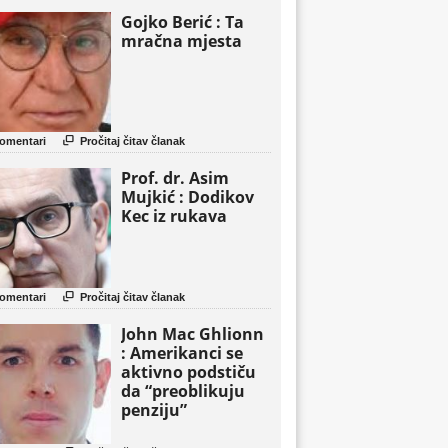
Gojko Berić : Ta
mračna mjesta

omentari
Pročitaj čitav članak
Prof. dr. Asim
Mujkić : Dodikov
Kec iz rukava

omentari
Pročitaj čitav članak
John Mac Ghlionn
: Amerikanci se
aktivno podstiču
da “preoblikuju
penziju”