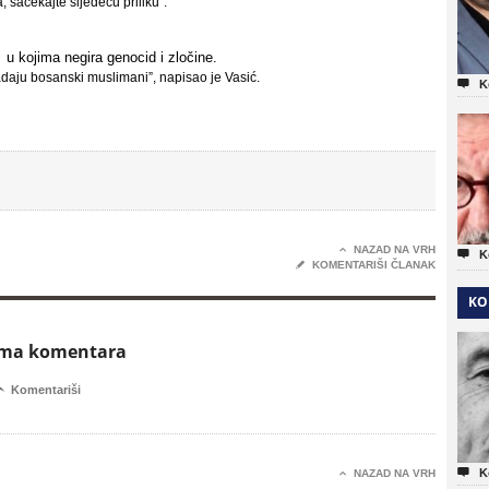
, sačekajte sljedeću priliku”.
u kojima negira genocid i zločine.
adaju bosanski muslimani”, napisao je Vasić.

K

NAZAD NA VRH

K
✎
KOMENTARIŠI ČLANAK
KO
ema komentara

Komentariši

K

NAZAD NA VRH