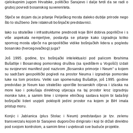
cjelokupnim jugom Hrvatske, političko Sarajevo i dalje tvrdi da se radi o
gruboj povredi bosanskog suvereniteta.
Stječe se dojam da je pitanje Pelješkog mosta daleko dublje prirode nego
što to službeno žele istaknuti bošnjački predstavnici.
Iako su strateške i infrastrukturne prednosti koje BiH dobiva poprilične i s
više aspekata nemjerljive, postavlja se pitanje kako izgradnja toliko
spornog mosta utječe na geopolitičke vidike bošnjačkih lidera u pogledu
bosansko (hercegovačkog) juga?
Još 1995. godine, tzv. bošnjački intelektualci pod palicom Ibrahima
Bušatlije i Bosanskog pomorskog društva (sa sjedištem u Vogošći) izdali
su svojevrsni manifest pod nazivom „Bosansko primorje i Neum“ u kojem
su sadržani geopolitički pogledi na prostor Neuma i izgradnje pomorske
luke na tom prostoru. Veliki san spomenutog Bušatlije, još 1995. godine
predviđao je Neum kao strateško uporište bosanskih ciljeva i izlaska na
more kao i pokušaja direktnog utjecaja na taj prostor kroz izgradnju
morske luke, a samim time i izmjene etničkog sastava kojim bi tadašnji
bošnjački lideri uspjeli poklopiti jedini prostor na kojem je BiH imala
pristup moru.
Konjic i Jablanica (plus Stolac i Neum) predstavljao je tzv. zelenu
transverzalu kojom bi Sarajevo dugoročno dirigiralo i koji bi držali direktno
pod svojom kontrolom, a samim time i uvjetovali sve buduće projekte.