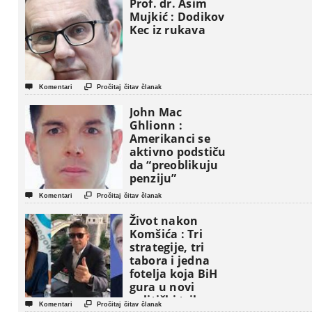
Prof. dr. Asim
Mujkić : Dodikov
Kec iz rukava


Komentari
Pročitaj čitav članak
John Mac
Ghlionn :
Amerikanci se
aktivno podstiču
da “preoblikuju
penziju”


Komentari
Pročitaj čitav članak
Život nakon
Komšića : Tri
strategije, tri
tabora i jedna
fotelja koja BiH
gura u novi
politički triler


Komentari
Pročitaj čitav članak