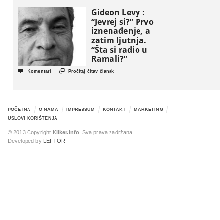
Gideon Levy :
“Jevrej si?” Prvo
iznenađenje, a
zatim ljutnja.
“Šta si radio u
Ramali?”


Komentari
Pročitaj čitav članak
POČETNA
O NAMA
IMPRESSUM
KONTAKT
MARKETING
USLOVI KORIŠTENJA
© 2013 Copyright
Kliker.info
. Sva prava zadržana.
Developed by
LEFTOR