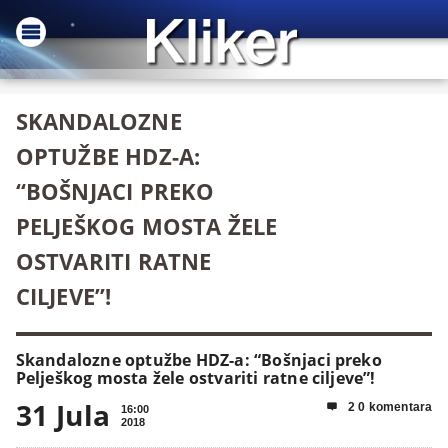
SKANDALOZNE
OPTUŽBE HDZ-A:
“BOŠNJACI PREKO
PELJEŠKOG MOSTA ŽELE
OSTVARITI RATNE
CILJEVE”!
Skandalozne optužbe HDZ-a: “Bošnjaci preko
Pelješkog mosta žele ostvariti ratne ciljeve”!
31 Jula
2 0 komentara

16:00
2018