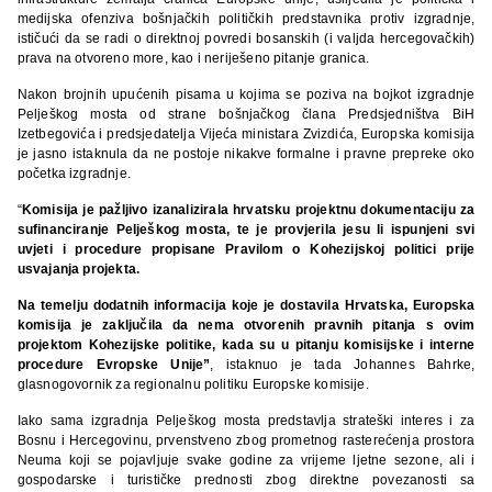
medijska ofenziva bošnjačkih političkih predstavnika protiv izgradnje,
ističući da se radi o direktnoj povredi bosanskih (i valjda hercegovačkih)
prava na otvoreno more, kao i neriješeno pitanje granica.
Nakon brojnih upućenih pisama u kojima se poziva na bojkot izgradnje
Pelješkog mosta od strane bošnjačkog člana Predsjedništva BiH
Izetbegovića i predsjedatelja Vijeća ministara Zvizdića, Europska komisija
je jasno istaknula da ne postoje nikakve formalne i pravne prepreke oko
početka izgradnje.
“
Komisija je pažljivo izanalizirala hrvatsku projektnu dokumentaciju za
sufinanciranje Pelješkog mosta, te je provjerila jesu li ispunjeni svi
uvjeti i procedure propisane Pravilom o Kohezijskoj politici prije
usvajanja projekta.
Na temelju dodatnih informacija koje je dostavila Hrvatska, Europska
komisija je zaključila da nema otvorenih pravnih pitanja s ovim
projektom Kohezijske politike, kada su u pitanju komisijske i interne
procedure Evropske Unije”
, istaknuo je tada Johannes Bahrke,
glasnogovornik za regionalnu politiku Europske komisije.
Iako sama izgradnja Pelješkog mosta predstavlja strateški interes i za
Bosnu i Hercegovinu, prvenstveno zbog prometnog rasterećenja prostora
Neuma koji se pojavljuje svake godine za vrijeme ljetne sezone, ali i
gospodarske i turističke prednosti zbog direktne povezanosti sa