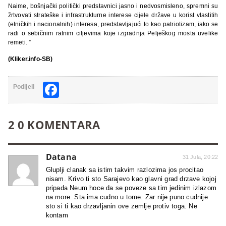
Naime, bošnjački politički predstavnici jasno i nedvosmisleno, spremni su
žrtvovati strateške i infrastrukturne interese cijele države u korist vlastitih
(etničkih i nacionalnih) interesa, predstavljajući to kao patriotizam, iako se
radi o sebičnim ratnim ciljevima koje izgradnja Pelješkog mosta uvelike
remeti. ”
(Kliker.info-SB)
Facebook
Podijeli
2 0 KOMENTARA
Datana
31 Jula, 20:22
Gluplji clanak sa istim takvim razlozima jos procitao
nisam. Krivo ti sto Sarajevo kao glavni grad drzave kojoj
pripada Neum hoce da se poveze sa tim jedinim izlazom
na more. Sta ima cudno u tome. Zar nije puno cudnije
sto si ti kao drzavljanin ove zemlje protiv toga. Ne
kontam