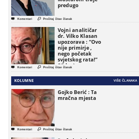
predugo


Komentari
Pročitaj čitav članak
Vojni analitičar
dr. Vilko Klasan
upozorava : “Ovo
nije primirje ,
nego početak
svjetskog rata!”
(Video)


Komentari
Pročitaj čitav članak
KOLUMNE
VIŠE ČLANAKA
Gojko Berić : Ta
mračna mjesta


Komentari
Pročitaj čitav članak