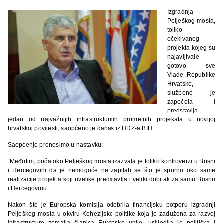
Izgradnja
Pelješkog mosta,
toliko
očekivanog
projekta kojeg su
najavljivale
gotovo sve
Vlade Republike
Hrvatske,
službeno je
započela i
predstavlja
jedan od najvažnijih infrastrukturnih prometnih projekata u novijoj
hrvatskoj povijesti, saopćeno je danas iz HDZ-a BIH.
Saopćenje prenosimo u nastavku:
“Međutim, priča oko Pelješkog mosta izazvala je toliko kontroverzi u Bosni
i Hercegovini da je nemoguće ne zapitati se što je sporno oko same
realizacije projekta koji uvelike predstavlja i veliki dobitak za samu Bosnu
i Hercegovinu.
Nakon što je Europska komisija odobrila financijsku potporu izgradnji
Pelješkog mosta u okviru Kohezijske politike koja je zadužena za razvoj
infrastrukture zemalja članica Europske unije, uslijedila je politička i