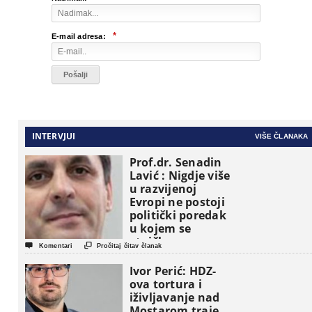
*
E-mail adresa:
INTERVJUI
VIŠE ČLANAKA
Prof.dr. Senadin
Lavić : Nigdje više
u razvijenoj
Evropi ne postoji
politički poredak
u kojem se
etničke grupe


Komentari
Pročitaj čitav članak
pojavljuju kao
osnovne
Ivor Perić: HDZ-
političke jedinice
ova tortura i
iživljavanje nad
Mostarom traje