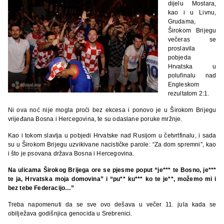
dijelu Mostara,
kao i u Livnu,
Grudama,
Širokom Brijegu
večeras se
proslavila
pobjeda
Hrvatska u
polufinalu nad
Engleskom
rezultatom 2:1.
Ni ova noć nije mogla proći bez ekcesa i ponovo je u Širokom Brijegu
vrijeđana Bosna i Hercegovina, te su odaslane poruke mržnje.
Kao i tokom slavlja u pobjedi Hrvatske nad Rusijom u četvrtfinalu, i sada
su u Širokom Brijegu uzvikivane nacističke parole: “Za dom spremni”, kao
i što je psovana država Bosna i Hercegovina.
Na ulicama Širokog Brijega ore se pjesme poput “je*** te Bosno, je***
te ja, Hrvatska moja domovina” i “pu** ku*** ko te je**, možemo mi i
bez tebe Federacijo…”
Treba napomenuti da se sve ovo dešava u večer 11. jula kada se
obilježava godišnjica genocida u Srebrenici.