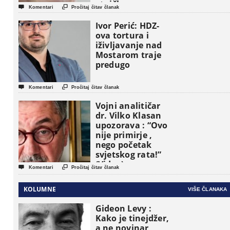
etničke grupe


Komentari
Pročitaj čitav članak
pojavljuju kao
osnovne
Ivor Perić: HDZ-
političke jedinice
ova tortura i
iživljavanje nad
Mostarom traje
predugo


Komentari
Pročitaj čitav članak
Vojni analitičar
dr. Vilko Klasan
upozorava : “Ovo
nije primirje ,
nego početak
svjetskog rata!”
(Video)


Komentari
Pročitaj čitav članak
KOLUMNE
VIŠE ČLANAKA
Gideon Levy :
Kako je tinejdžer,
a ne novinar,