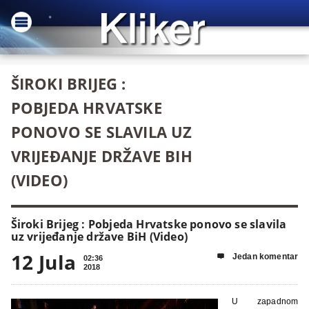
ŠIROKI BRIJEG :
POBJEDA HRVATSKE
PONOVO SE SLAVILA UZ
VRIJEĐANJE DRŽAVE BIH
(VIDEO)
Široki Brijeg : Pobjeda Hrvatske ponovo se slavila
uz vrijeđanje države BiH (Video)
12 Jula
Jedan komentar

02:36
2018
U zapadnom