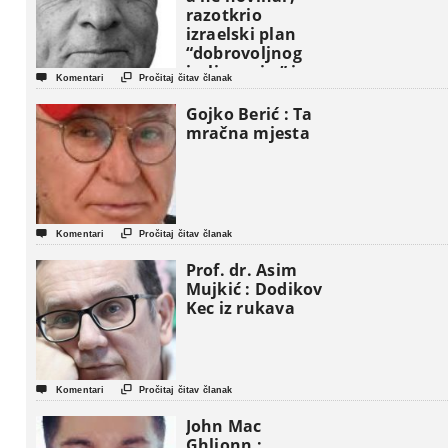
razotkrio
izraelski plan
“dobrovoljnog
iseljavanja ” iz


Komentari
Pročitaj čitav članak
Gaze
Gojko Berić : Ta
mračna mjesta


Komentari
Pročitaj čitav članak
Prof. dr. Asim
Mujkić : Dodikov
Kec iz rukava


Komentari
Pročitaj čitav članak
John Mac
Ghlionn :