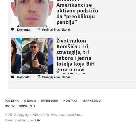
Amerikanci se
aktivno podstiču
da “preoblikuju
penziju”


Komentari
Pročitaj čitav članak
Život nakon
Komšića : Tri
strategije, tri
tabora i jedna
fotelja koja BiH
gura u novi
politički triler


Komentari
Pročitaj čitav članak
POČETNA
O NAMA
IMPRESSUM
KONTAKT
MARKETING
USLOVI KORIŠTENJA
© 2013 Copyright
Kliker.info
. Sva prava zadržana.
Developed by
LEFTOR