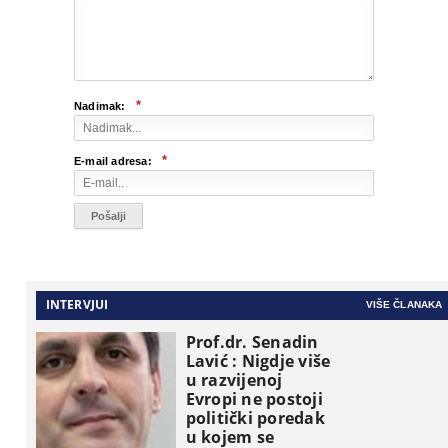
*
Nadimak:
*
E-mail adresa:
INTERVJUI
VIŠE ČLANAKA
Prof.dr. Senadin
Lavić : Nigdje više
u razvijenoj
Evropi ne postoji
politički poredak
u kojem se