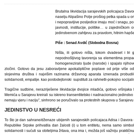
Brutalna likvidacija sarajevskih policajaca Dav
naselju Alipašino Polje prošlog petka spada u on
i nepopravljive posljedice imaju moć i snagu, po
javnosti, institucije, politike… u zajedničkom 
jedinstvenom zahtjevu za pravdom, hitnim hapše
Piše : Senad Avdić (Slobodna Bosna)
Ništa, ili gotovo ništa, tokom dvadeset i tr
nepodnošljivog tavorenja sa elementima propad
homogeneziralo ljude (narode) i spajalo njihove
zločini. Gotovo da jesu zaboravljene apokaliptične poplave od prije više od
slojevima društva i najvišim razinama državnog aparata iznenada probudile
solidarnosti, empatije. kao postodejtonski supstituti za rahmetli-pokojno socijalist
Tragične sudbine, nerazriješene likvidacije dvojice mladića, gotovo vršnjak
Memića u Sarajevu kreirali su iskreno transentitetsko i nadnacionalno jedinstvo 
nemaju vjeru i naciju”, sinhrono se poručivalo sa protestnih skupova u Sarajevu 
JEDINSTVO U NESREĆI
To što je dan sahrane/dženaze ubijenih sarajevskih policajaca Adisa i Davora oža
Republike Srpske prihvatila dan žalosti (i) u tom entitetu, nema samo simboli
solidarnosti i sućuti sa obiteljima žrtava, ona ima i, možda još važniju prakti