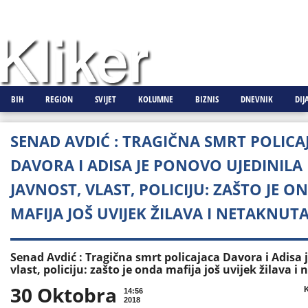
BIH
REGION
SVIJET
KOLUMNE
BIZNIS
DNEVNIK
DIJ
SENAD AVDIĆ : TRAGIČNA SMRT POLICA
DAVORA I ADISA JE PONOVO UJEDINILA
JAVNOST, VLAST, POLICIJU: ZAŠTO JE O
MAFIJA JOŠ UVIJEK ŽILAVA I NETAKNUTA
Senad Avdić : Tragična smrt policajaca Davora i Adisa 
vlast, policiju: zašto je onda mafija još uvijek žilava i
30 Oktobra

K
14:56
2018